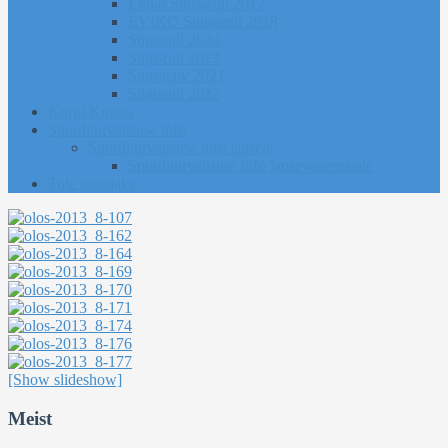
Eviko Suusarull 2017
EVIKO Suusarull 2018
Sügisrull 2024
Sügisrull 2023
Suusatalv 2021
Sügisrull 2022
Kurgi Kuuno
Sporditurvalisuse info
Sporditurvalisuse info lapsele
Sporditurvalisuse info lapsevanematele
Tule toetajaks
[Show slideshow]
Meist