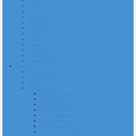
Uudised
Pildid
Treenerid
Õppemaks
Sporditipud
Endised tipud
Liikmeavaldus
Ajalugu
Kontakt
Ost/Müük
Riiete tellimine
Iseseisev trenn
Võistlused
Tartumaa Suusatalv 2026
Võistluskalender
Juhendid
Tulemuste arhiiv
Tartumaa Suusatalv 2025
Sügisrull 2025
Suusatalv 2024
EVIKO Suusarull 2020
EVIKO Suusarull 2019
Eviko Suusarull
Eviko Suusarull 2015
Eviko Suusarull 2016