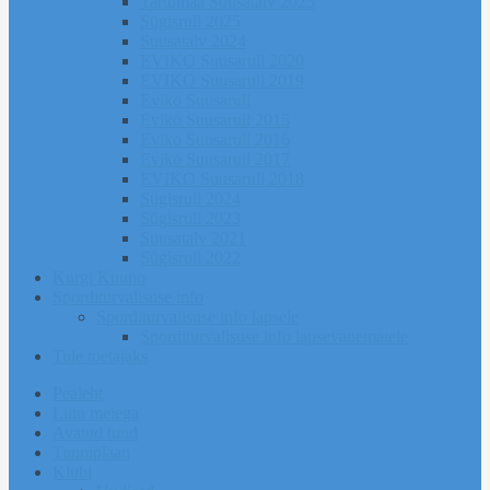
Tartumaa Suusatalv 2025
Sügisrull 2025
Suusatalv 2024
EVIKO Suusarull 2020
EVIKO Suusarull 2019
Eviko Suusarull
Eviko Suusarull 2015
Eviko Suusarull 2016
Eviko Suusarull 2017
EVIKO Suusarull 2018
Sügisrull 2024
Sügisrull 2023
Suusatalv 2021
Sügisrull 2022
Kurgi Kuuno
Sporditurvalisuse info
Sporditurvalisuse info lapsele
Sporditurvalisuse info lapsevanematele
Tule toetajaks
Pealeht
Liitu meiega
Avatud tund
Tunniplaan
Klubi