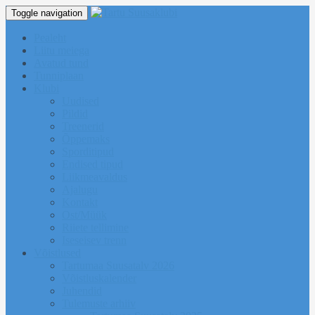
Toggle navigation
Pealeht
Liitu meiega
Avatud tund
Tunniplaan
Klubi
Uudised
Pildid
Treenerid
Õppemaks
Sporditipud
Endised tipud
Liikmeavaldus
Ajalugu
Kontakt
Ost/Müük
Riiete tellimine
Iseseisev trenn
Võistlused
Tartumaa Suusatalv 2026
Võistluskalender
Juhendid
Tulemuste arhiiv