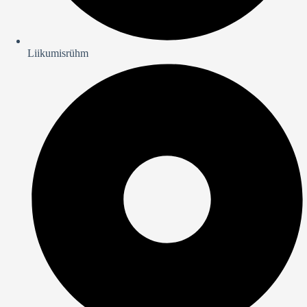
Liikumisrühm