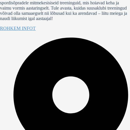
spordisõpradele mitmekesisiseid treeninguid, mis hoiavad keha ja
vaimu vormis aastaringselt. Tule avasta, kuidas suusaklubi treeningud
võivad olla samaaegselt nii lõbusad kui ka arendavad – liitu meiega ja
naudi liikumist igal aastaajal!
ROHKEM INFOT