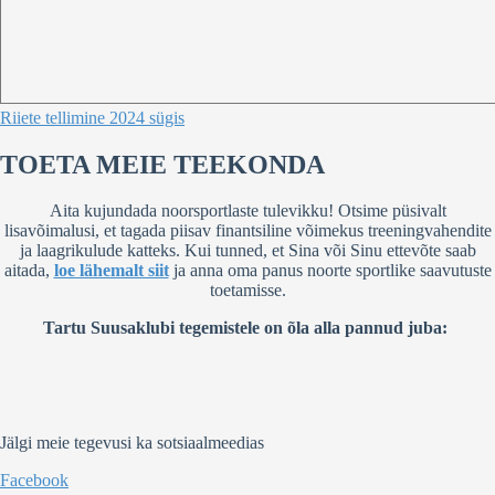
Riiete tellimine 2024 sügis
TOETA MEIE TEEKONDA
Aita kujundada noorsportlaste tulevikku! Otsime püsivalt
lisavõimalusi, et tagada piisav finantsiline võimekus treeningvahendite
ja laagrikulude katteks. Kui tunned, et Sina või Sinu ettevõte saab
aitada,
loe lähemalt siit
ja anna oma panus noorte sportlike saavutuste
toetamisse.
Tartu Suusaklubi tegemistele on õla alla pannud juba:
Jälgi meie tegevusi ka sotsiaalmeedias
Facebook