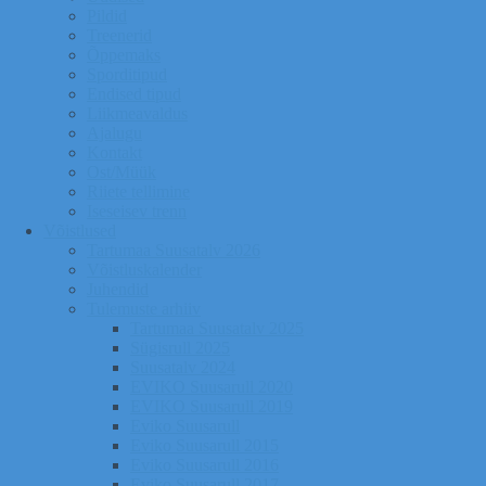
Pildid
Treenerid
Õppemaks
Sporditipud
Endised tipud
Liikmeavaldus
Ajalugu
Kontakt
Ost/Müük
Riiete tellimine
Iseseisev trenn
Võistlused
Tartumaa Suusatalv 2026
Võistluskalender
Juhendid
Tulemuste arhiiv
Tartumaa Suusatalv 2025
Sügisrull 2025
Suusatalv 2024
EVIKO Suusarull 2020
EVIKO Suusarull 2019
Eviko Suusarull
Eviko Suusarull 2015
Eviko Suusarull 2016
Eviko Suusarull 2017