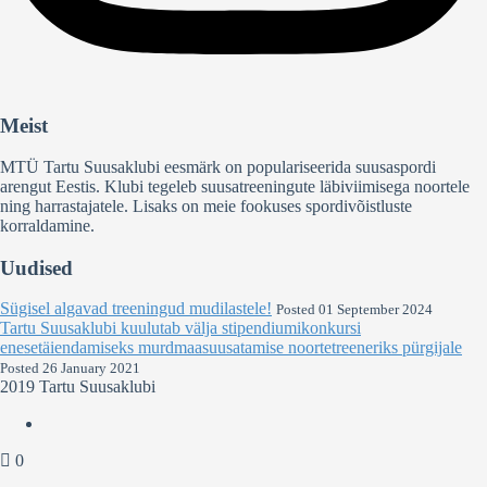
Meist
MTÜ Tartu Suusaklubi eesmärk on populariseerida suusaspordi
arengut Eestis. Klubi tegeleb suusatreeningute läbiviimisega noortele
ning harrastajatele. Lisaks on meie fookuses spordivõistluste
korraldamine.
Uudised
Sügisel algavad treeningud mudilastele!
Posted 01 September 2024
Tartu Suusaklubi kuulutab välja stipendiumikonkursi
enesetäiendamiseks murdmaasuusatamise noortetreeneriks pürgijale
Posted 26 January 2021
2019 Tartu Suusaklubi
0