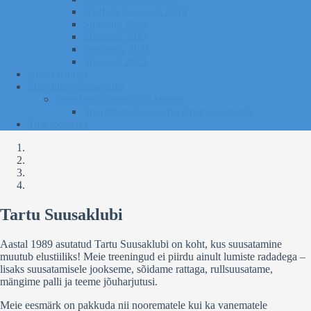
EVIKO Suusarull 2018
Sügisrull 2024
Sügisrull 2023
Suusatalv 2021
Sügisrull 2022
Kurgi Kuuno
Sporditurvalisuse info
Sporditurvalisuse info lapsele
Sporditurvalisuse info lapsevanematele
Tule toetajaks
Tartu Suusaklubi
Aastal 1989 asutatud Tartu Suusaklubi on koht, kus suusatamine
muutub elustiiliks! Meie treeningud ei piirdu ainult lumiste radadega –
lisaks suusatamisele jookseme, sõidame rattaga, rullsuusatame,
mängime palli ja teeme jõuharjutusi.
Meie eesmärk on pakkuda nii noorematele kui ka vanematele