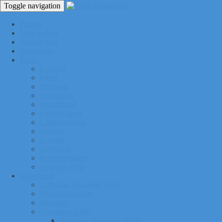
Toggle navigation
Pealeht
Liitu meiega
Avatud tund
Tunniplaan
Klubi
Uudised
Pildid
Treenerid
Õppemaks
Sporditipud
Endised tipud
Liikmeavaldus
Ajalugu
Kontakt
Ost/Müük
Riiete tellimine
Iseseisev trenn
Võistlused
Tartumaa Suusatalv 2026
Võistluskalender
Juhendid
Tulemuste arhiiv
Tartumaa Suusatalv 2025