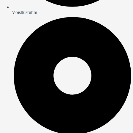
Võistlusrühm