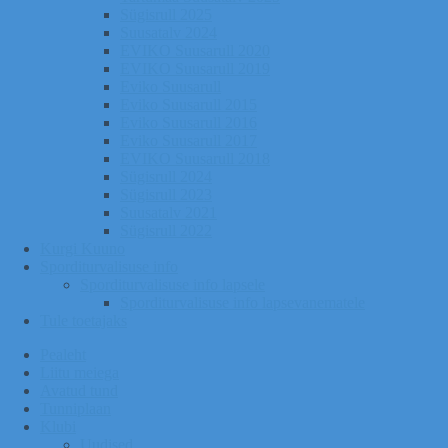
Sügisrull 2025
Suusatalv 2024
EVIKO Suusarull 2020
EVIKO Suusarull 2019
Eviko Suusarull
Eviko Suusarull 2015
Eviko Suusarull 2016
Eviko Suusarull 2017
EVIKO Suusarull 2018
Sügisrull 2024
Sügisrull 2023
Suusatalv 2021
Sügisrull 2022
Kurgi Kuuno
Sporditurvalisuse info
Sporditurvalisuse info lapsele
Sporditurvalisuse info lapsevanematele
Tule toetajaks
Pealeht
Liitu meiega
Avatud tund
Tunniplaan
Klubi
Uudised