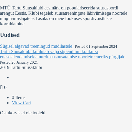
MTÜ Tartu Suusaklubi eesmärk on populariseerida suusaspordi
arengut Eestis. Klubi tegeleb suusatreeningute läbiviimisega noortele
ning harrastajatele. Lisaks on meie fookuses spordivõistluste
korraldamine.
Uudised
Sügisel algavad treeningud mudilastele!
Posted 01 September 2024
Tartu Suusaklubi kuulutab välja stipendiumikonkursi
enesetäiendamiseks murdmaasuusatamise noortetreeneriks pürgijale
Posted 26 January 2021
2019 Tartu Suusaklubi
0
0 Items
View Cart
Ostukorvis ei ole tooteid.