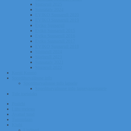
Sügisrull 2025
Suusatalv 2024
EVIKO Suusarull 2020
EVIKO Suusarull 2019
Eviko Suusarull
Eviko Suusarull 2015
Eviko Suusarull 2016
Eviko Suusarull 2017
EVIKO Suusarull 2018
Sügisrull 2024
Sügisrull 2023
Suusatalv 2021
Sügisrull 2022
Kurgi Kuuno
Sporditurvalisuse info
Sporditurvalisuse info lapsele
Sporditurvalisuse info lapsevanematele
Tule toetajaks
Pealeht
Liitu meiega
Avatud tund
Tunniplaan
Klubi
Uudised