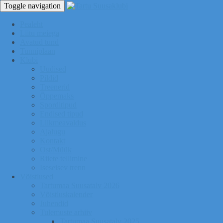
Toggle navigation
Pealeht
Liitu meiega
Avatud tund
Tunniplaan
Klubi
Uudised
Pildid
Treenerid
Õppemaks
Sporditipud
Endised tipud
Liikmeavaldus
Ajalugu
Kontakt
Ost/Müük
Riiete tellimine
Iseseisev trenn
Võistlused
Tartumaa Suusatalv 2026
Võistluskalender
Juhendid
Tulemuste arhiiv
Tartumaa Suusatalv 2025