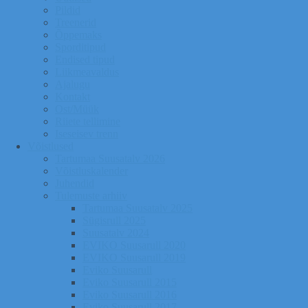
Pildid
Treenerid
Õppemaks
Sporditipud
Endised tipud
Liikmeavaldus
Ajalugu
Kontakt
Ost/Müük
Riiete tellimine
Iseseisev trenn
Võistlused
Tartumaa Suusatalv 2026
Võistluskalender
Juhendid
Tulemuste arhiiv
Tartumaa Suusatalv 2025
Sügisrull 2025
Suusatalv 2024
EVIKO Suusarull 2020
EVIKO Suusarull 2019
Eviko Suusarull
Eviko Suusarull 2015
Eviko Suusarull 2016
Eviko Suusarull 2017