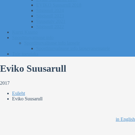
EVIKO Suusarull 2018
Sügisrull 2024
Sügisrull 2023
Suusatalv 2021
Sügisrull 2022
Kurgi Kuuno
Sporditurvalisuse info
Sporditurvalisuse info lapsele
Sporditurvalisuse info lapsevanematele
Tule toetajaks
Eviko Suusarull
2017
Esileht
Eviko Suusarull
in English