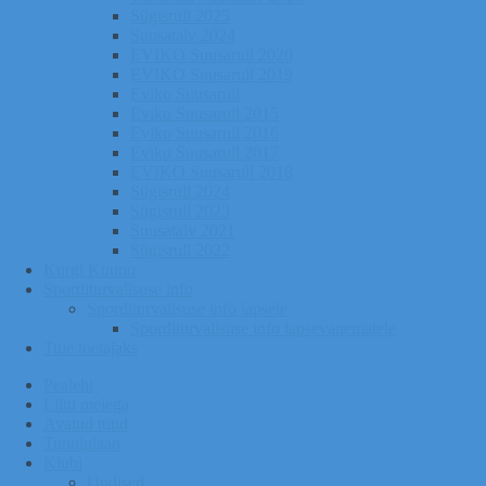
Sügisrull 2025
Suusatalv 2024
EVIKO Suusarull 2020
EVIKO Suusarull 2019
Eviko Suusarull
Eviko Suusarull 2015
Eviko Suusarull 2016
Eviko Suusarull 2017
EVIKO Suusarull 2018
Sügisrull 2024
Sügisrull 2023
Suusatalv 2021
Sügisrull 2022
Kurgi Kuuno
Sporditurvalisuse info
Sporditurvalisuse info lapsele
Sporditurvalisuse info lapsevanematele
Tule toetajaks
Pealeht
Liitu meiega
Avatud tund
Tunniplaan
Klubi
Uudised