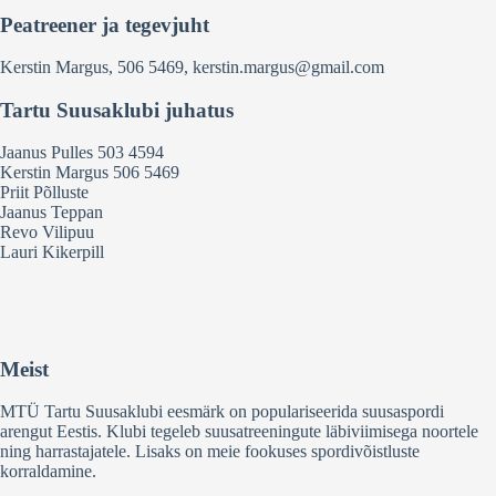
Peatreener ja tegevjuht
Kerstin Margus, 506 5469, kerstin.margus@gmail.com
Tartu Suusaklubi juhatus
Jaanus Pulles
503 4594
Kerstin Margus 506 5469
Priit Põlluste
Jaanus Teppan
Revo Vilipuu
Lauri Kikerpill
Meist
MTÜ Tartu Suusaklubi eesmärk on populariseerida suusaspordi
arengut Eestis. Klubi tegeleb suusatreeningute läbiviimisega noortele
ning harrastajatele. Lisaks on meie fookuses spordivõistluste
korraldamine.