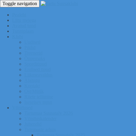
Toggle navigation
Pealeht
Liitu meiega
Avatud tund
Tunniplaan
Klubi
Uudised
Pildid
Treenerid
Õppemaks
Sporditipud
Endised tipud
Liikmeavaldus
Ajalugu
Kontakt
Ost/Müük
Riiete tellimine
Iseseisev trenn
Võistlused
Tartumaa Suusatalv 2026
Võistluskalender
Juhendid
Tulemuste arhiiv
Tartumaa Suusatalv 2025