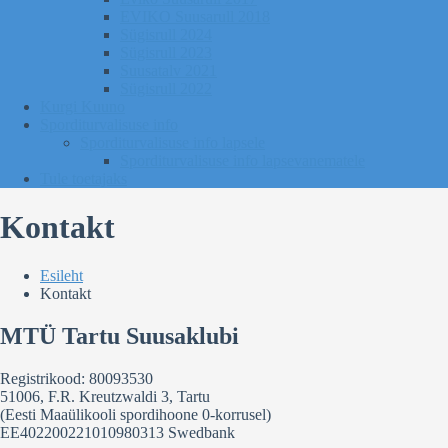
EVIKO Suusarull 2018
Sügisrull 2024
Sügisrull 2023
Suusatalv 2021
Sügisrull 2022
Kurgi Kuuno
Sporditurvalisuse info
Sporditurvalisuse info lapsele
Sporditurvalisuse info lapsevanematele
Tule toetajaks
Kontakt
Esileht
Kontakt
MTÜ Tartu Suusaklubi
Registrikood: 80093530
51006, F.R. Kreutzwaldi 3, Tartu
(Eesti Maaülikooli spordihoone 0-korrusel)
EE402200221010980313 Swedbank