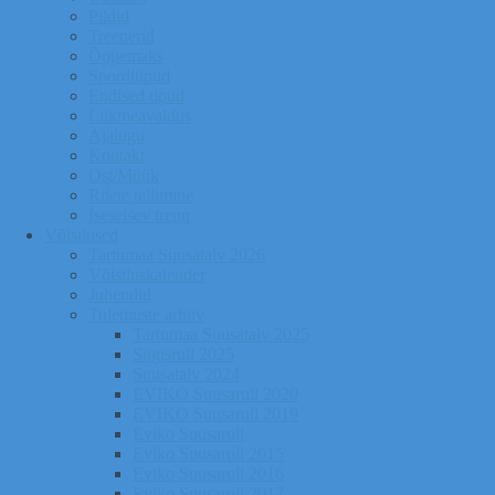
Pildid
Treenerid
Õppemaks
Sporditipud
Endised tipud
Liikmeavaldus
Ajalugu
Kontakt
Ost/Müük
Riiete tellimine
Iseseisev trenn
Võistlused
Tartumaa Suusatalv 2026
Võistluskalender
Juhendid
Tulemuste arhiiv
Tartumaa Suusatalv 2025
Sügisrull 2025
Suusatalv 2024
EVIKO Suusarull 2020
EVIKO Suusarull 2019
Eviko Suusarull
Eviko Suusarull 2015
Eviko Suusarull 2016
Eviko Suusarull 2017