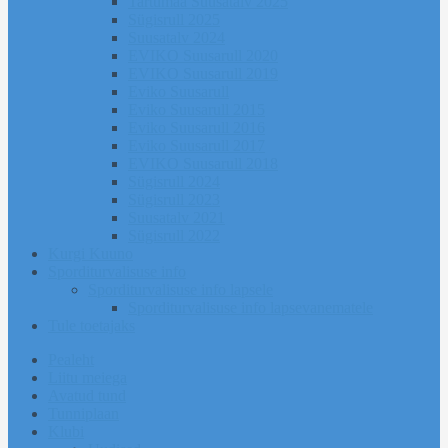
Tartumaa Suusatalv 2025
Sügisrull 2025
Suusatalv 2024
EVIKO Suusarull 2020
EVIKO Suusarull 2019
Eviko Suusarull
Eviko Suusarull 2015
Eviko Suusarull 2016
Eviko Suusarull 2017
EVIKO Suusarull 2018
Sügisrull 2024
Sügisrull 2023
Suusatalv 2021
Sügisrull 2022
Kurgi Kuuno
Sporditurvalisuse info
Sporditurvalisuse info lapsele
Sporditurvalisuse info lapsevanematele
Tule toetajaks
Pealeht
Liitu meiega
Avatud tund
Tunniplaan
Klubi