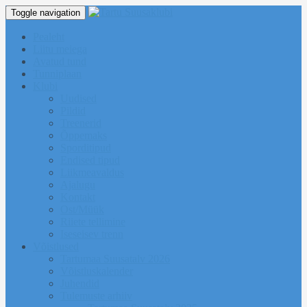
Toggle navigation
Pealeht
Liitu meiega
Avatud tund
Tunniplaan
Klubi
Uudised
Pildid
Treenerid
Õppemaks
Sporditipud
Endised tipud
Liikmeavaldus
Ajalugu
Kontakt
Ost/Müük
Riiete tellimine
Iseseisev trenn
Võistlused
Tartumaa Suusatalv 2026
Võistluskalender
Juhendid
Tulemuste arhiiv