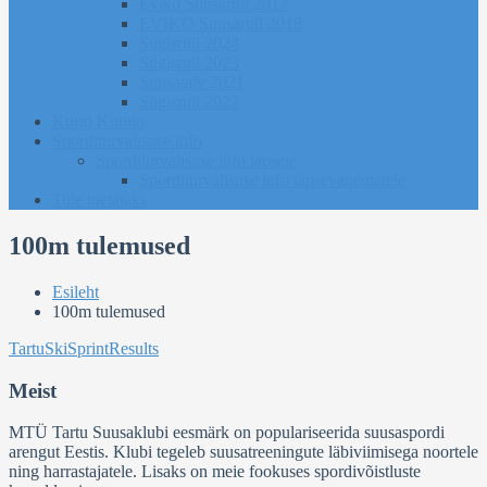
Eviko Suusarull 2017
EVIKO Suusarull 2018
Sügisrull 2024
Sügisrull 2023
Suusatalv 2021
Sügisrull 2022
Kurgi Kuuno
Sporditurvalisuse info
Sporditurvalisuse info lapsele
Sporditurvalisuse info lapsevanematele
Tule toetajaks
100m tulemused
Esileht
100m tulemused
TartuSkiSprintResults
Meist
MTÜ Tartu Suusaklubi eesmärk on populariseerida suusaspordi
arengut Eestis. Klubi tegeleb suusatreeningute läbiviimisega noortele
ning harrastajatele. Lisaks on meie fookuses spordivõistluste