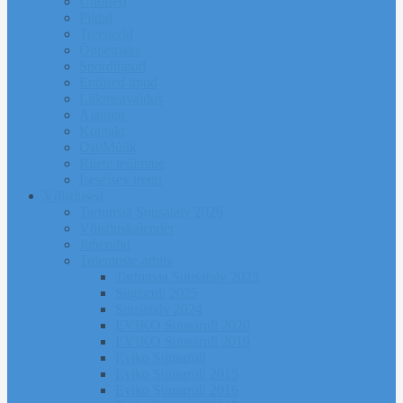
Uudised
Pildid
Treenerid
Õppemaks
Sporditipud
Endised tipud
Liikmeavaldus
Ajalugu
Kontakt
Ost/Müük
Riiete tellimine
Iseseisev trenn
Võistlused
Tartumaa Suusatalv 2026
Võistluskalender
Juhendid
Tulemuste arhiiv
Tartumaa Suusatalv 2025
Sügisrull 2025
Suusatalv 2024
EVIKO Suusarull 2020
EVIKO Suusarull 2019
Eviko Suusarull
Eviko Suusarull 2015
Eviko Suusarull 2016