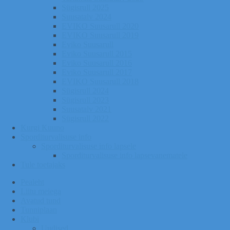
Sügisrull 2025
Suusatalv 2024
EVIKO Suusarull 2020
EVIKO Suusarull 2019
Eviko Suusarull
Eviko Suusarull 2015
Eviko Suusarull 2016
Eviko Suusarull 2017
EVIKO Suusarull 2018
Sügisrull 2024
Sügisrull 2023
Suusatalv 2021
Sügisrull 2022
Kurgi Kuuno
Sporditurvalisuse info
Sporditurvalisuse info lapsele
Sporditurvalisuse info lapsevanematele
Tule toetajaks
Pealeht
Liitu meiega
Avatud tund
Tunniplaan
Klubi
Uudised