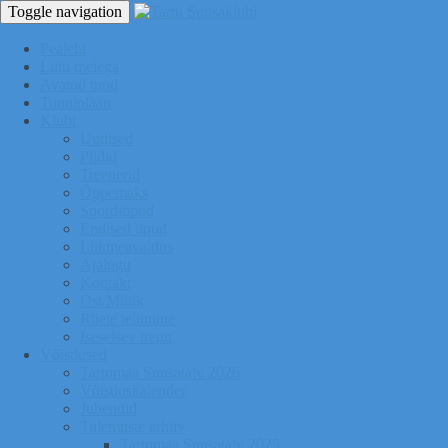
Toggle navigation
Pealeht
Liitu meiega
Avatud tund
Tunniplaan
Klubi
Uudised
Pildid
Treenerid
Õppemaks
Sporditipud
Endised tipud
Liikmeavaldus
Ajalugu
Kontakt
Ost/Müük
Riiete tellimine
Iseseisev trenn
Võistlused
Tartumaa Suusatalv 2026
Võistluskalender
Juhendid
Tulemuste arhiiv
Tartumaa Suusatalv 2025