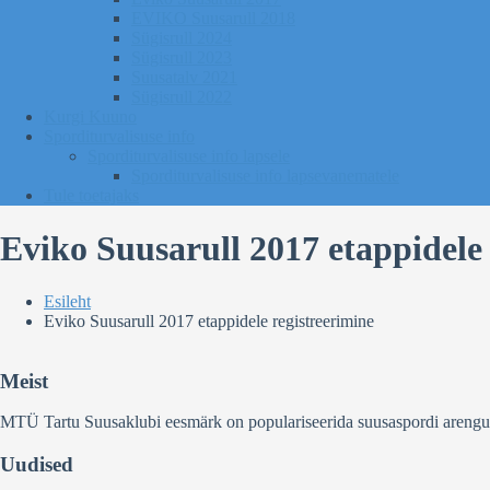
EVIKO Suusarull 2018
Sügisrull 2024
Sügisrull 2023
Suusatalv 2021
Sügisrull 2022
Kurgi Kuuno
Sporditurvalisuse info
Sporditurvalisuse info lapsele
Sporditurvalisuse info lapsevanematele
Tule toetajaks
Eviko Suusarull 2017 etappidele 
Esileht
Eviko Suusarull 2017 etappidele registreerimine
Meist
MTÜ Tartu Suusaklubi eesmärk on populariseerida suusaspordi arengut Ee
Uudised