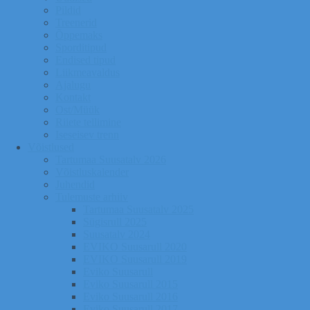
Pildid
Treenerid
Õppemaks
Sporditipud
Endised tipud
Liikmeavaldus
Ajalugu
Kontakt
Ost/Müük
Riiete tellimine
Iseseisev trenn
Võistlused
Tartumaa Suusatalv 2026
Võistluskalender
Juhendid
Tulemuste arhiiv
Tartumaa Suusatalv 2025
Sügisrull 2025
Suusatalv 2024
EVIKO Suusarull 2020
EVIKO Suusarull 2019
Eviko Suusarull
Eviko Suusarull 2015
Eviko Suusarull 2016
Eviko Suusarull 2017