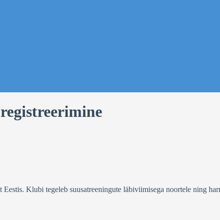
registreerimine
stis. Klubi tegeleb suusatreeningute läbiviimisega noortele ning harra