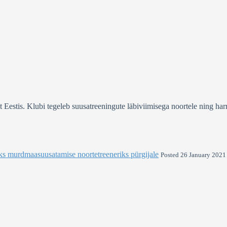
stis. Klubi tegeleb suusatreeningute läbiviimisega noortele ning harra
ks murdmaasuusatamise noortetreeneriks pürgijale
Posted 26 January 2021