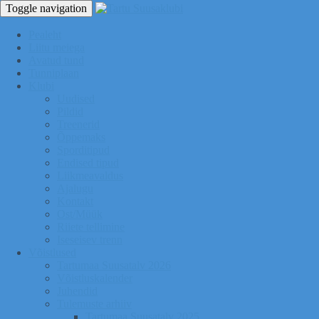
Toggle navigation
Pealeht
Liitu meiega
Avatud tund
Tunniplaan
Klubi
Uudised
Pildid
Treenerid
Õppemaks
Sporditipud
Endised tipud
Liikmeavaldus
Ajalugu
Kontakt
Ost/Müük
Riiete tellimine
Iseseisev trenn
Võistlused
Tartumaa Suusatalv 2026
Võistluskalender
Juhendid
Tulemuste arhiiv
Tartumaa Suusatalv 2025