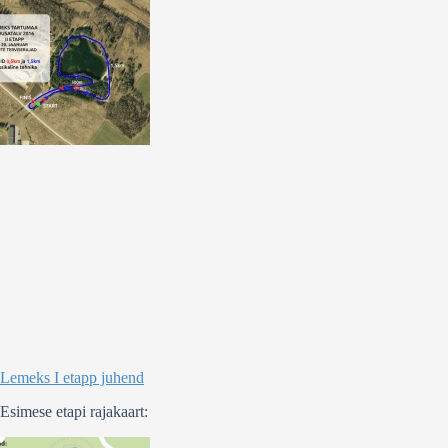
Lemeks I etapp juhend
Esimese etapi rajakaart: