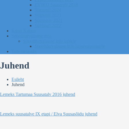
EVIKO Suusarull 2018
Sügisrull 2024
Sügisrull 2023
Suusatalv 2021
Sügisrull 2022
Kurgi Kuuno
Sporditurvalisuse info
Sporditurvalisuse info lapsele
Sporditurvalisuse info lapsevanematele
Tule toetajaks
Juhend
Esileht
Juhend
Lemeks Tartumaa Suusatalv 2016 juhend
Lemeks suusatalve IX etapi / Elva Suusasõidu juhend