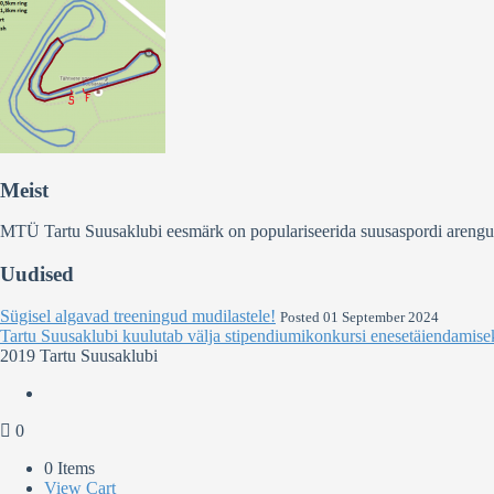
Meist
MTÜ Tartu Suusaklubi eesmärk on populariseerida suusaspordi arengut Ee
Uudised
Sügisel algavad treeningud mudilastele!
Posted 01 September 2024
Tartu Suusaklubi kuulutab välja stipendiumikonkursi enesetäiendamise
2019 Tartu Suusaklubi
0
0 Items
View Cart