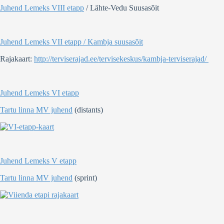
Juhend Lemeks VIII etapp
/ Lähte-Vedu Suusasõit
Juhend Lemeks VII etapp / Kambja suusasõit
Rajakaart:
http://terviserajad.ee/tervisekeskus/kambja-terviserajad/
Juhend Lemeks VI etapp
Tartu linna MV juhend
(distants)
Juhend Lemeks V etapp
Tartu linna MV juhend
(sprint)