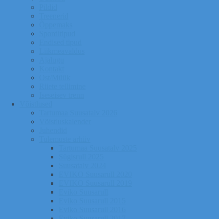
Pildid
Treenerid
Õppemaks
Sporditipud
Endised tipud
Liikmeavaldus
Ajalugu
Kontakt
Ost/Müük
Riiete tellimine
Iseseisev trenn
Võistlused
Tartumaa Suusatalv 2026
Võistluskalender
Juhendid
Tulemuste arhiiv
Tartumaa Suusatalv 2025
Sügisrull 2025
Suusatalv 2024
EVIKO Suusarull 2020
EVIKO Suusarull 2019
Eviko Suusarull
Eviko Suusarull 2015
Eviko Suusarull 2016
Eviko Suusarull 2017