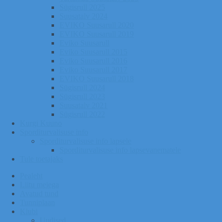
Sügisrull 2025
Suusatalv 2024
EVIKO Suusarull 2020
EVIKO Suusarull 2019
Eviko Suusarull
Eviko Suusarull 2015
Eviko Suusarull 2016
Eviko Suusarull 2017
EVIKO Suusarull 2018
Sügisrull 2024
Sügisrull 2023
Suusatalv 2021
Sügisrull 2022
Kurgi Kuuno
Sporditurvalisuse info
Sporditurvalisuse info lapsele
Sporditurvalisuse info lapsevanematele
Tule toetajaks
Pealeht
Liitu meiega
Avatud tund
Tunniplaan
Klubi
Uudised