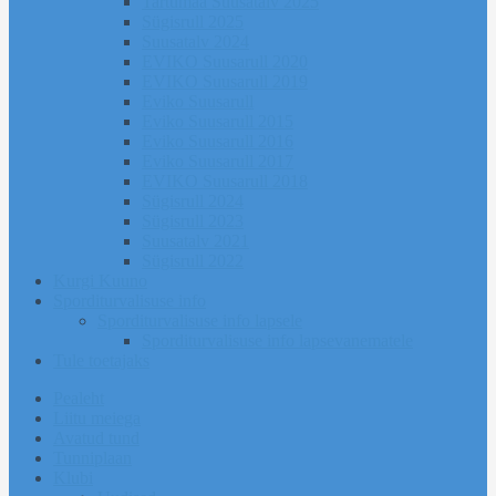
Tartumaa Suusatalv 2025
Sügisrull 2025
Suusatalv 2024
EVIKO Suusarull 2020
EVIKO Suusarull 2019
Eviko Suusarull
Eviko Suusarull 2015
Eviko Suusarull 2016
Eviko Suusarull 2017
EVIKO Suusarull 2018
Sügisrull 2024
Sügisrull 2023
Suusatalv 2021
Sügisrull 2022
Kurgi Kuuno
Sporditurvalisuse info
Sporditurvalisuse info lapsele
Sporditurvalisuse info lapsevanematele
Tule toetajaks
Pealeht
Liitu meiega
Avatud tund
Tunniplaan
Klubi