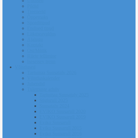
Uudised
Pildid
Treenerid
Õppemaks
Sporditipud
Endised tipud
Liikmeavaldus
Ajalugu
Kontakt
Ost/Müük
Riiete tellimine
Iseseisev trenn
Võistlused
Tartumaa Suusatalv 2026
Võistluskalender
Juhendid
Tulemuste arhiiv
Tartumaa Suusatalv 2025
Sügisrull 2025
Suusatalv 2024
EVIKO Suusarull 2020
EVIKO Suusarull 2019
Eviko Suusarull
Eviko Suusarull 2015
Eviko Suusarull 2016