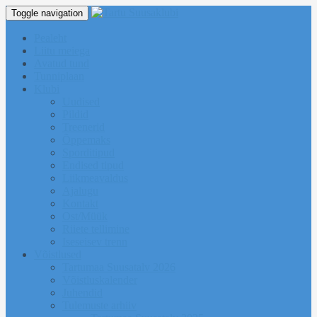
Toggle navigation
Pealeht
Liitu meiega
Avatud tund
Tunniplaan
Klubi
Uudised
Pildid
Treenerid
Õppemaks
Sporditipud
Endised tipud
Liikmeavaldus
Ajalugu
Kontakt
Ost/Müük
Riiete tellimine
Iseseisev trenn
Võistlused
Tartumaa Suusatalv 2026
Võistluskalender
Juhendid
Tulemuste arhiiv