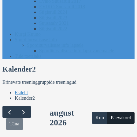
Eviko Suusarull 2017
EVIKO Suusarull 2018
Sügisrull 2024
Sügisrull 2023
Suusatalv 2021
Sügisrull 2022
Kurgi Kuuno
Sporditurvalisuse info
Sporditurvalisuse info lapsele
Sporditurvalisuse info lapsevanematele
Tule toetajaks
Kalender2
Erinevate treeninggruppide treeningud
Esileht
Kalender2
august
Kuu
Päevakord
2026
Täna