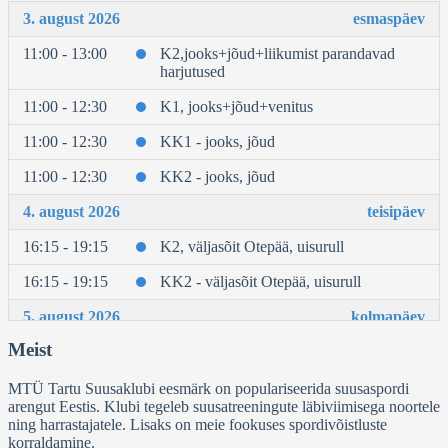
3. august 2026
esmaspäev
11:00 - 13:00
K2,jooks+jõud+liikumist parandavad
harjutused
11:00 - 12:30
K1, jooks+jõud+venitus
11:00 - 12:30
KK1 - jooks, jõud
11:00 - 12:30
KK2 - jooks, jõud
4. august 2026
teisipäev
16:15 - 19:15
K2, väljasõit Otepää, uisurull
16:15 - 19:15
KK2 - väljasõit Otepää, uisurull
5. august 2026
kolmapäev
Meist
11:00 - 13:00
K2, tõustrenn Raadil
11:00 - 13:00
KK2 - tõusutrenn
MTÜ Tartu Suusaklubi eesmärk on populariseerida suusaspordi
arengut Eestis. Klubi tegeleb suusatreeningute läbiviimisega noortele
11:00 - 12:30
KK1, K1 - laskmine
ning harrastajatele. Lisaks on meie fookuses spordivõistluste
korraldamine.