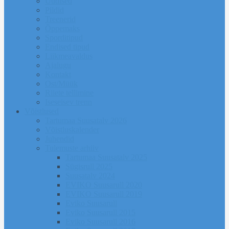
Uudised
Pildid
Treenerid
Õppemaks
Sporditipud
Endised tipud
Liikmeavaldus
Ajalugu
Kontakt
Ost/Müük
Riiete tellimine
Iseseisev trenn
Võistlused
Tartumaa Suusatalv 2026
Võistluskalender
Juhendid
Tulemuste arhiiv
Tartumaa Suusatalv 2025
Sügisrull 2025
Suusatalv 2024
EVIKO Suusarull 2020
EVIKO Suusarull 2019
Eviko Suusarull
Eviko Suusarull 2015
Eviko Suusarull 2016