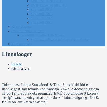
Eviko Suusarull 2017
EVIKO Suusarull 2018
Sügisrull 2024
Sügisrull 2023
Suusatalv 2021
Sügisrull 2022
Kurgi Kuuno
Sporditurvalisuse info
Sporditurvalisuse info lapsele
Sporditurvalisuse info lapsevanematele
Tule toetajaks
Linnalaager
Esileht
Linnalaager
Tule saa osa Limpa Suusakooli & Tartu Suusaklubi ühisest
linnalaagrist, mis toimub koolivaheajal 21-24. oktoober algusega
18:00 Tartu Suusaklubi ruumides (EMÜ Spordihoone 0-korrus).
Teisipäevane treening “matk pimeduses” toimub algusega 19:00.
Kellel on, siis kaasa pealamp!