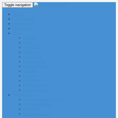
Toggle navigation
Pealeht
Liitu meiega
Avatud tund
Tunniplaan
Klubi
Uudised
Pildid
Treenerid
Õppemaks
Sporditipud
Endised tipud
Liikmeavaldus
Ajalugu
Kontakt
Ost/Müük
Riiete tellimine
Iseseisev trenn
Võistlused
Tartumaa Suusatalv 2026
Võistluskalender
Juhendid
Tulemuste arhiiv