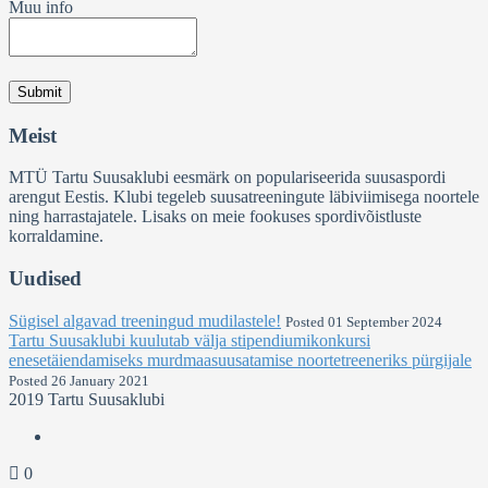
Muu info
Meist
MTÜ Tartu Suusaklubi eesmärk on populariseerida suusaspordi
arengut Eestis. Klubi tegeleb suusatreeningute läbiviimisega noortele
ning harrastajatele. Lisaks on meie fookuses spordivõistluste
korraldamine.
Uudised
Sügisel algavad treeningud mudilastele!
Posted 01 September 2024
Tartu Suusaklubi kuulutab välja stipendiumikonkursi
enesetäiendamiseks murdmaasuusatamise noortetreeneriks pürgijale
Posted 26 January 2021
2019 Tartu Suusaklubi
0