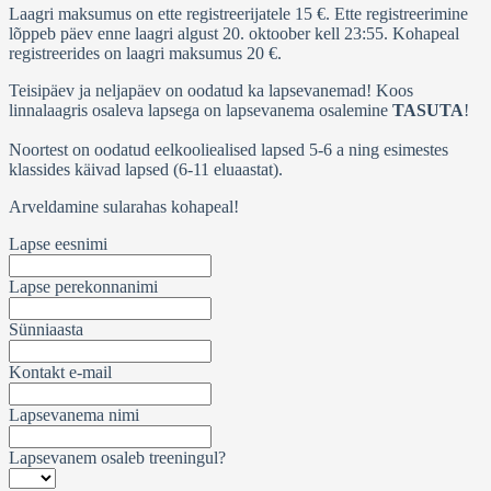
Laagri maksumus on ette registreerijatele 15 €. Ette registreerimine
lõppeb päev enne laagri algust 20. oktoober kell 23:55. Kohapeal
registreerides on laagri maksumus 20 €.
Teisipäev ja neljapäev on oodatud ka lapsevanemad! Koos
linnalaagris osaleva lapsega on lapsevanema osalemine
TASUTA
!
Noortest on oodatud eelkooliealised lapsed 5-6 a ning esimestes
klassides käivad lapsed (6-11 eluaastat).
Arveldamine sularahas kohapeal!
Lapse eesnimi
Lapse perekonnanimi
Sünniaasta
Kontakt e-mail
Lapsevanema nimi
Lapsevanem osaleb treeningul?