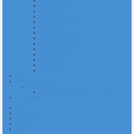
Tartumaa Suusatalv 2025
Sügisrull 2025
Suusatalv 2024
EVIKO Suusarull 2020
EVIKO Suusarull 2019
Eviko Suusarull
Eviko Suusarull 2015
Eviko Suusarull 2016
Eviko Suusarull 2017
EVIKO Suusarull 2018
Sügisrull 2024
Sügisrull 2023
Suusatalv 2021
Sügisrull 2022
Kurgi Kuuno
Sporditurvalisuse info
Sporditurvalisuse info lapsele
Sporditurvalisuse info lapsevanematele
Tule toetajaks
Pealeht
Liitu meiega
Avatud tund
Tunniplaan
Klubi