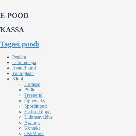
E-POOD
KASSA
Tagasi poodi
Pealeht
Liitu meiega
Avatud tund
Tunniplaan
Klubi
Uudised
Pildid
Treenerid
Õppemaks
Sporditipud
Endised tipud
Liikmeavaldus
Ajalugu
Kontakt
Ost/Müük