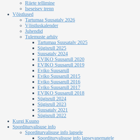
Riiete tellimine
Iseseisev trenn
Võistlused
Tartumaa Suusatalv 2026
Võistluskalender
Juhendid
Tulemuste arhiiv
Tartumaa Suusatalv 2025
Sügisrull 2025
Suusatalv 2024
EVIKO Suusarull 2020
EVIKO Suusarull 2019
Eviko Suusarull
Eviko Suusarull 2015
Eviko Suusarull 2016
Eviko Suusarull 2017
EVIKO Suusarull 2018
Sügisrull 2024
Sügisrull 2023
Suusatalv 2021
Sügisrull 2022
Kurgi Kuuno
Sporditurvalisuse info
Sporditurvalisuse info lapsele
Sporditurvalisuse info lapsevanematele