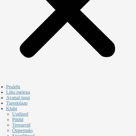
Pealeht
Liitu meiega
Avatud tund
Tunniplaan
Klubi
Uudised
Pildid
Treenerid
Õppemaks
Sporditipud