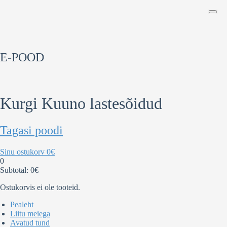
E-POOD
Kurgi Kuuno lastesõidud
Tagasi poodi
Sinu ostukorv
0
€
0
Subtotal:
0
€
Ostukorvis ei ole tooteid.
Pealeht
Liitu meiega
Avatud tund