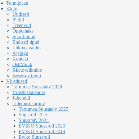
Tunniplaan
Klubi
Uudised
Pildid
Treenerid
Õppemaks
Sporditipud
Endised tipud
Liikmeavaldus
Ajalugu
Kontakt
Ost/Müük
Riiete tellimine
Iseseisev trenn
Võistlused
Tartumaa Suusatalv 2026
Võistluskalender
Juhendid
Tulemuste arhiiv
Tartumaa Suusatalv 2025
Sügisrull 2025
Suusatalv 2024
EVIKO Suusarull 2020
EVIKO Suusarull 2019
Eviko Suusarull