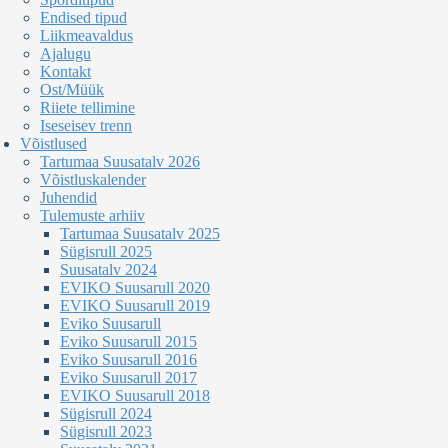
Endised tipud
Liikmeavaldus
Ajalugu
Kontakt
Ost/Müük
Riiete tellimine
Iseseisev trenn
Võistlused
Tartumaa Suusatalv 2026
Võistluskalender
Juhendid
Tulemuste arhiiv
Tartumaa Suusatalv 2025
Sügisrull 2025
Suusatalv 2024
EVIKO Suusarull 2020
EVIKO Suusarull 2019
Eviko Suusarull
Eviko Suusarull 2015
Eviko Suusarull 2016
Eviko Suusarull 2017
EVIKO Suusarull 2018
Sügisrull 2024
Sügisrull 2023