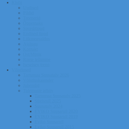
Klubi
Uudised
Pildid
Treenerid
Õppemaks
Sporditipud
Endised tipud
Liikmeavaldus
Ajalugu
Kontakt
Ost/Müük
Riiete tellimine
Iseseisev trenn
Võistlused
Tartumaa Suusatalv 2026
Võistluskalender
Juhendid
Tulemuste arhiiv
Tartumaa Suusatalv 2025
Sügisrull 2025
Suusatalv 2024
EVIKO Suusarull 2020
EVIKO Suusarull 2019
Eviko Suusarull
Eviko Suusarull 2015