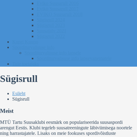
Eviko Suusarull 2016
Eviko Suusarull 2017
EVIKO Suusarull 2018
Sügisrull 2024
Sügisrull 2023
Suusatalv 2021
Sügisrull 2022
Kurgi Kuuno
Sporditurvalisuse info
Sporditurvalisuse info lapsele
Sporditurvalisuse info lapsevanematele
Tule toetajaks
Sügisrull
Esileht
Sügisrull
Meist
MTÜ Tartu Suusaklubi eesmärk on populariseerida suusaspordi
arengut Eestis. Klubi tegeleb suusatreeningute läbiviimisega noortele
ning harrastajatele. Lisaks on meie fookuses spordivõistluste