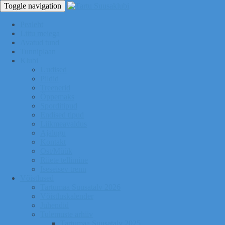
Toggle navigation
Pealeht
Liitu meiega
Avatud tund
Tunniplaan
Klubi
Uudised
Pildid
Treenerid
Õppemaks
Sporditipud
Endised tipud
Liikmeavaldus
Ajalugu
Kontakt
Ost/Müük
Riiete tellimine
Iseseisev trenn
Võistlused
Tartumaa Suusatalv 2026
Võistluskalender
Juhendid
Tulemuste arhiiv
Tartumaa Suusatalv 2025