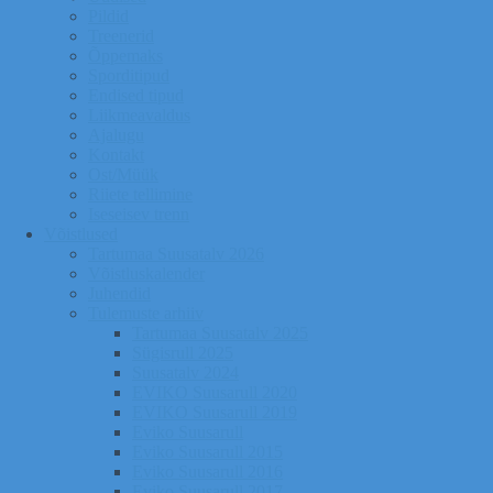
Pildid
Treenerid
Õppemaks
Sporditipud
Endised tipud
Liikmeavaldus
Ajalugu
Kontakt
Ost/Müük
Riiete tellimine
Iseseisev trenn
Võistlused
Tartumaa Suusatalv 2026
Võistluskalender
Juhendid
Tulemuste arhiiv
Tartumaa Suusatalv 2025
Sügisrull 2025
Suusatalv 2024
EVIKO Suusarull 2020
EVIKO Suusarull 2019
Eviko Suusarull
Eviko Suusarull 2015
Eviko Suusarull 2016
Eviko Suusarull 2017