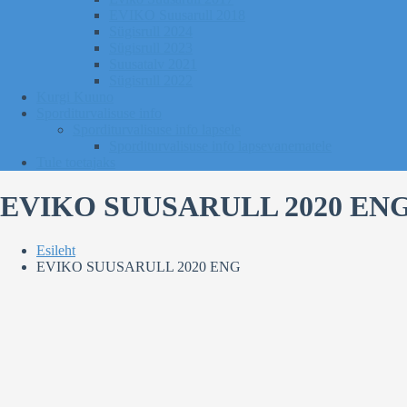
EVIKO Suusarull 2018
Sügisrull 2024
Sügisrull 2023
Suusatalv 2021
Sügisrull 2022
Kurgi Kuuno
Sporditurvalisuse info
Sporditurvalisuse info lapsele
Sporditurvalisuse info lapsevanematele
Tule toetajaks
EVIKO SUUSARULL 2020 EN
Esileht
EVIKO SUUSARULL 2020 ENG