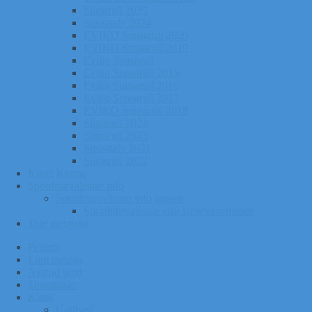
Sügisrull 2025
Suusatalv 2024
EVIKO Suusarull 2020
EVIKO Suusarull 2019
Eviko Suusarull
Eviko Suusarull 2015
Eviko Suusarull 2016
Eviko Suusarull 2017
EVIKO Suusarull 2018
Sügisrull 2024
Sügisrull 2023
Suusatalv 2021
Sügisrull 2022
Kurgi Kuuno
Sporditurvalisuse info
Sporditurvalisuse info lapsele
Sporditurvalisuse info lapsevanematele
Tule toetajaks
Pealeht
Liitu meiega
Avatud tund
Tunniplaan
Klubi
Uudised