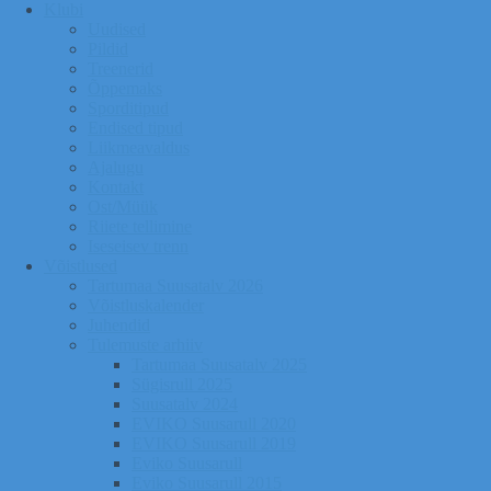
Klubi
Uudised
Pildid
Treenerid
Õppemaks
Sporditipud
Endised tipud
Liikmeavaldus
Ajalugu
Kontakt
Ost/Müük
Riiete tellimine
Iseseisev trenn
Võistlused
Tartumaa Suusatalv 2026
Võistluskalender
Juhendid
Tulemuste arhiiv
Tartumaa Suusatalv 2025
Sügisrull 2025
Suusatalv 2024
EVIKO Suusarull 2020
EVIKO Suusarull 2019
Eviko Suusarull
Eviko Suusarull 2015