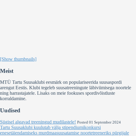
[Show thumbnails]
Meist
MTÜ Tartu Suusaklubi eesmärk on populariseerida suusaspordi
arengut Eestis. Klubi tegeleb suusatreeningute läbiviimisega noortele
ning harrastajatele. Lisaks on meie fookuses spordivõistluste
korraldamine.
Uudised
Sügisel algavad treeningud mudilastele!
Posted 01 September 2024
Tartu Suusaklubi kuulutab välja stipendiumikonkursi
enesetäiendamiseks murdmaasuusatamise noortetreeneriks pürgijale