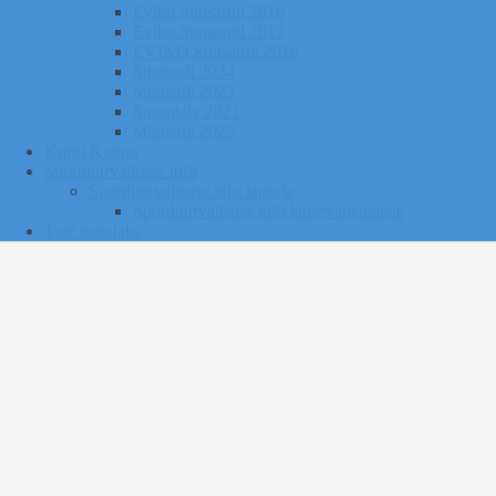
Eviko Suusarull 2016
Eviko Suusarull 2017
EVIKO Suusarull 2018
Sügisrull 2024
Sügisrull 2023
Suusatalv 2021
Sügisrull 2022
Kurgi Kuuno
Sporditurvalisuse info
Sporditurvalisuse info lapsele
Sporditurvalisuse info lapsevanematele
Tule toetajaks