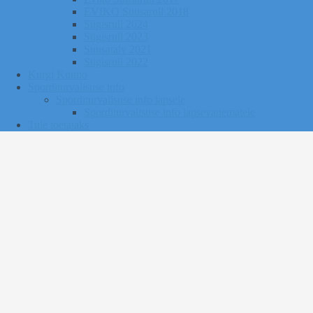
EVIKO Suusarull 2018
Sügisrull 2024
Sügisrull 2023
Suusatalv 2021
Sügisrull 2022
Kurgi Kuuno
Sporditurvalisuse info
Sporditurvalisuse info lapsele
Sporditurvalisuse info lapsevanematele
Tule toetajaks