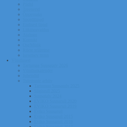
Pildid
Treenerid
Õppemaks
Sporditipud
Endised tipud
Liikmeavaldus
Ajalugu
Kontakt
Ost/Müük
Riiete tellimine
Iseseisev trenn
Võistlused
Tartumaa Suusatalv 2026
Võistluskalender
Juhendid
Tulemuste arhiiv
Tartumaa Suusatalv 2025
Sügisrull 2025
Suusatalv 2024
EVIKO Suusarull 2020
EVIKO Suusarull 2019
Eviko Suusarull
Eviko Suusarull 2015
Eviko Suusarull 2016
Eviko Suusarull 2017