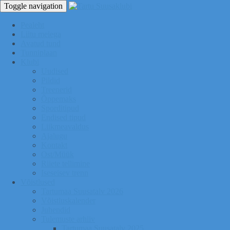
Toggle navigation
Pealeht
Liitu meiega
Avatud tund
Tunniplaan
Klubi
Uudised
Pildid
Treenerid
Õppemaks
Sporditipud
Endised tipud
Liikmeavaldus
Ajalugu
Kontakt
Ost/Müük
Riiete tellimine
Iseseisev trenn
Võistlused
Tartumaa Suusatalv 2026
Võistluskalender
Juhendid
Tulemuste arhiiv
Tartumaa Suusatalv 2025