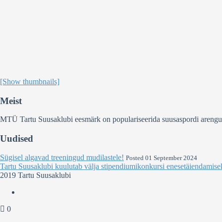
[Show thumbnails]
Meist
MTÜ Tartu Suusaklubi eesmärk on populariseerida suusaspordi arengut Ee
Uudised
Sügisel algavad treeningud mudilastele!
Posted 01 September 2024
Tartu Suusaklubi kuulutab välja stipendiumikonkursi enesetäiendamise
2019 Tartu Suusaklubi
0