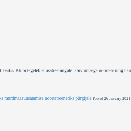
stis. Klubi tegeleb suusatreeningute läbiviimisega noortele ning harra
ks murdmaasuusatamise noortetreeneriks pürgijale
Posted 26 January 2021