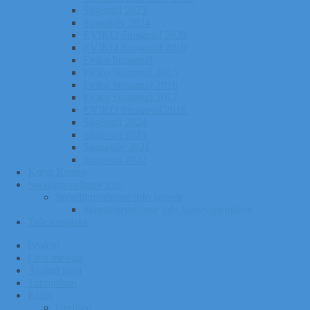
Sügisrull 2025
Suusatalv 2024
EVIKO Suusarull 2020
EVIKO Suusarull 2019
Eviko Suusarull
Eviko Suusarull 2015
Eviko Suusarull 2016
Eviko Suusarull 2017
EVIKO Suusarull 2018
Sügisrull 2024
Sügisrull 2023
Suusatalv 2021
Sügisrull 2022
Kurgi Kuuno
Sporditurvalisuse info
Sporditurvalisuse info lapsele
Sporditurvalisuse info lapsevanematele
Tule toetajaks
Pealeht
Liitu meiega
Avatud tund
Tunniplaan
Klubi
Uudised