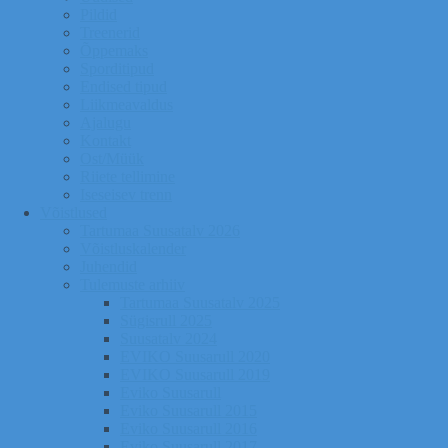
Pildid
Treenerid
Õppemaks
Sporditipud
Endised tipud
Liikmeavaldus
Ajalugu
Kontakt
Ost/Müük
Riiete tellimine
Iseseisev trenn
Võistlused
Tartumaa Suusatalv 2026
Võistluskalender
Juhendid
Tulemuste arhiiv
Tartumaa Suusatalv 2025
Sügisrull 2025
Suusatalv 2024
EVIKO Suusarull 2020
EVIKO Suusarull 2019
Eviko Suusarull
Eviko Suusarull 2015
Eviko Suusarull 2016
Eviko Suusarull 2017