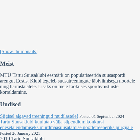
[Show thumbnails]
Meist
MTÜ Tartu Suusaklubi eesmärk on populariseerida suusaspordi
arengut Eestis. Klubi tegeleb suusatreeningute läbiviimisega noortele
ning harrastajatele. Lisaks on meie fookuses spordivõistluste
korraldamine.
Uudised
Sügisel algavad treeningud mudilastele!
Posted 01 September 2024
Tartu Suusaklubi kuulutab välja stipendiumikonkursi
enesetäiendamiseks murdmaasuusatamise noortetreeneriks pürgijale
Posted 26 January 2021
2019 Tartu Suusaklubi