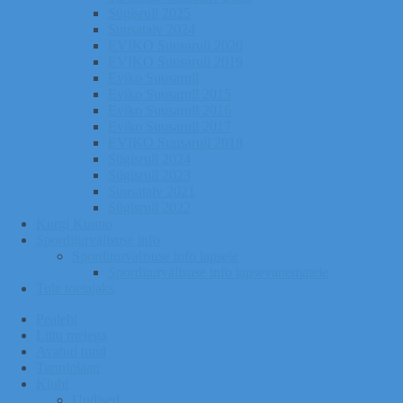
Sügisrull 2025
Suusatalv 2024
EVIKO Suusarull 2020
EVIKO Suusarull 2019
Eviko Suusarull
Eviko Suusarull 2015
Eviko Suusarull 2016
Eviko Suusarull 2017
EVIKO Suusarull 2018
Sügisrull 2024
Sügisrull 2023
Suusatalv 2021
Sügisrull 2022
Kurgi Kuuno
Sporditurvalisuse info
Sporditurvalisuse info lapsele
Sporditurvalisuse info lapsevanematele
Tule toetajaks
Pealeht
Liitu meiega
Avatud tund
Tunniplaan
Klubi
Uudised