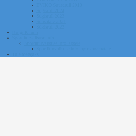
EVIKO Suusarull 2018
Sügisrull 2024
Sügisrull 2023
Suusatalv 2021
Sügisrull 2022
Kurgi Kuuno
Sporditurvalisuse info
Sporditurvalisuse info lapsele
Sporditurvalisuse info lapsevanematele
Tule toetajaks