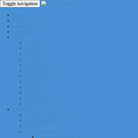
Toggle navigation
Pealeht
Liitu meiega
Avatud tund
Tunniplaan
Klubi
Uudised
Pildid
Treenerid
Õppemaks
Sporditipud
Endised tipud
Liikmeavaldus
Ajalugu
Kontakt
Ost/Müük
Riiete tellimine
Iseseisev trenn
Võistlused
Tartumaa Suusatalv 2026
Võistluskalender
Juhendid
Tulemuste arhiiv
Tartumaa Suusatalv 2025