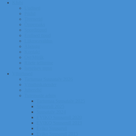
Klubi
Uudised
Pildid
Treenerid
Õppemaks
Sporditipud
Endised tipud
Liikmeavaldus
Ajalugu
Kontakt
Ost/Müük
Riiete tellimine
Iseseisev trenn
Võistlused
Tartumaa Suusatalv 2026
Võistluskalender
Juhendid
Tulemuste arhiiv
Tartumaa Suusatalv 2025
Sügisrull 2025
Suusatalv 2024
EVIKO Suusarull 2020
EVIKO Suusarull 2019
Eviko Suusarull
Eviko Suusarull 2015