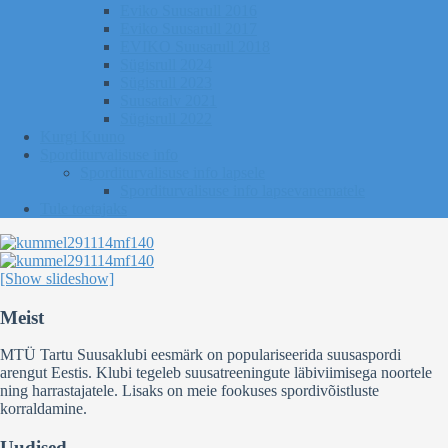
Eviko Suusarull 2016
Eviko Suusarull 2017
EVIKO Suusarull 2018
Sügisrull 2024
Sügisrull 2023
Suusatalv 2021
Sügisrull 2022
Kurgi Kuuno
Sporditurvalisuse info
Sporditurvalisuse info lapsele
Sporditurvalisuse info lapsevanematele
Tule toetajaks
[Show slideshow]
Meist
MTÜ Tartu Suusaklubi eesmärk on populariseerida suusaspordi
arengut Eestis. Klubi tegeleb suusatreeningute läbiviimisega noortele
ning harrastajatele. Lisaks on meie fookuses spordivõistluste
korraldamine.
Uudised