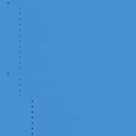
Klubi
Uudised
Pildid
Treenerid
Õppemaks
Sporditipud
Endised tipud
Liikmeavaldus
Ajalugu
Kontakt
Ost/Müük
Riiete tellimine
Iseseisev trenn
Võistlused
Tartumaa Suusatalv 2026
Võistluskalender
Juhendid
Tulemuste arhiiv
Tartumaa Suusatalv 2025
Sügisrull 2025
Suusatalv 2024
EVIKO Suusarull 2020
EVIKO Suusarull 2019
Eviko Suusarull
Eviko Suusarull 2015