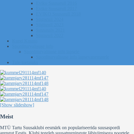
Eviko Suusarull 2016
Eviko Suusarull 2017
EVIKO Suusarull 2018
Sügisrull 2024
Sügisrull 2023
Suusatalv 2021
Sügisrull 2022
Kurgi Kuuno
Sporditurvalisuse info
Sporditurvalisuse info lapsele
Sporditurvalisuse info lapsevanematele
Tule toetajaks
[Show slideshow]
Meist
MTÜ Tartu Suusaklubi eesmärk on populariseerida suusaspordi
arengut Eestis. Klubi tegeleb suusatreeningute läbiviimisega noortele