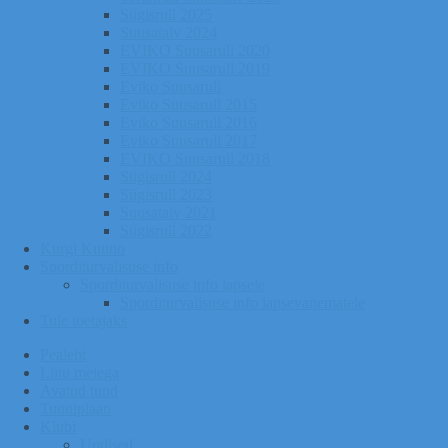
Sügisrull 2025
Suusatalv 2024
EVIKO Suusarull 2020
EVIKO Suusarull 2019
Eviko Suusarull
Eviko Suusarull 2015
Eviko Suusarull 2016
Eviko Suusarull 2017
EVIKO Suusarull 2018
Sügisrull 2024
Sügisrull 2023
Suusatalv 2021
Sügisrull 2022
Kurgi Kuuno
Sporditurvalisuse info
Sporditurvalisuse info lapsele
Sporditurvalisuse info lapsevanematele
Tule toetajaks
Pealeht
Liitu meiega
Avatud tund
Tunniplaan
Klubi
Uudised