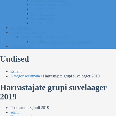
EVIKO Suusarull 2018
Sügisrull 2024
Sügisrull 2023
Suusatalv 2021
Sügisrull 2022
Kurgi Kuuno
Sporditurvalisuse info
Sporditurvalisuse info lapsele
Sporditurvalisuse info lapsevanematele
Tule toetajaks
Uudised
Esileht
Kategoriseerimata
/
Harrastajate grupi suvelaager 2019
Harrastajate grupi suvelaager
2019
Postitatud
28 juuli 2019
admin