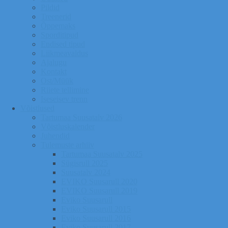
Pildid
Treenerid
Õppemaks
Sporditipud
Endised tipud
Liikmeavaldus
Ajalugu
Kontakt
Ost/Müük
Riiete tellimine
Iseseisev trenn
Võistlused
Tartumaa Suusatalv 2026
Võistluskalender
Juhendid
Tulemuste arhiiv
Tartumaa Suusatalv 2025
Sügisrull 2025
Suusatalv 2024
EVIKO Suusarull 2020
EVIKO Suusarull 2019
Eviko Suusarull
Eviko Suusarull 2015
Eviko Suusarull 2016
Eviko Suusarull 2017