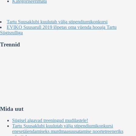
Kategoriseerimata
Tartu Suusaklubi kuulutab välja stipendiumikonkursi
EVIKO Suusarull 2019 lõpetas oma viienda hooaja Tartu
Sügisrulliga
Trennid
Mida uut
Sügisel algavad treeningud mudilastele!
Tartu Suusaklubi kuulutab välja stipendiumikonkursi
enesetäiendamiseks murdmaasuusatamise noortetreeneriks