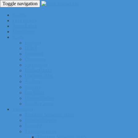
Toggle navigation
Pealeht
Liitu meiega
Avatud tund
Tunniplaan
Klubi
Uudised
Pildid
Treenerid
Õppemaks
Sporditipud
Endised tipud
Liikmeavaldus
Ajalugu
Kontakt
Ost/Müük
Riiete tellimine
Iseseisev trenn
Võistlused
Tartumaa Suusatalv 2026
Võistluskalender
Juhendid
Tulemuste arhiiv
Tartumaa Suusatalv 2025