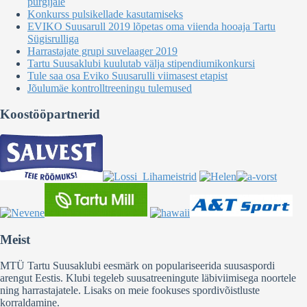
pürgijale
Konkurss pulsikellade kasutamiseks
EVIKO Suusarull 2019 lõpetas oma viienda hooaja Tartu
Sügisrulliga
Harrastajate grupi suvelaager 2019
Tartu Suusaklubi kuulutab välja stipendiumikonkursi
Tule saa osa Eviko Suusarulli viimasest etapist
Jõulumäe kontrolltreeningu tulemused
Koostööpartnerid
Meist
MTÜ Tartu Suusaklubi eesmärk on populariseerida suusaspordi
arengut Eestis. Klubi tegeleb suusatreeningute läbiviimisega noortele
ning harrastajatele. Lisaks on meie fookuses spordivõistluste
korraldamine.