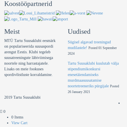
Koostööpartnerid
Meist
Uudised
MTÜ Tartu Suusaklubi eesmärk
Sügisel algavad treeningud
on populariseerida suusaspordi
mudilastele!
Posted 01 September
arengut Eestis. Klubi tegeleb
2024
suusatreeningute läbiviimisega
noortele ning harrastajatele.
Tartu Suusaklubi kuulutab välja
Lisaks on meie fookuses
stipendiumikonkursi
spordivõistluste korraldamine.
enesetäiendamiseks
murdmaasuusatamise
noortetreeneriks pürgijale
Posted
26 January 2021
2019 Tartu Suusaklubi
0
0 Items
View Cart