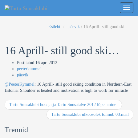
Uudised
Toggl
naviga
Esileht
päevik
/
16 Aprill- still good ski…
16 Aprill- still good ski…
Postitatud
16 apr. 2012
peeterkummel
päevik
@PeeterKymmel
: 16 Aprill- still good skiing condition in Northern-East
Estonia. Shoulder is healed and motivation is high to work for miracle
Tartu Suusaklubi hooaja ja Tartu Suusatalve 2012 lõpetamine.
Tartu Suusaklubi ülkoosolek toimub 08.mail
Trennid