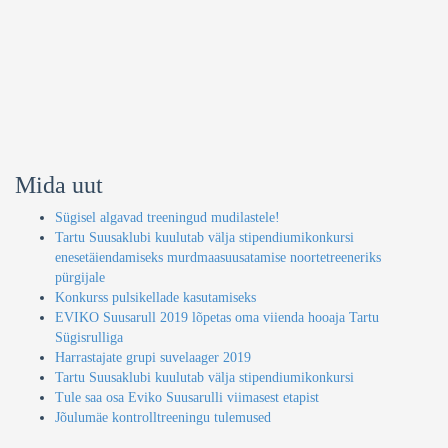
Mida uut
Sügisel algavad treeningud mudilastele!
Tartu Suusaklubi kuulutab välja stipendiumikonkursi
enesetäiendamiseks murdmaasuusatamise noortetreeneriks
pürgijale
Konkurss pulsikellade kasutamiseks
EVIKO Suusarull 2019 lõpetas oma viienda hooaja Tartu
Sügisrulliga
Harrastajate grupi suvelaager 2019
Tartu Suusaklubi kuulutab välja stipendiumikonkursi
Tule saa osa Eviko Suusarulli viimasest etapist
Jõulumäe kontrolltreeningu tulemused