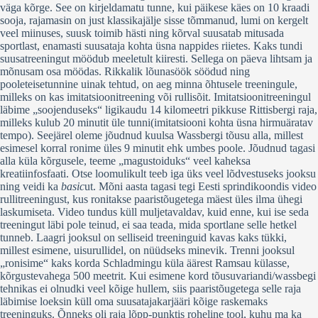
väga kõrge. See on kirjeldamatu tunne, kui päikese käes on 10 kraadi
sooja, rajamasin on just klassikajälje sisse tõmmanud, lumi on kergelt
veel miinuses, suusk toimib hästi ning kõrval suusatab mitusada
sportlast, enamasti suusataja kohta üsna nappides riietes. Kaks tundi
suusatreeningut möödub meeletult kiiresti. Sellega on päeva lihtsam ja
mõnusam osa möödas. Rikkalik lõunasöök söödud ning
pooleteisetunnine uinak tehtud, on aeg minna õhtusele treeningule,
milleks on kas imitatsioonitreening või rullisõit. Imitatsioonitreeningul
läbime „soojenduseks“ ligikaudu 14 kilomeetri pikkuse Rittisbergi raja,
milleks kulub 20 minutit üle tunni(imitatsiooni kohta üsna hirmuäratav
tempo). Seejärel oleme jõudnud kuulsa Wassbergi tõusu alla, millest
esimesel korral ronime üles 9 minutit ehk umbes poole. Jõudnud tagasi
alla küla kõrgusele, teeme „magustoiduks“ veel kaheksa
kreatiinfosfaati. Otse loomulikult teeb iga üks veel lõdvestuseks jooksu
ning veidi ka
basic
ut. Mõni aasta tagasi tegi Eesti sprindikoondis video
rullitreeningust, kus ronitakse paaristõugetega mäest üles ilma ühegi
laskumiseta. Video tundus küll muljetavaldav, kuid enne, kui ise seda
treeningut läbi pole teinud, ei saa teada, mida sportlane selle hetkel
tunneb. Laagri jooksul on selliseid treeninguid kavas kaks tükki,
millest esimene, uisurullidel, on nüüdseks minevik. Trenni jooksul
„ronisime“ kaks korda Schladmingu küla äärest Ramsau külasse,
kõrgustevahega 500 meetrit. Kui esimene kord tõusuvariandi/wassbegi
tehnikas ei olnudki veel kõige hullem, siis paaristõugetega selle raja
läbimise loeksin küll oma suusatajakarjääri kõige raskemaks
treeninguks. Õnneks oli raja lõpp-punktis roheline tool, kuhu ma ka