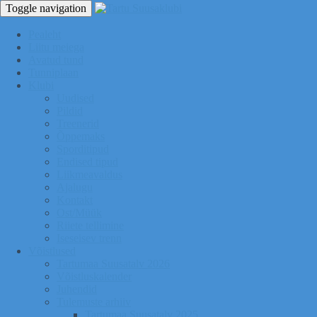
Toggle navigation
Pealeht
Liitu meiega
Avatud tund
Tunniplaan
Klubi
Uudised
Pildid
Treenerid
Õppemaks
Sporditipud
Endised tipud
Liikmeavaldus
Ajalugu
Kontakt
Ost/Müük
Riiete tellimine
Iseseisev trenn
Võistlused
Tartumaa Suusatalv 2026
Võistluskalender
Juhendid
Tulemuste arhiiv
Tartumaa Suusatalv 2025