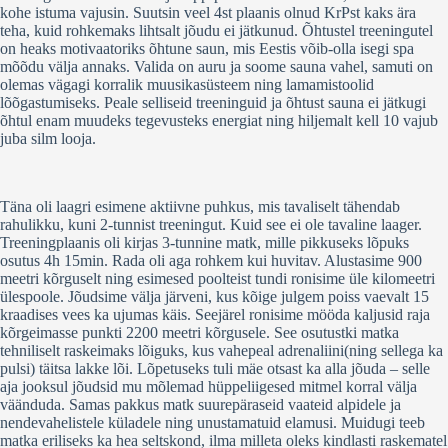
kohe istuma vajusin. Suutsin veel 4st plaanis olnud KrPst kaks ära
teha, kuid rohkemaks lihtsalt jõudu ei jätkunud. Õhtustel treeningutel
on heaks motivaatoriks õhtune saun, mis Eestis võib-olla isegi spa
mõõdu välja annaks. Valida on auru ja soome sauna vahel, samuti on
olemas vägagi korralik muusikasüsteem ning lamamistoolid
lõõgastumiseks. Peale selliseid treeninguid ja õhtust sauna ei jätkugi
õhtul enam muudeks tegevusteks energiat ning hiljemalt kell 10 vajub
juba silm looja.
Täna oli laagri esimene aktiivne puhkus, mis tavaliselt tähendab
rahulikku, kuni 2-tunnist treeningut. Kuid see ei ole tavaline laager.
Treeningplaanis oli kirjas 3-tunnine matk, mille pikkuseks lõpuks
osutus 4h 15min. Rada oli aga rohkem kui huvitav. Alustasime 900
meetri kõrguselt ning esimesed poolteist tundi ronisime üle kilomeetri
ülespoole. Jõudsime välja järveni, kus kõige julgem poiss vaevalt 15
kraadises vees ka ujumas käis. Seejärel ronisime mööda kaljusid raja
kõrgeimasse punkti 2200 meetri kõrgusele. See osutustki matka
tehniliselt raskeimaks lõiguks, kus vahepeal adrenaliini(ning sellega ka
pulsi) täitsa lakke lõi. Lõpetuseks tuli mäe otsast ka alla jõuda – selle
aja jooksul jõudsid mu mõlemad hüppeliigesed mitmel korral välja
väänduda. Samas pakkus matk suurepäraseid vaateid alpidele ja
nendevahelistele küladele ning unustamatuid elamusi. Muidugi teeb
matka eriliseks ka hea seltskond, ilma milleta oleks kindlasti raskematel