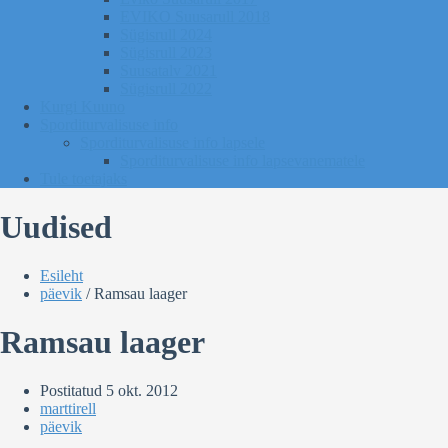
EVIKO Suusarull 2018
Sügisrull 2024
Sügisrull 2023
Suusatalv 2021
Sügisrull 2022
Kurgi Kuuno
Sporditurvalisuse info
Sporditurvalisuse info lapsele
Sporditurvalisuse info lapsevanematele
Tule toetajaks
Uudised
Esileht
päevik
/
Ramsau laager
Ramsau laager
Postitatud
5 okt. 2012
marttirell
päevik