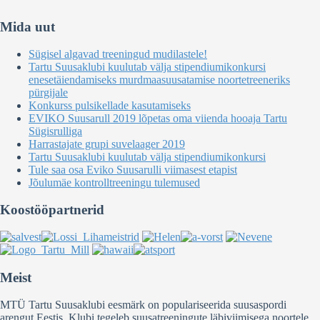
Mida uut
Sügisel algavad treeningud mudilastele!
Tartu Suusaklubi kuulutab välja stipendiumikonkursi
enesetäiendamiseks murdmaasuusatamise noortetreeneriks
pürgijale
Konkurss pulsikellade kasutamiseks
EVIKO Suusarull 2019 lõpetas oma viienda hooaja Tartu
Sügisrulliga
Harrastajate grupi suvelaager 2019
Tartu Suusaklubi kuulutab välja stipendiumikonkursi
Tule saa osa Eviko Suusarulli viimasest etapist
Jõulumäe kontrolltreeningu tulemused
Koostööpartnerid
Meist
MTÜ Tartu Suusaklubi eesmärk on populariseerida suusaspordi
arengut Eestis. Klubi tegeleb suusatreeningute läbiviimisega noortele