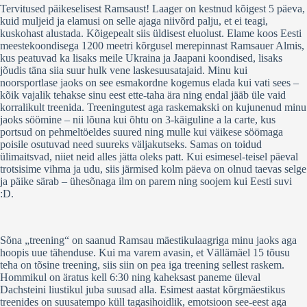
Tervitused päikeselisest Ramsaust! Laager on kestnud kõigest 5 päeva,
kuid muljeid ja elamusi on selle ajaga niivõrd palju, et ei teagi,
kuskohast alustada. Kõigepealt siis üldisest eluolust. Elame koos Eesti
meestekoondisega 1200 meetri kõrgusel merepinnast Ramsauer Almis,
kus peatuvad ka lisaks meile Ukraina ja Jaapani koondised, lisaks
jõudis täna siia suur hulk vene laskesuusatajaid. Minu kui
noorsportlase jaoks on see esmakordne kogemus elada kui vati sees –
kõik vajalik tehakse sinu eest ette-taha ära ning endal jääb üle vaid
korralikult treenida. Treeningutest aga raskemakski on kujunenud minu
jaoks söömine – nii lõuna kui õhtu on 3-käiguline a la carte, kus
portsud on pehmeltöeldes suured ning mulle kui väikese söömaga
poisile osutuvad need suureks väljakutseks. Samas on toidud
ülimaitsvad, niiet neid alles jätta oleks patt. Kui esimesel-teisel päeval
trotsisime vihma ja udu, siis järmised kolm päeva on olnud taevas selge
ja päike särab – ühesõnaga ilm on parem ning soojem kui Eesti suvi
:D.
Sõna „treening“ on saanud Ramsau mäestikulaagriga minu jaoks aga
hoopis uue tähenduse. Kui ma varem avasin, et Vällämäel 15 tõusu
teha on tõsine treening, siis siin on pea iga treening sellest raskem.
Hommikul on äratus kell 6:30 ning kaheksast paneme üleval
Dachsteini liustikul juba suusad alla. Esimest aastat kõrgmäestikus
treenides on suusatempo küll tagasihoidlik, emotsioon see-eest aga