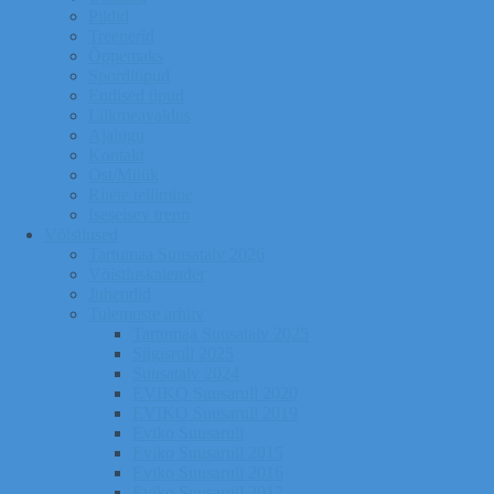
Pildid
Treenerid
Õppemaks
Sporditipud
Endised tipud
Liikmeavaldus
Ajalugu
Kontakt
Ost/Müük
Riiete tellimine
Iseseisev trenn
Võistlused
Tartumaa Suusatalv 2026
Võistluskalender
Juhendid
Tulemuste arhiiv
Tartumaa Suusatalv 2025
Sügisrull 2025
Suusatalv 2024
EVIKO Suusarull 2020
EVIKO Suusarull 2019
Eviko Suusarull
Eviko Suusarull 2015
Eviko Suusarull 2016
Eviko Suusarull 2017