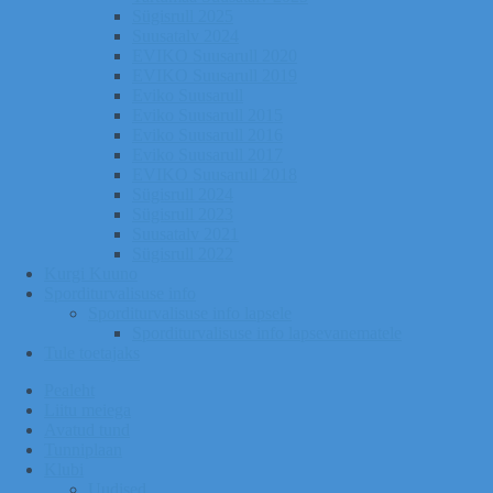
Sügisrull 2025
Suusatalv 2024
EVIKO Suusarull 2020
EVIKO Suusarull 2019
Eviko Suusarull
Eviko Suusarull 2015
Eviko Suusarull 2016
Eviko Suusarull 2017
EVIKO Suusarull 2018
Sügisrull 2024
Sügisrull 2023
Suusatalv 2021
Sügisrull 2022
Kurgi Kuuno
Sporditurvalisuse info
Sporditurvalisuse info lapsele
Sporditurvalisuse info lapsevanematele
Tule toetajaks
Pealeht
Liitu meiega
Avatud tund
Tunniplaan
Klubi
Uudised