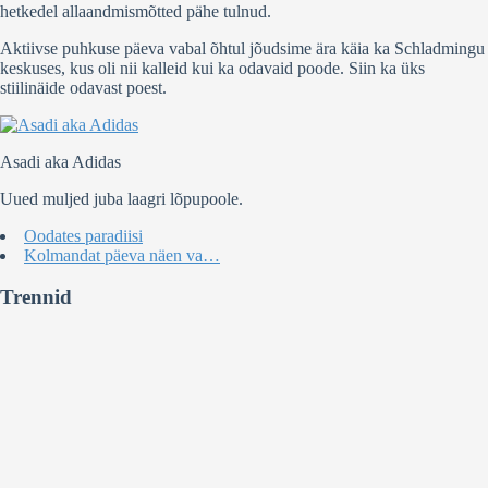
hetkedel allaandmismõtted pähe tulnud.
Aktiivse puhkuse päeva vabal õhtul jõudsime ära käia ka Schladmingu
keskuses, kus oli nii kalleid kui ka odavaid poode. Siin ka üks
stiilinäide odavast poest.
Asadi aka Adidas
Uued muljed juba laagri lõpupoole.
Oodates paradiisi
Kolmandat päeva näen va…
Trennid