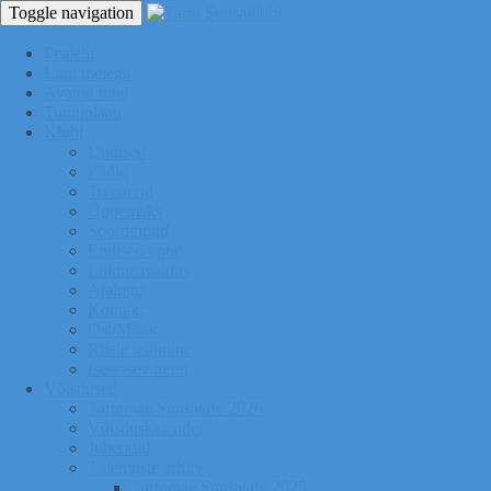
Toggle navigation
Pealeht
Liitu meiega
Avatud tund
Tunniplaan
Klubi
Uudised
Pildid
Treenerid
Õppemaks
Sporditipud
Endised tipud
Liikmeavaldus
Ajalugu
Kontakt
Ost/Müük
Riiete tellimine
Iseseisev trenn
Võistlused
Tartumaa Suusatalv 2026
Võistluskalender
Juhendid
Tulemuste arhiiv
Tartumaa Suusatalv 2025