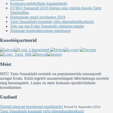
Konkurss pulsikellade kasutamiseks
EVIKO Suusarull 2019 lõpetas oma viienda hooaja Tartu
Sügisrulliga
Harrastajate grupi suvelaager 2019
Tartu Suusaklubi kuulutab välja stipendiumikonkursi
Tule saa osa Eviko Suusarulli viimasest etapist
Jõulumäe kontrolltreeningu tulemused
Koostööpartnerid
Meist
MTÜ Tartu Suusaklubi eesmärk on populariseerida suusaspordi
arengut Eestis. Klubi tegeleb suusatreeningute läbiviimisega noortele
ning harrastajatele. Lisaks on meie fookuses spordivõistluste
korraldamine.
Uudised
Sügisel algavad treeningud mudilastele!
Posted 01 September 2024
Tartu Suusaklubi kuulutab välja stipendiumikonkursi