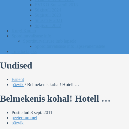
EVIKO Suusarull 2018
Sügisrull 2024
Sügisrull 2023
Suusatalv 2021
Sügisrull 2022
Kurgi Kuuno
Sporditurvalisuse info
Sporditurvalisuse info lapsele
Sporditurvalisuse info lapsevanematele
Tule toetajaks
Uudised
Esileht
päevik
/
Belmekenis kohal! Hotell …
Belmekenis kohal! Hotell …
Postitatud
3 sept. 2011
peeterkummel
päevik