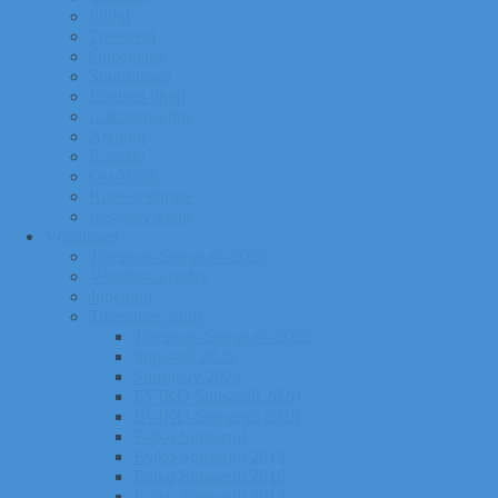
Pildid
Treenerid
Õppemaks
Sporditipud
Endised tipud
Liikmeavaldus
Ajalugu
Kontakt
Ost/Müük
Riiete tellimine
Iseseisev trenn
Võistlused
Tartumaa Suusatalv 2026
Võistluskalender
Juhendid
Tulemuste arhiiv
Tartumaa Suusatalv 2025
Sügisrull 2025
Suusatalv 2024
EVIKO Suusarull 2020
EVIKO Suusarull 2019
Eviko Suusarull
Eviko Suusarull 2015
Eviko Suusarull 2016
Eviko Suusarull 2017