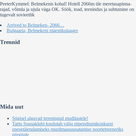
PeeterKymmel: Belmekenis kohal! Hotell 2066m üle meretasapinna-
rajad, võimla ja ujula väga OK. Söök, toad, teenindus ja suhtumine on
tugevalt sovieetlik
Arrived to Belmeken- 2066…
Bulgaaria, Belmekeni mäestikulaager
Trennid
Mida uut
Sügisel algavad treeningud mudilastele!
Tartu Suusaklubi kuulutab välja stipendiumikonkursi
enesetäiendamiseks murdmaasuusatamise noortetreeneriks
pürgijale