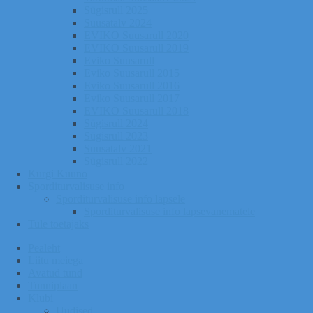
Sügisrull 2025
Suusatalv 2024
EVIKO Suusarull 2020
EVIKO Suusarull 2019
Eviko Suusarull
Eviko Suusarull 2015
Eviko Suusarull 2016
Eviko Suusarull 2017
EVIKO Suusarull 2018
Sügisrull 2024
Sügisrull 2023
Suusatalv 2021
Sügisrull 2022
Kurgi Kuuno
Sporditurvalisuse info
Sporditurvalisuse info lapsele
Sporditurvalisuse info lapsevanematele
Tule toetajaks
Pealeht
Liitu meiega
Avatud tund
Tunniplaan
Klubi
Uudised