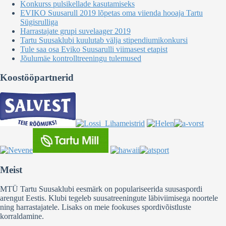
Konkurss pulsikellade kasutamiseks
EVIKO Suusarull 2019 lõpetas oma viienda hooaja Tartu
Sügisrulliga
Harrastajate grupi suvelaager 2019
Tartu Suusaklubi kuulutab välja stipendiumikonkursi
Tule saa osa Eviko Suusarulli viimasest etapist
Jõulumäe kontrolltreeningu tulemused
Koostööpartnerid
Meist
MTÜ Tartu Suusaklubi eesmärk on populariseerida suusaspordi
arengut Eestis. Klubi tegeleb suusatreeningute läbiviimisega noortele
ning harrastajatele. Lisaks on meie fookuses spordivõistluste
korraldamine.