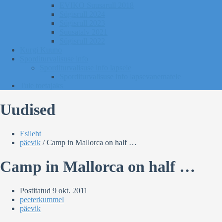
EVIKO Suusarull 2018
Sügisrull 2024
Sügisrull 2023
Suusatalv 2021
Sügisrull 2022
Kurgi Kuuno
Sporditurvalisuse info
Sporditurvalisuse info lapsele
Sporditurvalisuse info lapsevanematele
Tule toetajaks
Uudised
Esileht
päevik
/
Camp in Mallorca on half …
Camp in Mallorca on half …
Postitatud
9 okt. 2011
peeterkummel
päevik