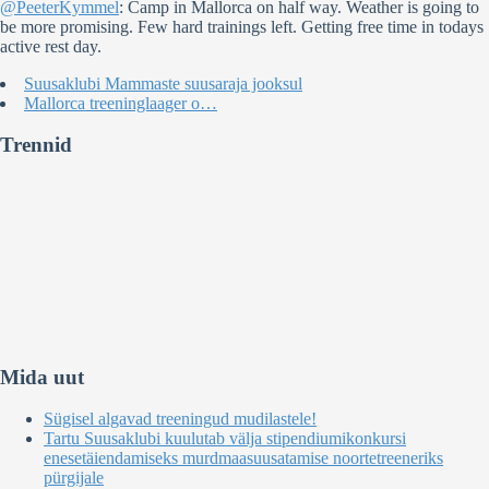
@PeeterKymmel
: Camp in Mallorca on half way. Weather is going to
be more promising. Few hard trainings left. Getting free time in todays
active rest day.
Suusaklubi Mammaste suusaraja jooksul
Mallorca treeninglaager o…
Trennid
Mida uut
Sügisel algavad treeningud mudilastele!
Tartu Suusaklubi kuulutab välja stipendiumikonkursi
enesetäiendamiseks murdmaasuusatamise noortetreeneriks
pürgijale