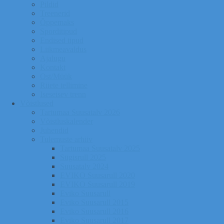
Pildid
Treenerid
Õppemaks
Sporditipud
Endised tipud
Liikmeavaldus
Ajalugu
Kontakt
Ost/Müük
Riiete tellimine
Iseseisev trenn
Võistlused
Tartumaa Suusatalv 2026
Võistluskalender
Juhendid
Tulemuste arhiiv
Tartumaa Suusatalv 2025
Sügisrull 2025
Suusatalv 2024
EVIKO Suusarull 2020
EVIKO Suusarull 2019
Eviko Suusarull
Eviko Suusarull 2015
Eviko Suusarull 2016
Eviko Suusarull 2017