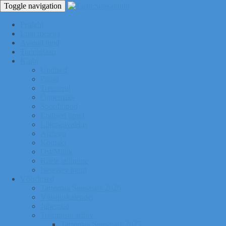
Toggle navigation
Pealeht
Liitu meiega
Avatud tund
Tunniplaan
Klubi
Uudised
Pildid
Treenerid
Õppemaks
Sporditipud
Endised tipud
Liikmeavaldus
Ajalugu
Kontakt
Ost/Müük
Riiete tellimine
Iseseisev trenn
Võistlused
Tartumaa Suusatalv 2026
Võistluskalender
Juhendid
Tulemuste arhiiv
Tartumaa Suusatalv 2025