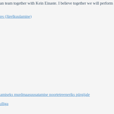
n team together with Kein Einaste. I believe together we will perform a
es (Järelkuulamine)
damiseks murdmaasuusatamise noortetreeneriks pürgijale
lliga