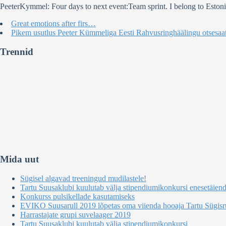
PeeterKymmel: Four days to next event:Team sprint. I belong to Estonia
Great emotions after firs…
Pikem usutlus Peeter Kümmeliga Eesti Rahvusringhäälingu otsesaat
Trennid
Mida uut
Sügisel algavad treeningud mudilastele!
Tartu Suusaklubi kuulutab välja stipendiumikonkursi enesetäien
Konkurss pulsikellade kasutamiseks
EVIKO Suusarull 2019 lõpetas oma viienda hooaja Tartu Sügisru
Harrastajate grupi suvelaager 2019
Tartu Suusaklubi kuulutab välja stipendiumikonkursi