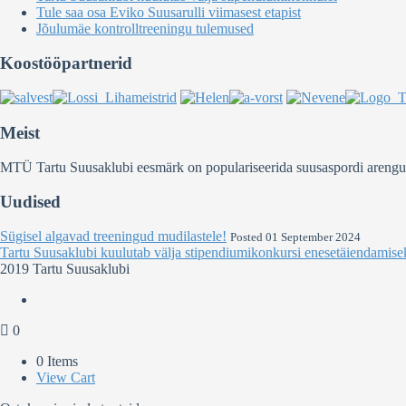
Tule saa osa Eviko Suusarulli viimasest etapist
Jõulumäe kontrolltreeningu tulemused
Koostööpartnerid
Meist
MTÜ Tartu Suusaklubi eesmärk on populariseerida suusaspordi arengut Ee
Uudised
Sügisel algavad treeningud mudilastele!
Posted 01 September 2024
Tartu Suusaklubi kuulutab välja stipendiumikonkursi enesetäiendamise
2019 Tartu Suusaklubi
0
0 Items
View Cart