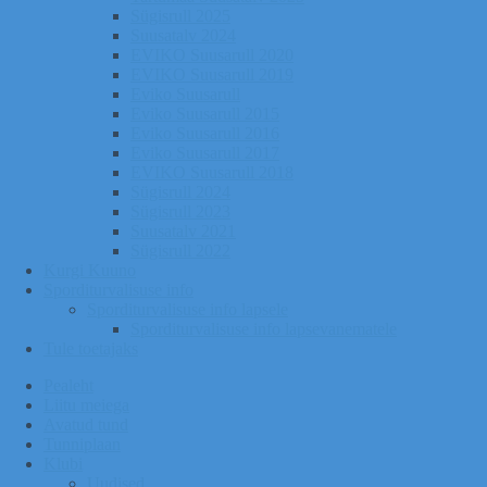
Sügisrull 2025
Suusatalv 2024
EVIKO Suusarull 2020
EVIKO Suusarull 2019
Eviko Suusarull
Eviko Suusarull 2015
Eviko Suusarull 2016
Eviko Suusarull 2017
EVIKO Suusarull 2018
Sügisrull 2024
Sügisrull 2023
Suusatalv 2021
Sügisrull 2022
Kurgi Kuuno
Sporditurvalisuse info
Sporditurvalisuse info lapsele
Sporditurvalisuse info lapsevanematele
Tule toetajaks
Pealeht
Liitu meiega
Avatud tund
Tunniplaan
Klubi
Uudised