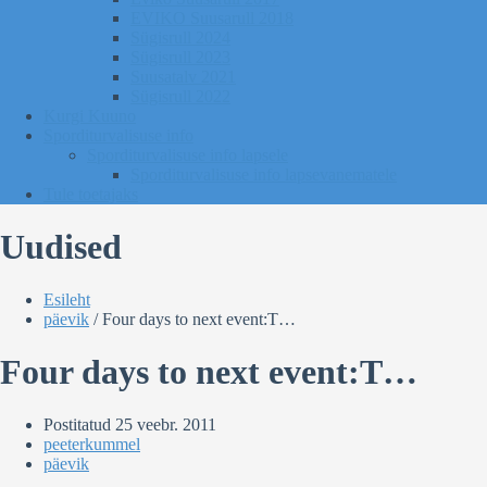
EVIKO Suusarull 2018
Sügisrull 2024
Sügisrull 2023
Suusatalv 2021
Sügisrull 2022
Kurgi Kuuno
Sporditurvalisuse info
Sporditurvalisuse info lapsele
Sporditurvalisuse info lapsevanematele
Tule toetajaks
Uudised
Esileht
päevik
/
Four days to next event:T…
Four days to next event:T…
Postitatud
25 veebr. 2011
peeterkummel
päevik