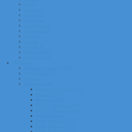
Pildid
Treenerid
Õppemaks
Sporditipud
Endised tipud
Liikmeavaldus
Ajalugu
Kontakt
Ost/Müük
Riiete tellimine
Iseseisev trenn
Võistlused
Tartumaa Suusatalv 2026
Võistluskalender
Juhendid
Tulemuste arhiiv
Tartumaa Suusatalv 2025
Sügisrull 2025
Suusatalv 2024
EVIKO Suusarull 2020
EVIKO Suusarull 2019
Eviko Suusarull
Eviko Suusarull 2015
Eviko Suusarull 2016
Eviko Suusarull 2017