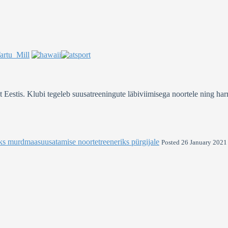
stis. Klubi tegeleb suusatreeningute läbiviimisega noortele ning harra
ks murdmaasuusatamise noortetreeneriks pürgijale
Posted 26 January 2021