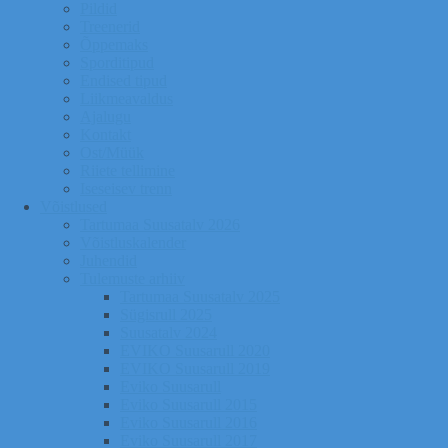
Pildid
Treenerid
Õppemaks
Sporditipud
Endised tipud
Liikmeavaldus
Ajalugu
Kontakt
Ost/Müük
Riiete tellimine
Iseseisev trenn
Võistlused
Tartumaa Suusatalv 2026
Võistluskalender
Juhendid
Tulemuste arhiiv
Tartumaa Suusatalv 2025
Sügisrull 2025
Suusatalv 2024
EVIKO Suusarull 2020
EVIKO Suusarull 2019
Eviko Suusarull
Eviko Suusarull 2015
Eviko Suusarull 2016
Eviko Suusarull 2017