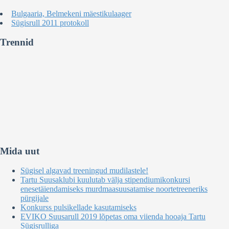
Bulgaaria, Belmekeni mäestikulaager
Sügisrull 2011 protokoll
Trennid
Mida uut
Sügisel algavad treeningud mudilastele!
Tartu Suusaklubi kuulutab välja stipendiumikonkursi
enesetäiendamiseks murdmaasuusatamise noortetreeneriks
pürgijale
Konkurss pulsikellade kasutamiseks
EVIKO Suusarull 2019 lõpetas oma viienda hooaja Tartu
Sügisrulliga