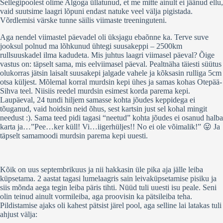
Sellegipoolest olime Algoga üllatunud, et me mitte ainult ei jäänud ellu,
vaid suutsime laagri lõpuni endast natuke veel välja pigistada.
Võrdlemisi värske tunne säilis viimaste treeninguteni.
Aga nendel viimastel päevadel oli üksjagu ebaõnne ka. Terve suve
jooksul polnud ma lõhkunud ühtegi suusakeppi – 2500km
rullsuuskadel ilma kadudeta. Mis juhtus laagri viimasel päeval? Õige
vastus on: täpselt sama, mis eelviimasel päeval. Pealtnäha täiesti süütus
olukorras jätsin laisalt suusakepi jalgade vahele ja kõksasin rulliga 5cm
otsa küljest. Mõlemal korral murdsin kepi ühes ja samas kohas Otepää-
Sihva teel. Niisiis reedel murdsin esimest korda parema kepi.
Laupäeval, 24 tundi hiljem samasse kohta jõudes keppidega ei
tõuganud, vaid hoidsin neid õhus, sest kartsin just sel kohal mingit
needust :). Sama teed pidi tagasi “neetud” kohta jõudes ei osanud halba
karta ja…”Pee…ker küll! Vi…iigerhüljes!! No ei ole võimalik!” 😛 Ja
täpselt samamoodi murdsin parema kepi uuesti.
Kõik on uus septembrikuus ja nii hakkasin üle pika aja jälle leiba
küpsetama. 2 aastat tagasi lumelaagris sain leivaküpsetamise pisiku ja
siis mõnda aega tegin leiba päris tihti. Nüüd tuli uuesti isu peale. Seni
olin teinud ainult vormileiba, aga proovisin ka pätsileiba teha.
Pildistamise ajaks oli kahest pätsist järel pool, aga selline lai latakas tuli
ahjust välja: