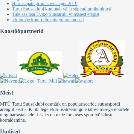
Harrastajate grupi suvelaager 2019
Tartu Suusaklubi kuulutab välja stipendiumikonkursi
Tule saa osa Eviko Suusarulli viimasest etapist
Jõulumäe kontrolltreeningu tulemused
Koostööpartnerid
Meist
MTÜ Tartu Suusaklubi eesmärk on populariseerida suusaspordi
arengut Eestis. Klubi tegeleb suusatreeningute läbiviimisega noortele
ning harrastajatele. Lisaks on meie fookuses spordivõistluste
korraldamine.
Uudised