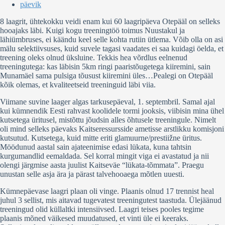
päevik
8 laagrit, ühtekokku veidi enam kui 60 laagripäeva Otepääl on selleks
hooajaks läbi. Kuigi kogu treeningtöö toimus Nuustakul ja
lähiümbruses, ei käändu keel selle kohta rutiin ütlema. Võib olla on asi
mälu selektiivsuses, kuid suvele tagasi vaadates ei saa kuidagi öelda, et
treening oleks olnud üksluine. Tekkis hea võrdlus eelnenud
treeningutega: kas läbisin 5km ringi paaristõugetega kiiremini, sain
Munamäel sama pulsiga tõusust kiiremini üles…Pealegi on Otepääl
kõik olemas, et kvaliteetseid treeninguid läbi viia.
Viimane suvine laager algas tarkusepäeval, 1. septembril. Samal ajal
kui kümnendik Eesti rahvast koolidele tormi jooksis, viibisin mina ühel
kutsetega üritusel, mistõttu jõudsin alles õhtusele treeningule. Nimelt
oli mind selleks päevaks Kaitseressursside ametisse arstlikku komisjoni
kutsutud. Kutsetega, kuid mitte eriti glamuurne/prestiižne üritus.
Möödunud aastal sain ajateenimise edasi lükata, kuna tahtsin
kurgumandlid eemaldada. Sel korral mingit viga ei avastatud ja nii
olengi järgmise aasta juulist Kaitseväe “lükata-tõmmata”. Praegu
unustan selle asja ära ja pärast talvehooaega mõtlen uuesti.
Kümnepäevase laagri plaan oli vinge. Plaanis olnud 17 trennist heal
juhul 3 sellist, mis aitavad tugevatest treeningutest taastuda. Ülejäänud
treeningud olid küllaltki intensiivsed. Laagri teises pooles tegime
plaanis mõned väikesed muudatused, et vinti üle ei keeraks.