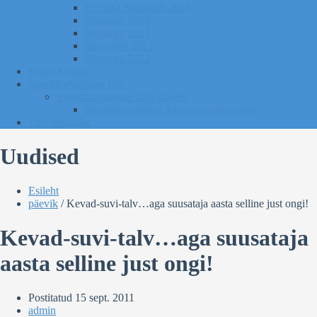
EVIKO Suusarull 2018
Sügisrull 2024
Sügisrull 2023
Suusatalv 2021
Sügisrull 2022
Kurgi Kuuno
Sporditurvalisuse info
Sporditurvalisuse info lapsele
Sporditurvalisuse info lapsevanematele
Tule toetajaks
Uudised
Esileht
päevik
/
Kevad-suvi-talv…aga suusataja aasta selline just ongi!
Kevad-suvi-talv…aga suusataja
aasta selline just ongi!
Postitatud
15 sept. 2011
admin