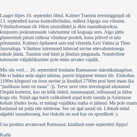
Laager lõpes 10. septembri õhtul. Kalmer Trammi treeninggrupil oli
13. septembril kavas kontrollvõistlus, millest Algoga osa võtsime.
Võistlusformaat oli 16km uisurullidel ja 4km maastikujooksu,
kusjuures jooksutossude vahetamine oli koguaja sees. Algo jättis
planeeritult pärast rulliosa võistluse pooleli, kuna põlved ei talu
põrutamist. Kalmeri õpilastest sain end võrrelda Eeri Vahtra ja Timo
Juursaluga. Võistluse tulemused lubavad suvise ettevalmistusega
rahule jääda. Tundsin end hästi ja jõudsin pingutada. Numbriliste
tulemuste väljahõikamine pole minu arvates vajalik.
Mis siis veel… 20. septembril lendame Ramsausse mäestikulaagrisse.
Me ei hakka seda sügist taluma, parem hüppame temast üle. Elukohas
1100m kõrgusel on üsna suvine ja liustikul 2700m peal lumi maas (ka
“juulikuus lumi on maas” :)). Terve suve olen treeninguid alustanud
Otepää korterist, kus on kõik riided, suusasaapad, rullsuusad ja üldse
kogu elu. Nüüd aga tuleb valikuliselt asjad kotti suruda ja Austriasse
kohale jõudes loota, et midagi vajalikku maha ei jäänud. Ma pole enam
harjunud nii palju ette mõtlema. See on igal aastal nii. Lihtsalt nüüd
algabki suusahooaeg, kui elukoht on seal kus on spordikott :).
Uus postitus arvatavasti Ramsaust, kindlasti enne septembri lõppu!
Karla