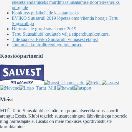
enesetäiendamiseks murdmaasuusatamise noortetreeneriks
pürgijale
Konkurss pulsikellade kasutamiseks
EVIKO Suusarull 2019 lõpetas oma viienda hooaja Tartu
Sügisrulliga
Harrastajate grupi suvelaager 2019
Tartu Suusaklubi kuulutab välja stipendiumikonkursi
Tule saa osa Eviko Suusarulli viimasest etapist
Jõulumäe kontrolltreeningu tulemused
Koostööpartnerid
Meist
MTÜ Tartu Suusaklubi eesmärk on populariseerida suusaspordi
arengut Eestis. Klubi tegeleb suusatreeningute läbiviimisega noortele
ning harrastajatele. Lisaks on meie fookuses spordivõistluste
korraldamine.