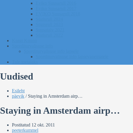
Eviko Suusarull 2016
Eviko Suusarull 2017
EVIKO Suusarull 2018
Sügisrull 2024
Sügisrull 2023
Suusatalv 2021
Sügisrull 2022
Kurgi Kuuno
Sporditurvalisuse info
Sporditurvalisuse info lapsele
Sporditurvalisuse info lapsevanematele
Tule toetajaks
Uudised
Esileht
päevik
/
Staying in Amsterdam airp…
Staying in Amsterdam airp…
Postitatud
12 okt. 2011
peeterkummel