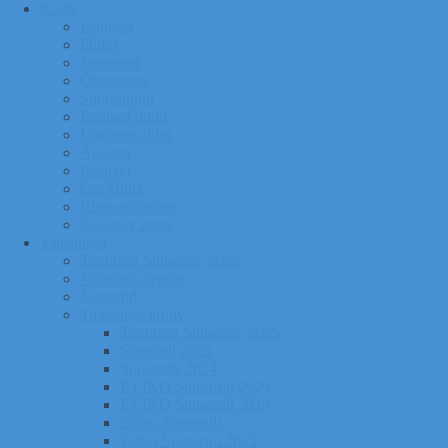
Klubi
Uudised
Pildid
Treenerid
Õppemaks
Sporditipud
Endised tipud
Liikmeavaldus
Ajalugu
Kontakt
Ost/Müük
Riiete tellimine
Iseseisev trenn
Võistlused
Tartumaa Suusatalv 2026
Võistluskalender
Juhendid
Tulemuste arhiiv
Tartumaa Suusatalv 2025
Sügisrull 2025
Suusatalv 2024
EVIKO Suusarull 2020
EVIKO Suusarull 2019
Eviko Suusarull
Eviko Suusarull 2015