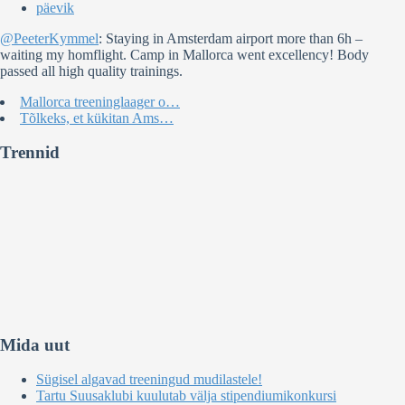
päevik
@PeeterKymmel
: Staying in Amsterdam airport more than 6h –
waiting my homflight. Camp in Mallorca went excellency! Body
passed all high quality trainings.
Mallorca treeninglaager o…
Tõlkeks, et kükitan Ams…
Trennid
Mida uut
Sügisel algavad treeningud mudilastele!
Tartu Suusaklubi kuulutab välja stipendiumikonkursi