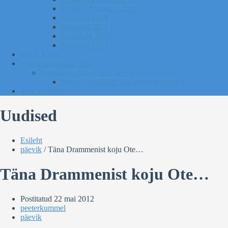
EVIKO Suusarull 2018
Sügisrull 2024
Sügisrull 2023
Suusatalv 2021
Sügisrull 2022
Kurgi Kuuno
Sporditurvalisuse info
Sporditurvalisuse info lapsele
Sporditurvalisuse info lapsevanematele
Tule toetajaks
Uudised
Esileht
päevik
/
Täna Drammenist koju Ote…
Täna Drammenist koju Ote…
Postitatud
22 mai 2012
peeterkummel
päevik