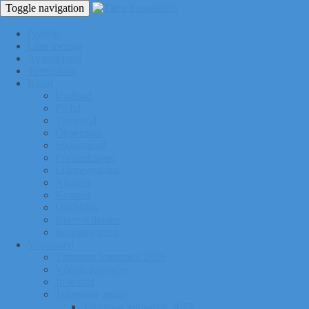
Toggle navigation
Pealeht
Liitu meiega
Avatud tund
Tunniplaan
Klubi
Uudised
Pildid
Treenerid
Õppemaks
Sporditipud
Endised tipud
Liikmeavaldus
Ajalugu
Kontakt
Ost/Müük
Riiete tellimine
Iseseisev trenn
Võistlused
Tartumaa Suusatalv 2026
Võistluskalender
Juhendid
Tulemuste arhiiv
Tartumaa Suusatalv 2025