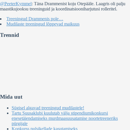
@PeeterKymmel
: Täna Drammenist koju Otepääle. Laagris oli palju
maastikujooksu treeninguid ja koordinatsiooniharjutusi rolleritel.
Treeningud Drammenis pole…
Mudilaste treeningud lõppevad maikuus
Trennid
Mida uut
Sügisel algavad treeningud mudilastele!
Tartu Suusaklubi kuulutab välja stipendiumikonkursi
enesetäiendamiseks murdmaasuusatamise noortetreeneriks
pürgijale
Konkurss pulsikellade kasutamiseks