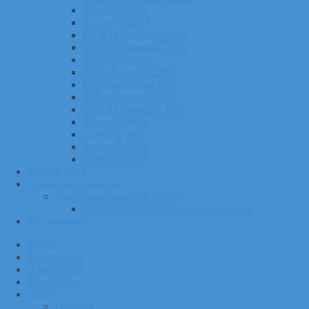
Sügisrull 2025
Suusatalv 2024
EVIKO Suusarull 2020
EVIKO Suusarull 2019
Eviko Suusarull
Eviko Suusarull 2015
Eviko Suusarull 2016
Eviko Suusarull 2017
EVIKO Suusarull 2018
Sügisrull 2024
Sügisrull 2023
Suusatalv 2021
Sügisrull 2022
Kurgi Kuuno
Sporditurvalisuse info
Sporditurvalisuse info lapsele
Sporditurvalisuse info lapsevanematele
Tule toetajaks
Pealeht
Liitu meiega
Avatud tund
Tunniplaan
Klubi
Uudised