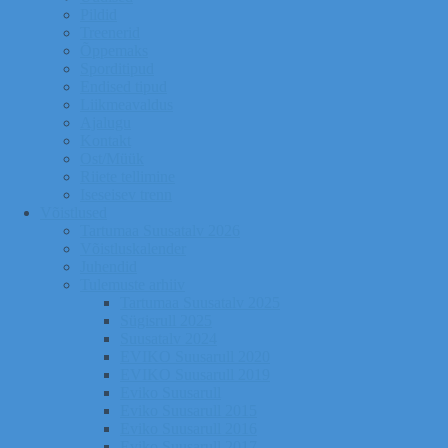
Pildid
Treenerid
Õppemaks
Sporditipud
Endised tipud
Liikmeavaldus
Ajalugu
Kontakt
Ost/Müük
Riiete tellimine
Iseseisev trenn
Võistlused
Tartumaa Suusatalv 2026
Võistluskalender
Juhendid
Tulemuste arhiiv
Tartumaa Suusatalv 2025
Sügisrull 2025
Suusatalv 2024
EVIKO Suusarull 2020
EVIKO Suusarull 2019
Eviko Suusarull
Eviko Suusarull 2015
Eviko Suusarull 2016
Eviko Suusarull 2017