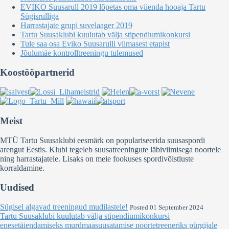
EVIKO Suusarull 2019 lõpetas oma viienda hooaja Tartu
Sügisrulliga
Harrastajate grupi suvelaager 2019
Tartu Suusaklubi kuulutab välja stipendiumikonkursi
Tule saa osa Eviko Suusarulli viimasest etapist
Jõulumäe kontrolltreeningu tulemused
Koostööpartnerid
Meist
MTÜ Tartu Suusaklubi eesmärk on populariseerida suusaspordi
arengut Eestis. Klubi tegeleb suusatreeningute läbiviimisega noortele
ning harrastajatele. Lisaks on meie fookuses spordivõistluste
korraldamine.
Uudised
Sügisel algavad treeningud mudilastele!
Posted 01 September 2024
Tartu Suusaklubi kuulutab välja stipendiumikonkursi
enesetäiendamiseks murdmaasuusatamise noortetreeneriks pürgijale