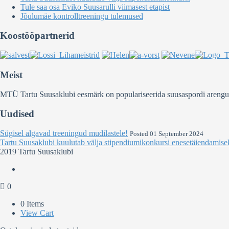
Tule saa osa Eviko Suusarulli viimasest etapist
Jõulumäe kontrolltreeningu tulemused
Koostööpartnerid
Meist
MTÜ Tartu Suusaklubi eesmärk on populariseerida suusaspordi arengut Ee
Uudised
Sügisel algavad treeningud mudilastele!
Posted 01 September 2024
Tartu Suusaklubi kuulutab välja stipendiumikonkursi enesetäiendamise
2019 Tartu Suusaklubi
0
0 Items
View Cart