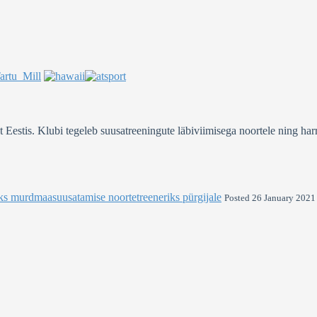
stis. Klubi tegeleb suusatreeningute läbiviimisega noortele ning harra
ks murdmaasuusatamise noortetreeneriks pürgijale
Posted 26 January 2021