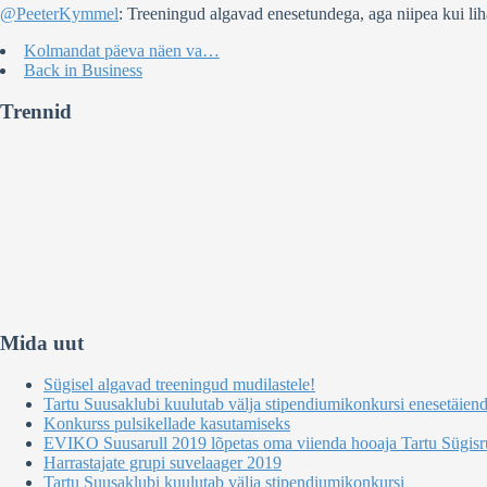
@PeeterKymmel
: Treeningud algavad enesetundega, aga niipea kui li
Kolmandat päeva näen va…
Back in Business
Trennid
Mida uut
Sügisel algavad treeningud mudilastele!
Tartu Suusaklubi kuulutab välja stipendiumikonkursi enesetäien
Konkurss pulsikellade kasutamiseks
EVIKO Suusarull 2019 lõpetas oma viienda hooaja Tartu Sügisru
Harrastajate grupi suvelaager 2019
Tartu Suusaklubi kuulutab välja stipendiumikonkursi