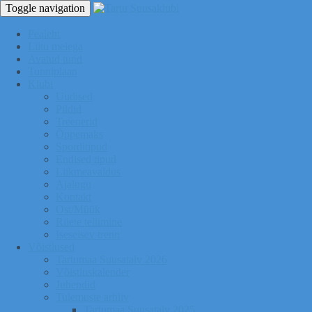
Toggle navigation
Pealeht
Liitu meiega
Avatud tund
Tunniplaan
Klubi
Uudised
Pildid
Treenerid
Õppemaks
Sporditipud
Endised tipud
Liikmeavaldus
Ajalugu
Kontakt
Ost/Müük
Riiete tellimine
Iseseisev trenn
Võistlused
Tartumaa Suusatalv 2026
Võistluskalender
Juhendid
Tulemuste arhiiv
Tartumaa Suusatalv 2025