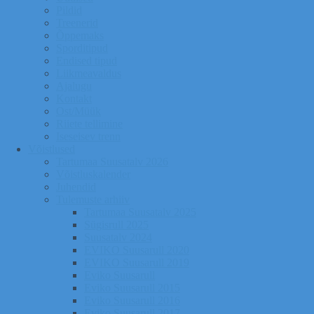
Pildid
Treenerid
Õppemaks
Sporditipud
Endised tipud
Liikmeavaldus
Ajalugu
Kontakt
Ost/Müük
Riiete tellimine
Iseseisev trenn
Võistlused
Tartumaa Suusatalv 2026
Võistluskalender
Juhendid
Tulemuste arhiiv
Tartumaa Suusatalv 2025
Sügisrull 2025
Suusatalv 2024
EVIKO Suusarull 2020
EVIKO Suusarull 2019
Eviko Suusarull
Eviko Suusarull 2015
Eviko Suusarull 2016
Eviko Suusarull 2017