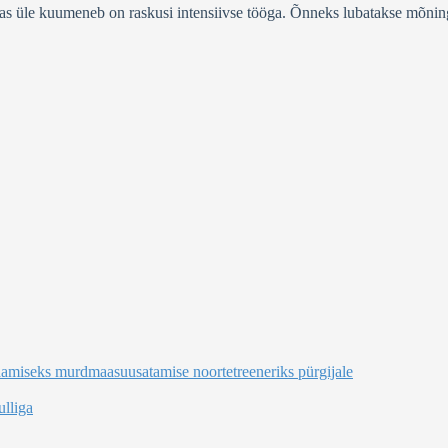
has üle kuumeneb on raskusi intensiivse tööga. Õnneks lubatakse mõnin
damiseks murdmaasuusatamise noortetreeneriks pürgijale
lliga