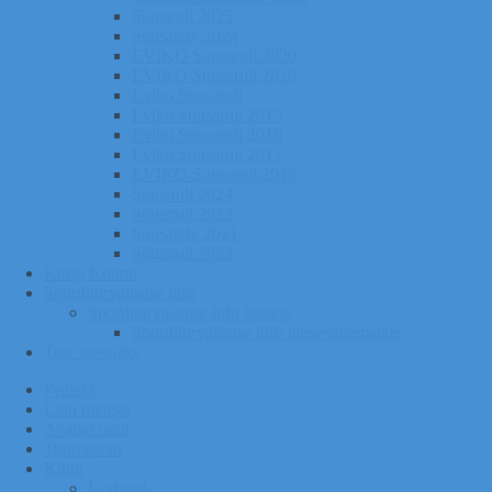
Sügisrull 2025
Suusatalv 2024
EVIKO Suusarull 2020
EVIKO Suusarull 2019
Eviko Suusarull
Eviko Suusarull 2015
Eviko Suusarull 2016
Eviko Suusarull 2017
EVIKO Suusarull 2018
Sügisrull 2024
Sügisrull 2023
Suusatalv 2021
Sügisrull 2022
Kurgi Kuuno
Sporditurvalisuse info
Sporditurvalisuse info lapsele
Sporditurvalisuse info lapsevanematele
Tule toetajaks
Pealeht
Liitu meiega
Avatud tund
Tunniplaan
Klubi
Uudised