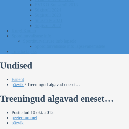
EVIKO Suusarull 2018
Sügisrull 2024
Sügisrull 2023
Suusatalv 2021
Sügisrull 2022
Kurgi Kuuno
Sporditurvalisuse info
Sporditurvalisuse info lapsele
Sporditurvalisuse info lapsevanematele
Tule toetajaks
Uudised
Esileht
päevik
/
Treeningud algavad eneset…
Treeningud algavad eneset…
Postitatud
10 okt. 2012
peeterkummel
päevik