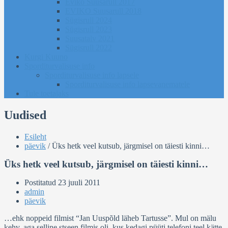
Eviko Suusarull 2017
EVIKO Suusarull 2018
Sügisrull 2024
Sügisrull 2023
Suusatalv 2021
Sügisrull 2022
Kurgi Kuuno
Sporditurvalisuse info
Sporditurvalisuse info lapsele
Sporditurvalisuse info lapsevanematele
Tule toetajaks
Uudised
Esileht
päevik
/
Üks hetk veel kutsub, järgmisel on täiesti kinni…
Üks hetk veel kutsub, järgmisel on täiesti kinni…
Postitatud
23 juuli 2011
admin
päevik
…ehk noppeid filmist “Jan Uuspõld läheb Tartusse”. Mul on mälu
kehv, aga selline stseen filmis oli, kus kedagi püüti telefoni teel kätte