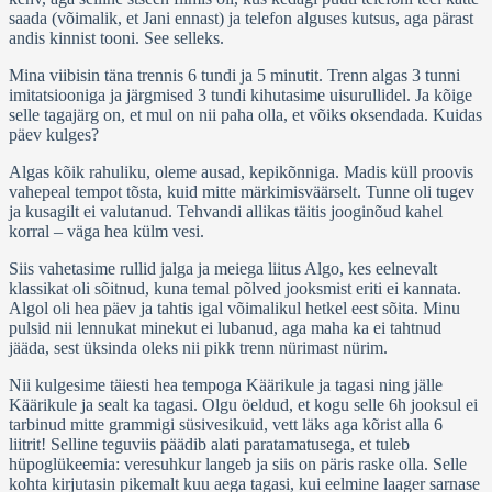
saada (võimalik, et Jani ennast) ja telefon alguses kutsus, aga pärast
andis kinnist tooni. See selleks.
Mina viibisin täna trennis 6 tundi ja 5 minutit. Trenn algas 3 tunni
imitatsiooniga ja järgmised 3 tundi kihutasime uisurullidel. Ja kõige
selle tagajärg on, et mul on nii paha olla, et võiks oksendada. Kuidas
päev kulges?
Algas kõik rahuliku, oleme ausad, kepikõnniga. Madis küll proovis
vahepeal tempot tõsta, kuid mitte märkimisväärselt. Tunne oli tugev
ja kusagilt ei valutanud. Tehvandi allikas täitis jooginõud kahel
korral – väga hea külm vesi.
Siis vahetasime rullid jalga ja meiega liitus Algo, kes eelnevalt
klassikat oli sõitnud, kuna temal põlved jooksmist eriti ei kannata.
Algol oli hea päev ja tahtis igal võimalikul hetkel eest sõita. Minu
pulsid nii lennukat minekut ei lubanud, aga maha ka ei tahtnud
jääda, sest üksinda oleks nii pikk trenn nürimast nürim.
Nii kulgesime täiesti hea tempoga Käärikule ja tagasi ning jälle
Käärikule ja sealt ka tagasi. Olgu öeldud, et kogu selle 6h jooksul ei
tarbinud mitte grammigi süsivesikuid, vett läks aga kõrist alla 6
liitrit! Selline teguviis päädib alati paratamatusega, et tuleb
hüpoglükeemia: veresuhkur langeb ja siis on päris raske olla. Selle
kohta kirjutasin pikemalt kuu aega tagasi, kui eelmine laager sarnase