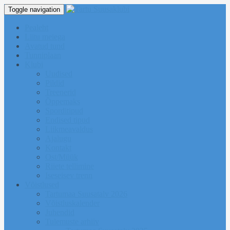
Toggle navigation
Pealeht
Liitu meiega
Avatud tund
Tunniplaan
Klubi
Uudised
Pildid
Treenerid
Õppemaks
Sporditipud
Endised tipud
Liikmeavaldus
Ajalugu
Kontakt
Ost/Müük
Riiete tellimine
Iseseisev trenn
Võistlused
Tartumaa Suusatalv 2026
Võistluskalender
Juhendid
Tulemuste arhiiv