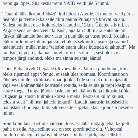
trenniga lõpes. Siis kestis trenn VAID veidi üle 5 tunni.
Täna oli täis tiksunud 5h45′, kui ütlesin Algole, et mul on veel päris
hea olla ja teeme ikka selle 4km pauna Pühajärve kõrval ka ära.
Sellest punktist otse koju oleks jäänud ca’ 2km. Ütleme siis nii, et
Algole seda öeldes veel “kutsus”, aga kui 500m ära sõitsime tuli
järsku nähtamatu haamer vastu ja pani täiega vastu pead. Kolakas,
ehk murdumine tuli nii järsku, et oleks sekundi täpsusega saanud
määratleda, millal minu “telefon enam üldse kutsuda ei tahtnud”. Ma
tundsin, et pean jätkama suurel kiirusel sõitmist, sest oleks ma
tempos järgi andnud, oleks ma sinna seisma jäänud.
Tõus Pühajärvelt Otepääle oli vaevaline. Palju ei puudunud, kui
oleks ripsmed appi võtnud, et sealt üles roomata. Koordinatsioon
lähenes nullile ja külmavärinad jooksid üle selja. Kortermajas oli
vaja veel kolmandale korrusele ronida, seda seinte ja trepi käsipuu
suure toega. Tuppa jõudes laskusin neljakäpukile ja liikusin kööki.
Oigasin ja istusin külmiku kõrvale maha. Paotasin külmiku ust,
leidsin sealt “nii hea, jaheda jogurti”. Laualt haarasin küpsiseid ja
maiustasin hoolega, kuni silmavaade sirgeks läks ja jõudsin pesema
minna.
Sõin kõhu täis ja istun siiamaani toas. Ei taha midagi teha, kergelt
paha on olla. Aga selline see on see spordimehe elu. Vahepeal
tundub endalegi, et päris lihtne see sportlase põli, aga sellistel