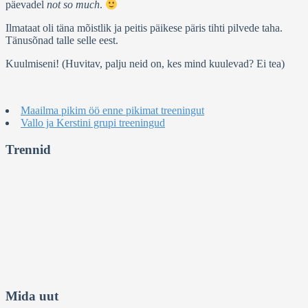
päevadel
not so much
.
Ilmataat oli täna mõistlik ja peitis päikese päris tihti pilvede taha.
Tänusõnad talle selle eest.
Kuulmiseni! (Huvitav, palju neid on, kes mind kuulevad? Ei tea)
Maailma pikim öö enne pikimat treeningut
Vallo ja Kerstini grupi treeningud
Trennid
Mida uut