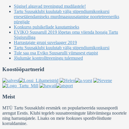
Sügisel algavad treeningud mudilastele!
Tartu Suusaklubi kuulutab välja stipendiumikonkursi
enesetäiendamiseks murdmaasuusatamise noortetreeneriks
pürgijale
Konkurss pulsikellade kasutamiseks
EVIKO Suusarull 2019 lõpetas oma viienda hooaja Tartu
Sügisrulliga
Harrastajate grupi suvelaager 2019
Tartu Suusaklubi kuulutab välja stipendiumikonkursi
Tule saa osa Eviko Suusarulli viimasest etapist
Jõulumäe kontrolltreeningu tulemused
Koostööpartnerid
Meist
MTÜ Tartu Suusaklubi eesmärk on populariseerida suusaspordi
arengut Eestis. Klubi tegeleb suusatreeningute läbiviimisega noortele
ning harrastajatele. Lisaks on meie fookuses spordivõistluste
korraldamine.