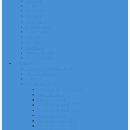
Uudised
Pildid
Treenerid
Õppemaks
Sporditipud
Endised tipud
Liikmeavaldus
Ajalugu
Kontakt
Ost/Müük
Riiete tellimine
Iseseisev trenn
Võistlused
Tartumaa Suusatalv 2026
Võistluskalender
Juhendid
Tulemuste arhiiv
Tartumaa Suusatalv 2025
Sügisrull 2025
Suusatalv 2024
EVIKO Suusarull 2020
EVIKO Suusarull 2019
Eviko Suusarull
Eviko Suusarull 2015
Eviko Suusarull 2016