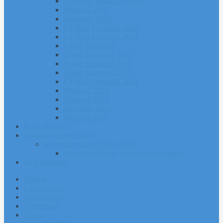
Tartumaa Suusatalv 2025
Sügisrull 2025
Suusatalv 2024
EVIKO Suusarull 2020
EVIKO Suusarull 2019
Eviko Suusarull
Eviko Suusarull 2015
Eviko Suusarull 2016
Eviko Suusarull 2017
EVIKO Suusarull 2018
Sügisrull 2024
Sügisrull 2023
Suusatalv 2021
Sügisrull 2022
Kurgi Kuuno
Sporditurvalisuse info
Sporditurvalisuse info lapsele
Sporditurvalisuse info lapsevanematele
Tule toetajaks
Pealeht
Liitu meiega
Avatud tund
Tunniplaan
Klubi