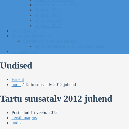
EVIKO Suusarull 2018
Sügisrull 2024
Sügisrull 2023
Suusatalv 2021
Sügisrull 2022
Kurgi Kuuno
Sporditurvalisuse info
Sporditurvalisuse info lapsele
Sporditurvalisuse info lapsevanematele
Tule toetajaks
Uudised
Esileht
uudis
/
Tartu suusatalv 2012 juhend
Tartu suusatalv 2012 juhend
Postitatud
15 veebr. 2012
kerstinmargus
uudis