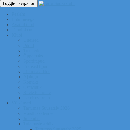
Toggle navigation
Pealeht
Liitu meiega
Avatud tund
Tunniplaan
Klubi
Uudised
Pildid
Treenerid
Õppemaks
Sporditipud
Endised tipud
Liikmeavaldus
Ajalugu
Kontakt
Ost/Müük
Riiete tellimine
Iseseisev trenn
Võistlused
Tartumaa Suusatalv 2026
Võistluskalender
Juhendid
Tulemuste arhiiv
Tartumaa Suusatalv 2025