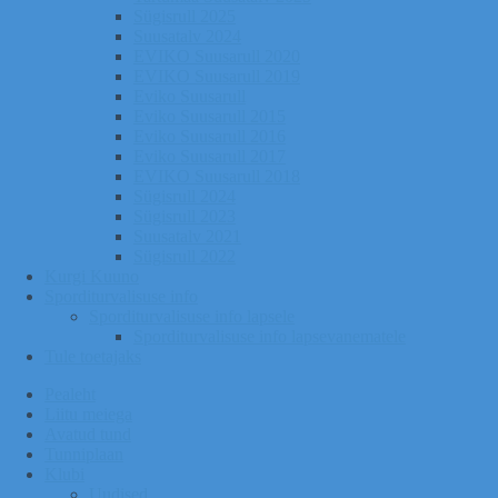
Sügisrull 2025
Suusatalv 2024
EVIKO Suusarull 2020
EVIKO Suusarull 2019
Eviko Suusarull
Eviko Suusarull 2015
Eviko Suusarull 2016
Eviko Suusarull 2017
EVIKO Suusarull 2018
Sügisrull 2024
Sügisrull 2023
Suusatalv 2021
Sügisrull 2022
Kurgi Kuuno
Sporditurvalisuse info
Sporditurvalisuse info lapsele
Sporditurvalisuse info lapsevanematele
Tule toetajaks
Pealeht
Liitu meiega
Avatud tund
Tunniplaan
Klubi
Uudised