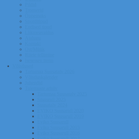
Pildid
Treenerid
Õppemaks
Sporditipud
Endised tipud
Liikmeavaldus
Ajalugu
Kontakt
Ost/Müük
Riiete tellimine
Iseseisev trenn
Võistlused
Tartumaa Suusatalv 2026
Võistluskalender
Juhendid
Tulemuste arhiiv
Tartumaa Suusatalv 2025
Sügisrull 2025
Suusatalv 2024
EVIKO Suusarull 2020
EVIKO Suusarull 2019
Eviko Suusarull
Eviko Suusarull 2015
Eviko Suusarull 2016
Eviko Suusarull 2017