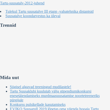
Tartu-suusatalv-2012-juhend
Tulekul Tartu suusatalve III etapp -vabatehnika distantsid
Suusatalve koondarvestus ka üleval
Trennid
Mida uut
Sügisel algavad treeningud mudilastele!
Tartu Suusaklubi kuulutab välja stipendiumikonkursi
enesetäiendamiseks murdmaasuusatamise noortetreeneriks
pürgijale
Konkurss pulsikellade kasutamiseks
EVIKO Suusarull 2019 lõpetas oma viienda hooaja Tartu