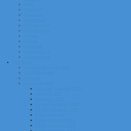
Pildid
Treenerid
Õppemaks
Sporditipud
Endised tipud
Liikmeavaldus
Ajalugu
Kontakt
Ost/Müük
Riiete tellimine
Iseseisev trenn
Võistlused
Tartumaa Suusatalv 2026
Võistluskalender
Juhendid
Tulemuste arhiiv
Tartumaa Suusatalv 2025
Sügisrull 2025
Suusatalv 2024
EVIKO Suusarull 2020
EVIKO Suusarull 2019
Eviko Suusarull
Eviko Suusarull 2015
Eviko Suusarull 2016
Eviko Suusarull 2017