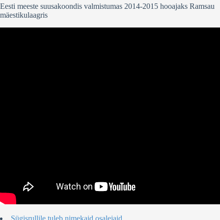
Eesti meeste suusakoondis valmistumas 2014-2015 hooajaks Ramsau
mäestikulaagris
Sügisrullile tuleb nimekaid osalejaid