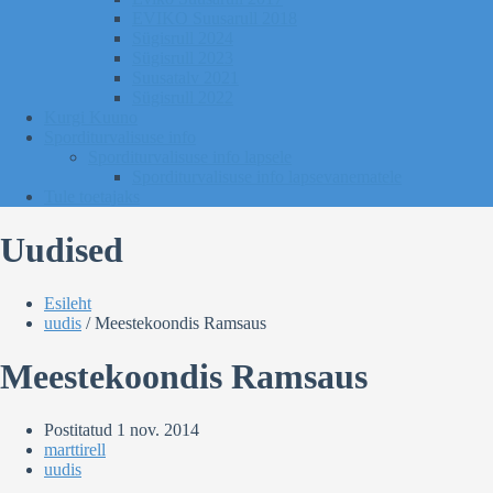
EVIKO Suusarull 2018
Sügisrull 2024
Sügisrull 2023
Suusatalv 2021
Sügisrull 2022
Kurgi Kuuno
Sporditurvalisuse info
Sporditurvalisuse info lapsele
Sporditurvalisuse info lapsevanematele
Tule toetajaks
Uudised
Esileht
uudis
/
Meestekoondis Ramsaus
Meestekoondis Ramsaus
Postitatud
1 nov. 2014
marttirell
uudis