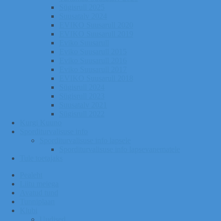
Sügisrull 2025
Suusatalv 2024
EVIKO Suusarull 2020
EVIKO Suusarull 2019
Eviko Suusarull
Eviko Suusarull 2015
Eviko Suusarull 2016
Eviko Suusarull 2017
EVIKO Suusarull 2018
Sügisrull 2024
Sügisrull 2023
Suusatalv 2021
Sügisrull 2022
Kurgi Kuuno
Sporditurvalisuse info
Sporditurvalisuse info lapsele
Sporditurvalisuse info lapsevanematele
Tule toetajaks
Pealeht
Liitu meiega
Avatud tund
Tunniplaan
Klubi
Uudised