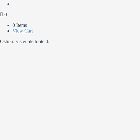
0
0 Items
View Cart
Ostukorvis ei ole tooteid.