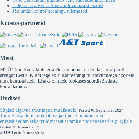
Tule saa osa Eviko Suusarulli viimasest etapist
Jõulumäe kontrolltreeningu tulemused
Koostööpartnerid
Meist
MTÜ Tartu Suusaklubi eesmärk on populariseerida suusaspordi
arengut Eestis. Klubi tegeleb suusatreeningute läbiviimisega noortele
ning harrastajatele. Lisaks on meie fookuses spordivõistluste
korraldamine.
Uudised
Sügisel algavad treeningud mudilastele!
Posted 01 September 2024
Tartu Suusaklubi kuulutab välja stipendiumikonkursi
enesetäiendamiseks murdmaasuusatamise noortetreeneriks pürgijale
Posted 26 January 2021
2019 Tartu Suusaklubi