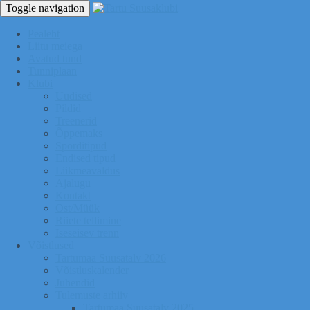
Toggle navigation
Pealeht
Liitu meiega
Avatud tund
Tunniplaan
Klubi
Uudised
Pildid
Treenerid
Õppemaks
Sporditipud
Endised tipud
Liikmeavaldus
Ajalugu
Kontakt
Ost/Müük
Riiete tellimine
Iseseisev trenn
Võistlused
Tartumaa Suusatalv 2026
Võistluskalender
Juhendid
Tulemuste arhiiv
Tartumaa Suusatalv 2025