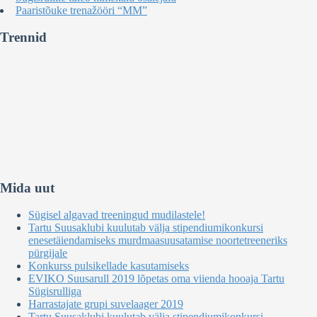
Paaristõuke trenažööri “MM”
Trennid
Mida uut
Sügisel algavad treeningud mudilastele!
Tartu Suusaklubi kuulutab välja stipendiumikonkursi
enesetäiendamiseks murdmaasuusatamise noortetreeneriks
pürgijale
Konkurss pulsikellade kasutamiseks
EVIKO Suusarull 2019 lõpetas oma viienda hooaja Tartu
Sügisrulliga
Harrastajate grupi suvelaager 2019
Tartu Suusaklubi kuulutab välja stipendiumikonkursi