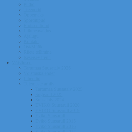
Pildid
Treenerid
Õppemaks
Sporditipud
Endised tipud
Liikmeavaldus
Ajalugu
Kontakt
Ost/Müük
Riiete tellimine
Iseseisev trenn
Võistlused
Tartumaa Suusatalv 2026
Võistluskalender
Juhendid
Tulemuste arhiiv
Tartumaa Suusatalv 2025
Sügisrull 2025
Suusatalv 2024
EVIKO Suusarull 2020
EVIKO Suusarull 2019
Eviko Suusarull
Eviko Suusarull 2015
Eviko Suusarull 2016
Eviko Suusarull 2017