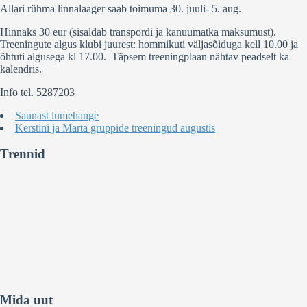
Allari rühma linnalaager saab toimuma 30. juuli- 5. aug.
Hinnaks 30 eur (sisaldab transpordi ja kanuumatka maksumust).
Treeningute algus klubi juurest: hommikuti väljasõiduga kell 10.00 ja
õhtuti algusega kl 17.00. Täpsem treeningplaan nähtav peadselt ka
kalendris.
Info tel. 5287203
Saunast lumehange
Kerstini ja Marta gruppide treeningud augustis
Trennid
Mida uut