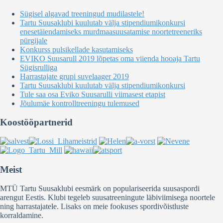
Sügisel algavad treeningud mudilastele!
Tartu Suusaklubi kuulutab välja stipendiumikonkursi
enesetäiendamiseks murdmaasuusatamise noortetreeneriks
pürgijale
Konkurss pulsikellade kasutamiseks
EVIKO Suusarull 2019 lõpetas oma viienda hooaja Tartu
Sügisrulliga
Harrastajate grupi suvelaager 2019
Tartu Suusaklubi kuulutab välja stipendiumikonkursi
Tule saa osa Eviko Suusarulli viimasest etapist
Jõulumäe kontrolltreeningu tulemused
Koostööpartnerid
Meist
MTÜ Tartu Suusaklubi eesmärk on populariseerida suusaspordi
arengut Eestis. Klubi tegeleb suusatreeningute läbiviimisega noortele
ning harrastajatele. Lisaks on meie fookuses spordivõistluste
korraldamine.