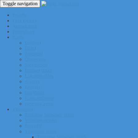
Toggle navigation
Pealeht
Liitu meiega
Avatud tund
Tunniplaan
Klubi
Uudised
Pildid
Treenerid
Õppemaks
Sporditipud
Endised tipud
Liikmeavaldus
Ajalugu
Kontakt
Ost/Müük
Riiete tellimine
Iseseisev trenn
Võistlused
Tartumaa Suusatalv 2026
Võistluskalender
Juhendid
Tulemuste arhiiv
Tartumaa Suusatalv 2025