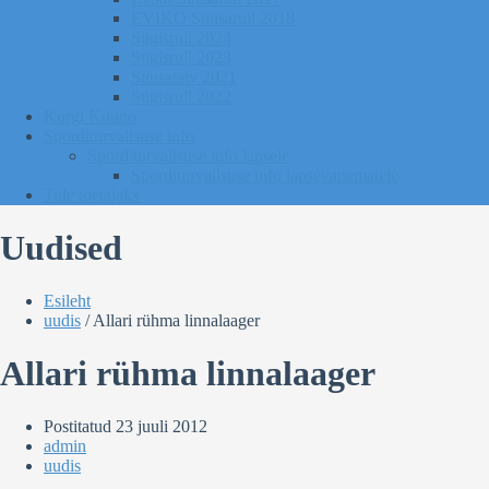
EVIKO Suusarull 2018
Sügisrull 2024
Sügisrull 2023
Suusatalv 2021
Sügisrull 2022
Kurgi Kuuno
Sporditurvalisuse info
Sporditurvalisuse info lapsele
Sporditurvalisuse info lapsevanematele
Tule toetajaks
Uudised
Esileht
uudis
/
Allari rühma linnalaager
Allari rühma linnalaager
Postitatud
23 juuli 2012
admin
uudis