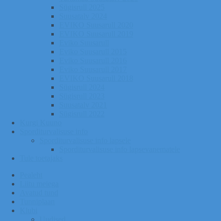
Sügisrull 2025
Suusatalv 2024
EVIKO Suusarull 2020
EVIKO Suusarull 2019
Eviko Suusarull
Eviko Suusarull 2015
Eviko Suusarull 2016
Eviko Suusarull 2017
EVIKO Suusarull 2018
Sügisrull 2024
Sügisrull 2023
Suusatalv 2021
Sügisrull 2022
Kurgi Kuuno
Sporditurvalisuse info
Sporditurvalisuse info lapsele
Sporditurvalisuse info lapsevanematele
Tule toetajaks
Pealeht
Liitu meiega
Avatud tund
Tunniplaan
Klubi
Uudised