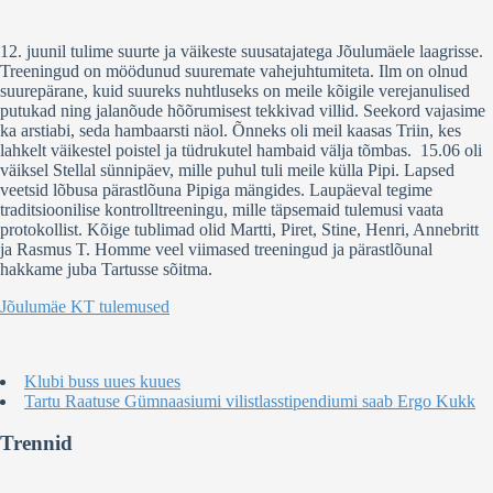
12. juunil tulime suurte ja väikeste suusatajatega Jõulumäele laagrisse.
Treeningud on möödunud suuremate vahejuhtumiteta. Ilm on olnud
suurepärane, kuid suureks nuhtluseks on meile kõigile verejanulised
putukad ning jalanõude hõõrumisest tekkivad villid. Seekord vajasime
ka arstiabi, seda hambaarsti näol. Õnneks oli meil kaasas Triin, kes
lahkelt väikestel poistel ja tüdrukutel hambaid välja tõmbas. 15.06 oli
väiksel Stellal sünnipäev, mille puhul tuli meile külla Pipi. Lapsed
veetsid lõbusa pärastlõuna Pipiga mängides. Laupäeval tegime
traditsioonilise kontrolltreeningu, mille täpsemaid tulemusi vaata
protokollist. Kõige tublimad olid Martti, Piret, Stine, Henri, Annebritt
ja Rasmus T. Homme veel viimased treeningud ja pärastlõunal
hakkame juba Tartusse sõitma.
Jõulumäe KT tulemused
Klubi buss uues kuues
Tartu Raatuse Gümnaasiumi vilistlasstipendiumi saab Ergo Kukk
Trennid