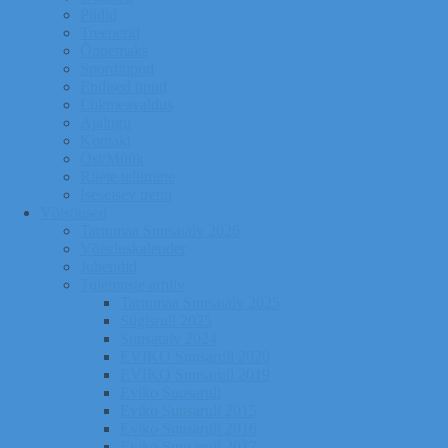
Pildid
Treenerid
Õppemaks
Sporditipud
Endised tipud
Liikmeavaldus
Ajalugu
Kontakt
Ost/Müük
Riiete tellimine
Iseseisev trenn
Võistlused
Tartumaa Suusatalv 2026
Võistluskalender
Juhendid
Tulemuste arhiiv
Tartumaa Suusatalv 2025
Sügisrull 2025
Suusatalv 2024
EVIKO Suusarull 2020
EVIKO Suusarull 2019
Eviko Suusarull
Eviko Suusarull 2015
Eviko Suusarull 2016
Eviko Suusarull 2017