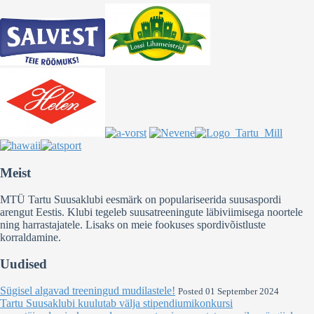
Meist
MTÜ Tartu Suusaklubi eesmärk on populariseerida suusaspordi
arengut Eestis. Klubi tegeleb suusatreeningute läbiviimisega noortele
ning harrastajatele. Lisaks on meie fookuses spordivõistluste
korraldamine.
Uudised
Sügisel algavad treeningud mudilastele!
Posted 01 September 2024
Tartu Suusaklubi kuulutab välja stipendiumikonkursi