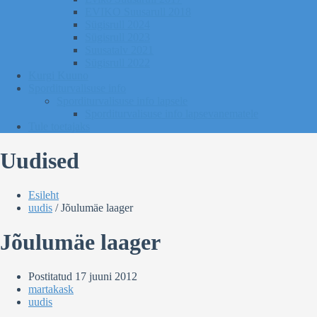
EVIKO Suusarull 2018
Sügisrull 2024
Sügisrull 2023
Suusatalv 2021
Sügisrull 2022
Kurgi Kuuno
Sporditurvalisuse info
Sporditurvalisuse info lapsele
Sporditurvalisuse info lapsevanematele
Tule toetajaks
Uudised
Esileht
uudis
/
Jõulumäe laager
Jõulumäe laager
Postitatud
17 juuni 2012
martakask
uudis