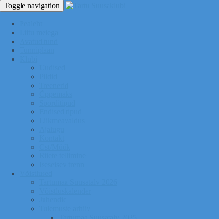
Toggle navigation
Pealeht
Liitu meiega
Avatud tund
Tunniplaan
Klubi
Uudised
Pildid
Treenerid
Õppemaks
Sporditipud
Endised tipud
Liikmeavaldus
Ajalugu
Kontakt
Ost/Müük
Riiete tellimine
Iseseisev trenn
Võistlused
Tartumaa Suusatalv 2026
Võistluskalender
Juhendid
Tulemuste arhiiv
Tartumaa Suusatalv 2025