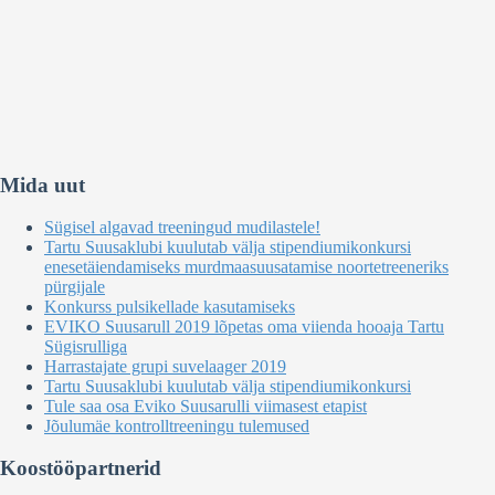
Mida uut
Sügisel algavad treeningud mudilastele!
Tartu Suusaklubi kuulutab välja stipendiumikonkursi
enesetäiendamiseks murdmaasuusatamise noortetreeneriks
pürgijale
Konkurss pulsikellade kasutamiseks
EVIKO Suusarull 2019 lõpetas oma viienda hooaja Tartu
Sügisrulliga
Harrastajate grupi suvelaager 2019
Tartu Suusaklubi kuulutab välja stipendiumikonkursi
Tule saa osa Eviko Suusarulli viimasest etapist
Jõulumäe kontrolltreeningu tulemused
Koostööpartnerid