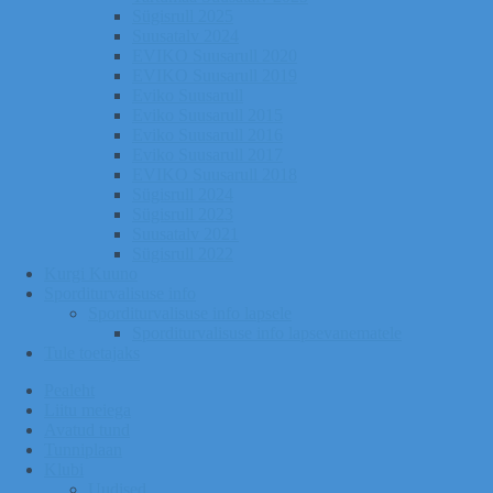
Sügisrull 2025
Suusatalv 2024
EVIKO Suusarull 2020
EVIKO Suusarull 2019
Eviko Suusarull
Eviko Suusarull 2015
Eviko Suusarull 2016
Eviko Suusarull 2017
EVIKO Suusarull 2018
Sügisrull 2024
Sügisrull 2023
Suusatalv 2021
Sügisrull 2022
Kurgi Kuuno
Sporditurvalisuse info
Sporditurvalisuse info lapsele
Sporditurvalisuse info lapsevanematele
Tule toetajaks
Pealeht
Liitu meiega
Avatud tund
Tunniplaan
Klubi
Uudised