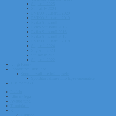
Sügisrull 2025
Suusatalv 2024
EVIKO Suusarull 2020
EVIKO Suusarull 2019
Eviko Suusarull
Eviko Suusarull 2015
Eviko Suusarull 2016
Eviko Suusarull 2017
EVIKO Suusarull 2018
Sügisrull 2024
Sügisrull 2023
Suusatalv 2021
Sügisrull 2022
Kurgi Kuuno
Sporditurvalisuse info
Sporditurvalisuse info lapsele
Sporditurvalisuse info lapsevanematele
Tule toetajaks
Pealeht
Liitu meiega
Avatud tund
Tunniplaan
Klubi
Uudised