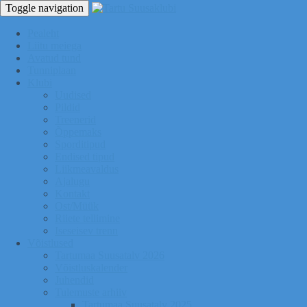
Toggle navigation
Pealeht
Liitu meiega
Avatud tund
Tunniplaan
Klubi
Uudised
Pildid
Treenerid
Õppemaks
Sporditipud
Endised tipud
Liikmeavaldus
Ajalugu
Kontakt
Ost/Müük
Riiete tellimine
Iseseisev trenn
Võistlused
Tartumaa Suusatalv 2026
Võistluskalender
Juhendid
Tulemuste arhiiv
Tartumaa Suusatalv 2025