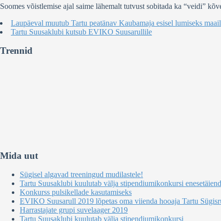
Soomes võistlemise ajal saime lähemalt tutvust sobitada ka “veidi” kõv
Laupäeval muutub Tartu peatänav Kaubamaja esisel lumiseks maailm
Tartu Suusaklubi kutsub EVIKO Suusarullile
Trennid
Mida uut
Sügisel algavad treeningud mudilastele!
Tartu Suusaklubi kuulutab välja stipendiumikonkursi enesetäien
Konkurss pulsikellade kasutamiseks
EVIKO Suusarull 2019 lõpetas oma viienda hooaja Tartu Sügisru
Harrastajate grupi suvelaager 2019
Tartu Suusaklubi kuulutab välja stipendiumikonkursi