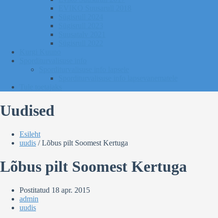
EVIKO Suusarull 2018
Sügisrull 2024
Sügisrull 2023
Suusatalv 2021
Sügisrull 2022
Kurgi Kuuno
Sporditurvalisuse info
Sporditurvalisuse info lapsele
Sporditurvalisuse info lapsevanematele
Tule toetajaks
Uudised
Esileht
uudis
/
Lõbus pilt Soomest Kertuga
Lõbus pilt Soomest Kertuga
Postitatud
18 apr. 2015
admin
uudis