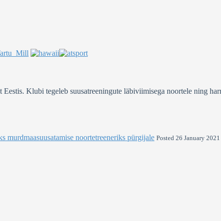
stis. Klubi tegeleb suusatreeningute läbiviimisega noortele ning harra
ks murdmaasuusatamise noortetreeneriks pürgijale
Posted 26 January 2021