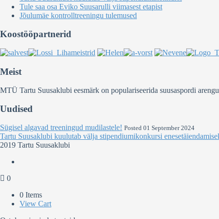
Tule saa osa Eviko Suusarulli viimasest etapist
Jõulumäe kontrolltreeningu tulemused
Koostööpartnerid
Meist
MTÜ Tartu Suusaklubi eesmärk on populariseerida suusaspordi arengut Ee
Uudised
Sügisel algavad treeningud mudilastele!
Posted 01 September 2024
Tartu Suusaklubi kuulutab välja stipendiumikonkursi enesetäiendamise
2019 Tartu Suusaklubi
0
0 Items
View Cart