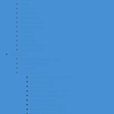
Pildid
Treenerid
Õppemaks
Sporditipud
Endised tipud
Liikmeavaldus
Ajalugu
Kontakt
Ost/Müük
Riiete tellimine
Iseseisev trenn
Võistlused
Tartumaa Suusatalv 2026
Võistluskalender
Juhendid
Tulemuste arhiiv
Tartumaa Suusatalv 2025
Sügisrull 2025
Suusatalv 2024
EVIKO Suusarull 2020
EVIKO Suusarull 2019
Eviko Suusarull
Eviko Suusarull 2015
Eviko Suusarull 2016
Eviko Suusarull 2017