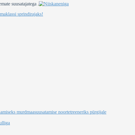
emate suusatajatega .
aklassi sprindirajaks!
damiseks murdmaasuusatamise noortetreeneriks pürgijale
lliga