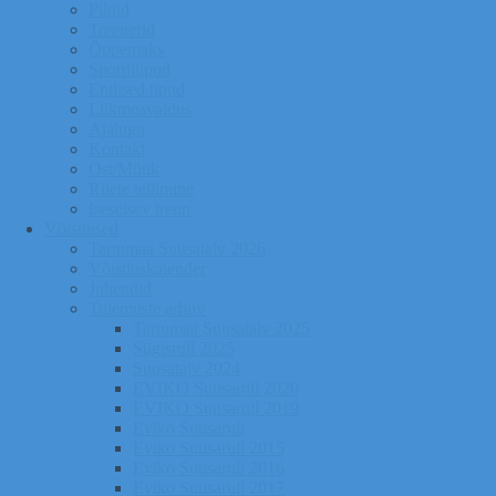
Pildid
Treenerid
Õppemaks
Sporditipud
Endised tipud
Liikmeavaldus
Ajalugu
Kontakt
Ost/Müük
Riiete tellimine
Iseseisev trenn
Võistlused
Tartumaa Suusatalv 2026
Võistluskalender
Juhendid
Tulemuste arhiiv
Tartumaa Suusatalv 2025
Sügisrull 2025
Suusatalv 2024
EVIKO Suusarull 2020
EVIKO Suusarull 2019
Eviko Suusarull
Eviko Suusarull 2015
Eviko Suusarull 2016
Eviko Suusarull 2017