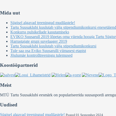
Mida uut
Sügisel algavad treeningud mudilastele!
Tartu Suusaklubi kuulutab välja stipendiumikonkursi enesetäien
Konkurss pulsikellade kasutamiseks
EVIKO Suusarull 2019 lõpetas oma viienda hooaja Tartu Sügisru
Harrastajate grupi suvelaager 2019
Tartu Suusaklubi kuulutab välja stipendiumikonkursi
Tule saa osa Eviko Suusarulli viimasest etapist
Jõulumäe kontrolltreeningu tulemused
Koostööpartnerid
Meist
MTÜ Tartu Suusaklubi eesmärk on populariseerida suusaspordi arengut Ee
Uudised
Sügisel algavad treeningud mudilastele!
Posted 01 September 2024