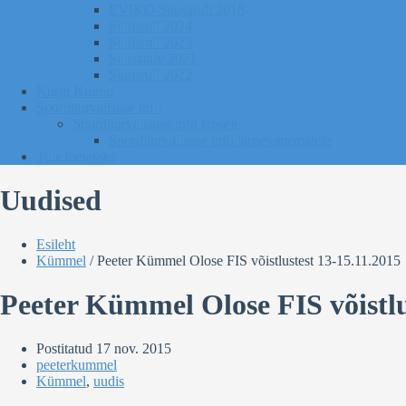
EVIKO Suusarull 2018
Sügisrull 2024
Sügisrull 2023
Suusatalv 2021
Sügisrull 2022
Kurgi Kuuno
Sporditurvalisuse info
Sporditurvalisuse info lapsele
Sporditurvalisuse info lapsevanematele
Tule toetajaks
Uudised
Esileht
Kümmel
/
Peeter Kümmel Olose FIS võistlustest 13-15.11.2015
Peeter Kümmel Olose FIS võistlu
Postitatud
17 nov. 2015
peeterkummel
Kümmel
,
uudis