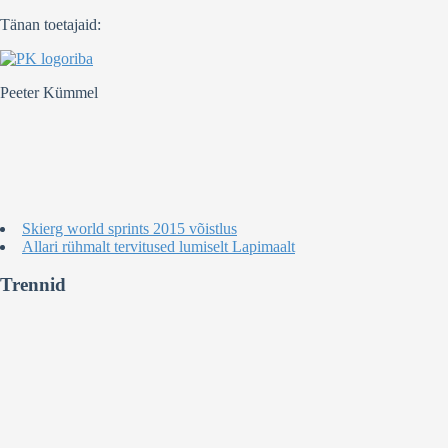
Tänan toetajaid:
Peeter Kümmel
Skierg world sprints 2015 võistlus
Allari rühmalt tervitused lumiselt Lapimaalt
Trennid