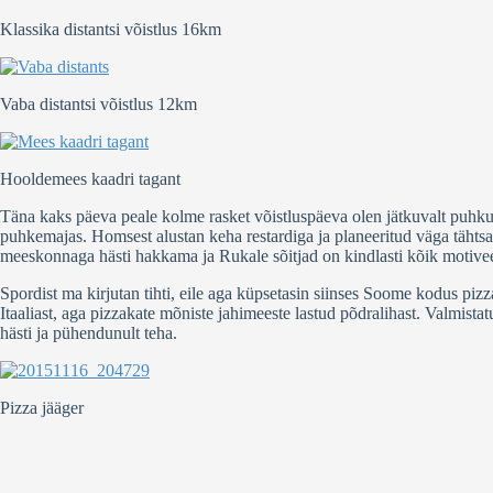
Klassika distantsi võistlus 16km
Vaba distantsi võistlus 12km
Hooldemees kaadri tagant
Täna kaks päeva peale kolme rasket võistluspäeva olen jätkuvalt puhkus
puhkemajas. Homsest alustan keha restardiga ja planeeritud väga tähtsa
meeskonnaga hästi hakkama ja Rukale sõitjad on kindlasti kõik motiv
Spordist ma kirjutan tihti, eile aga küpsetasin siinses Soome kodus piz
Itaaliast, aga pizzakate mõniste jahimeeste lastud põdralihast. Valmista
hästi ja pühendunult teha.
Pizza jääger