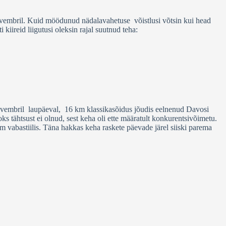
ovembril. Kuid möödunud nädalavahetuse võistlusi võtsin kui head
kiireid liigutusi oleksin rajal suutnud teha:
 novembril laupäeval, 16 km klassikasõidus jõudis eelnenud Davosi
ks tähtsust ei olnud, sest keha oli ette määratult konkurentsivõimetu.
 vabastiilis. Täna hakkas keha raskete päevade järel siiski parema