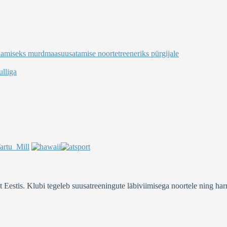
damiseks murdmaasuusatamise noortetreeneriks pürgijale
lliga
stis. Klubi tegeleb suusatreeningute läbiviimisega noortele ning harra