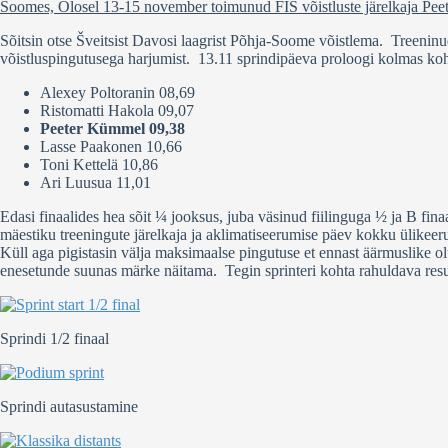
Soomes, Olosel 13-15 november toimunud FIS võistluste järelkaja Pee
Sõitsin otse Šveitsist Davosi laagrist Põhja-Soome võistlema. Treeni
võistluspingutusega harjumist. 13.11 sprindipäeva proloogi kolmas koht j
Alexey Poltoranin 08,69
Ristomatti Hakola 09,07
Peeter Kümmel 09,38
Lasse Paakonen 10,66
Toni Kettelä 10,86
Ari Luusua 11,01
Edasi finaalides hea sõit ¼ jooksus, juba väsinud fiilinguga ½ ja B fi
mäestiku treeningute järelkaja ja aklimatiseerumise päev kokku ülikeerul
Küll aga pigistasin välja maksimaalse pingutuse et ennast äärmuslike o
enesetunde suunas märke näitama. Tegin sprinteri kohta rahuldava res
Sprindi 1/2 finaal
Sprindi autasustamine