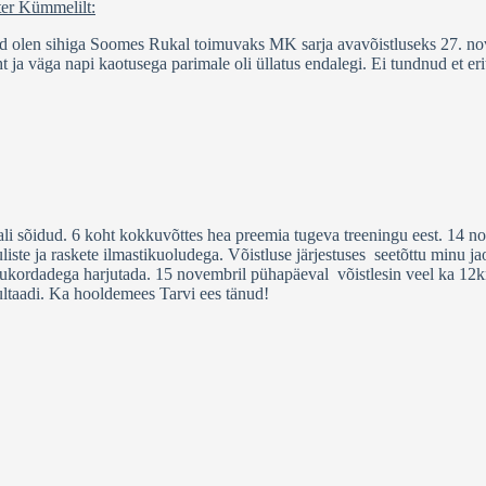
ter Kümmelilt:
nud olen sihiga Soomes Rukal toimuvaks MK sarja avavõistluseks 27. n
a väga napi kaotusega parimale oli üllatus endalegi. Ei tundnud et eriti 
naali sõidud. 6 koht kokkuvõttes hea preemia tugeva treeningu eest. 14
iste ja raskete ilmastikuoludega. Võistluse järjestuses seetõttu minu jao
lukordadega harjutada. 15 novembril pühapäeval võistlesin veel ka 12km
ultaadi. Ka hooldemees Tarvi ees tänud!