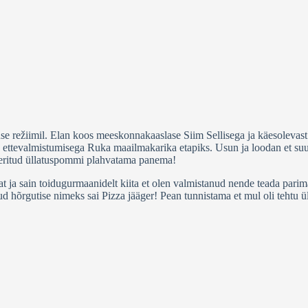
e režiimil. Elan koos meeskonnakaaslase Siim Sellisega ja käesolevast 
 ettevalmistumisega Ruka maailmakarika etapiks. Usun ja loodan et suus
eeritud üllatuspommi plahvatama panema!
zat ja sain toidugurmaanidelt kiita et olen valmistanud nende teada pari
tud hõrgutise nimeks sai Pizza jääger! Pean tunnistama et mul oli tehtu 