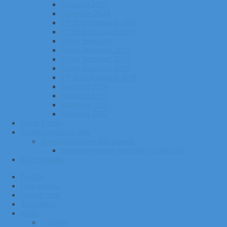
Sügisrull 2025
Suusatalv 2024
EVIKO Suusarull 2020
EVIKO Suusarull 2019
Eviko Suusarull
Eviko Suusarull 2015
Eviko Suusarull 2016
Eviko Suusarull 2017
EVIKO Suusarull 2018
Sügisrull 2024
Sügisrull 2023
Suusatalv 2021
Sügisrull 2022
Kurgi Kuuno
Sporditurvalisuse info
Sporditurvalisuse info lapsele
Sporditurvalisuse info lapsevanematele
Tule toetajaks
Pealeht
Liitu meiega
Avatud tund
Tunniplaan
Klubi
Uudised