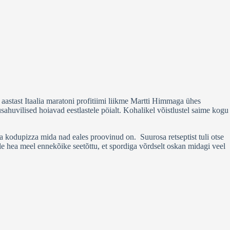
aastast Itaalia maratoni profitiimi liikme Martti Himmaga ühes
ahuvilised hoiavad eestlastele pöialt. Kohalikel võistlustel saime kogu
ma kodupizza mida nad eales proovinud on. Suurosa retseptist tuli otse
üle hea meel ennekõike seetõttu, et spordiga võrdselt oskan midagi veel