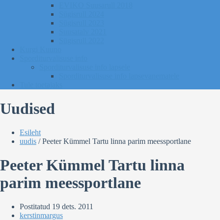
EVIKO Suusarull 2018
Sügisrull 2024
Sügisrull 2023
Suusatalv 2021
Sügisrull 2022
Kurgi Kuuno
Sporditurvalisuse info
Sporditurvalisuse info lapsele
Sporditurvalisuse info lapsevanematele
Tule toetajaks
Uudised
Esileht
uudis
/
Peeter Kümmel Tartu linna parim meessportlane
Peeter Kümmel Tartu linna
parim meessportlane
Postitatud
19 dets. 2011
kerstinmargus