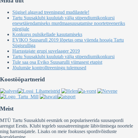
Mida uut
Sügisel algavad treeningud mudilastele!
Tartu Suusaklubi kuulutab välja stipendiumikonkursi
enesetäiendamiseks murdmaasuusatamise noortetreeneriks
pürgijale
Konkurss pulsikellade kasutamiseks
EVIKO Suusarull 2019 lõpetas oma viienda hooaja Tartu
Sügisrulliga
Harrastajate grupi suvelaager 2019
Tartu Suusaklubi kuulutab välja stipendiumikonkursi
Tule saa osa Eviko Suusarulli viimasest etapist
Jõulumäe kontrolltreeningu tulemused
Koostööpartnerid
Meist
MTÜ Tartu Suusaklubi eesmärk on populariseerida suusaspordi
arengut Eestis. Klubi tegeleb suusatreeningute läbiviimisega noortele
ning harrastajatele. Lisaks on meie fookuses spordivõistluste
korraldamine.