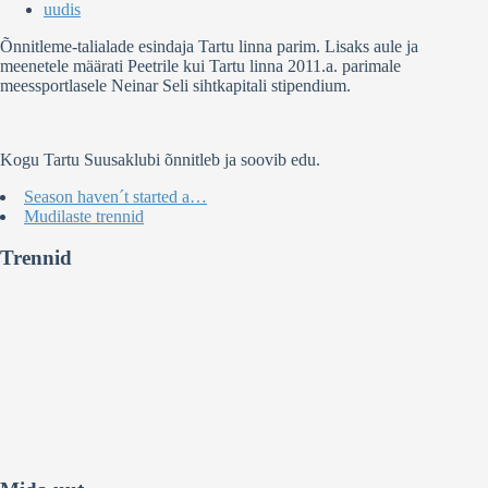
uudis
Õnnitleme-talialade esindaja Tartu linna parim. Lisaks aule ja
meenetele määrati Peetrile kui Tartu linna 2011.a. parimale
meessportlasele Neinar Seli sihtkapitali stipendium.
Kogu Tartu Suusaklubi õnnitleb ja soovib edu.
Season haven´t started a…
Mudilaste trennid
Trennid