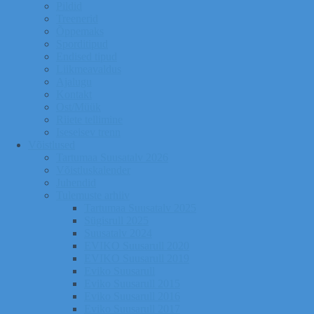
Pildid
Treenerid
Õppemaks
Sporditipud
Endised tipud
Liikmeavaldus
Ajalugu
Kontakt
Ost/Müük
Riiete tellimine
Iseseisev trenn
Võistlused
Tartumaa Suusatalv 2026
Võistluskalender
Juhendid
Tulemuste arhiiv
Tartumaa Suusatalv 2025
Sügisrull 2025
Suusatalv 2024
EVIKO Suusarull 2020
EVIKO Suusarull 2019
Eviko Suusarull
Eviko Suusarull 2015
Eviko Suusarull 2016
Eviko Suusarull 2017