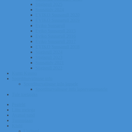
Sügisrull 2025
Suusatalv 2024
EVIKO Suusarull 2020
EVIKO Suusarull 2019
Eviko Suusarull
Eviko Suusarull 2015
Eviko Suusarull 2016
Eviko Suusarull 2017
EVIKO Suusarull 2018
Sügisrull 2024
Sügisrull 2023
Suusatalv 2021
Sügisrull 2022
Kurgi Kuuno
Sporditurvalisuse info
Sporditurvalisuse info lapsele
Sporditurvalisuse info lapsevanematele
Tule toetajaks
Pealeht
Liitu meiega
Avatud tund
Tunniplaan
Klubi
Uudised