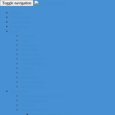
Toggle navigation
Pealeht
Liitu meiega
Avatud tund
Tunniplaan
Klubi
Uudised
Pildid
Treenerid
Õppemaks
Sporditipud
Endised tipud
Liikmeavaldus
Ajalugu
Kontakt
Ost/Müük
Riiete tellimine
Iseseisev trenn
Võistlused
Tartumaa Suusatalv 2026
Võistluskalender
Juhendid
Tulemuste arhiiv
Tartumaa Suusatalv 2025