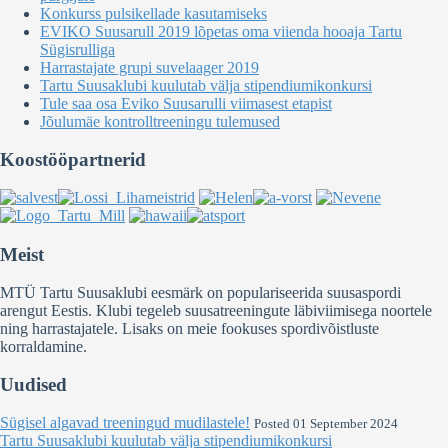
Konkurss pulsikellade kasutamiseks
EVIKO Suusarull 2019 lõpetas oma viienda hooaja Tartu
Sügisrulliga
Harrastajate grupi suvelaager 2019
Tartu Suusaklubi kuulutab välja stipendiumikonkursi
Tule saa osa Eviko Suusarulli viimasest etapist
Jõulumäe kontrolltreeningu tulemused
Koostööpartnerid
Meist
MTÜ Tartu Suusaklubi eesmärk on populariseerida suusaspordi
arengut Eestis. Klubi tegeleb suusatreeningute läbiviimisega noortele
ning harrastajatele. Lisaks on meie fookuses spordivõistluste
korraldamine.
Uudised
Sügisel algavad treeningud mudilastele!
Posted 01 September 2024
Tartu Suusaklubi kuulutab välja stipendiumikonkursi