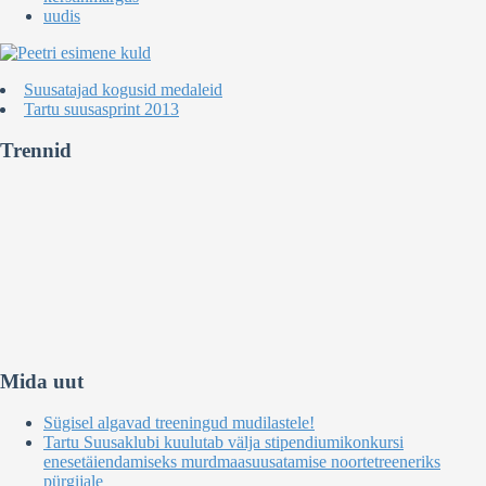
uudis
Suusatajad kogusid medaleid
Tartu suusasprint 2013
Trennid
Mida uut
Sügisel algavad treeningud mudilastele!
Tartu Suusaklubi kuulutab välja stipendiumikonkursi
enesetäiendamiseks murdmaasuusatamise noortetreeneriks
pürgijale