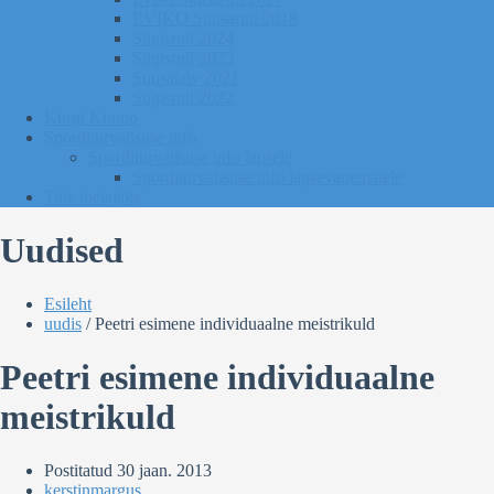
EVIKO Suusarull 2018
Sügisrull 2024
Sügisrull 2023
Suusatalv 2021
Sügisrull 2022
Kurgi Kuuno
Sporditurvalisuse info
Sporditurvalisuse info lapsele
Sporditurvalisuse info lapsevanematele
Tule toetajaks
Uudised
Esileht
uudis
/
Peetri esimene individuaalne meistrikuld
Peetri esimene individuaalne
meistrikuld
Postitatud
30 jaan. 2013
kerstinmargus