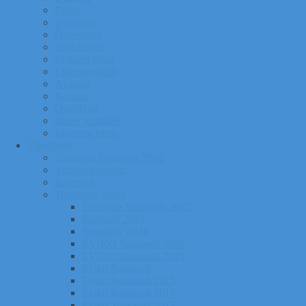
Pildid
Treenerid
Õppemaks
Sporditipud
Endised tipud
Liikmeavaldus
Ajalugu
Kontakt
Ost/Müük
Riiete tellimine
Iseseisev trenn
Võistlused
Tartumaa Suusatalv 2026
Võistluskalender
Juhendid
Tulemuste arhiiv
Tartumaa Suusatalv 2025
Sügisrull 2025
Suusatalv 2024
EVIKO Suusarull 2020
EVIKO Suusarull 2019
Eviko Suusarull
Eviko Suusarull 2015
Eviko Suusarull 2016
Eviko Suusarull 2017