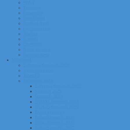
Pildid
Treenerid
Õppemaks
Sporditipud
Endised tipud
Liikmeavaldus
Ajalugu
Kontakt
Ost/Müük
Riiete tellimine
Iseseisev trenn
Võistlused
Tartumaa Suusatalv 2026
Võistluskalender
Juhendid
Tulemuste arhiiv
Tartumaa Suusatalv 2025
Sügisrull 2025
Suusatalv 2024
EVIKO Suusarull 2020
EVIKO Suusarull 2019
Eviko Suusarull
Eviko Suusarull 2015
Eviko Suusarull 2016
Eviko Suusarull 2017