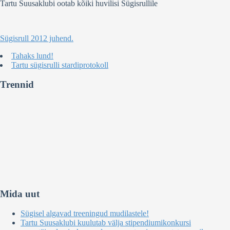
Tartu Suusaklubi ootab kõiki huvilisi Sügisrullile
Sügisrull 2012 juhend.
Tahaks lund!
Tartu sügisrulli stardiprotokoll
Trennid
Mida uut
Sügisel algavad treeningud mudilastele!
Tartu Suusaklubi kuulutab välja stipendiumikonkursi