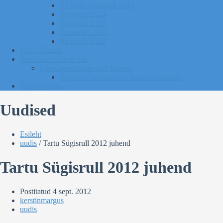
EVIKO Suusarull 2018
Sügisrull 2024
Sügisrull 2023
Suusatalv 2021
Sügisrull 2022
Kurgi Kuuno
Sporditurvalisuse info
Sporditurvalisuse info lapsele
Sporditurvalisuse info lapsevanematele
Tule toetajaks
Uudised
Esileht
uudis
/
Tartu Sügisrull 2012 juhend
Tartu Sügisrull 2012 juhend
Postitatud
4 sept. 2012
kerstinmargus
uudis