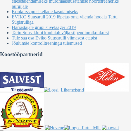
enesetäiendamiseks murdmaasuusatamise noortetreeneriks
pürgijale
Konkurss pulsikellade kasutamiseks
EVIKO Suusarull 2019 lõpetas oma viienda hooaja Tartu
Sügisrulliga
Harrastajate grupi suvelaager 2019
Tartu Suusaklubi kuulutab välja stipendiumikonkursi
Tule saa osa Eviko Suusarulli viimasest etapist
Jõulumäe kontrolltreeningu tulemused
Koostööpartnerid