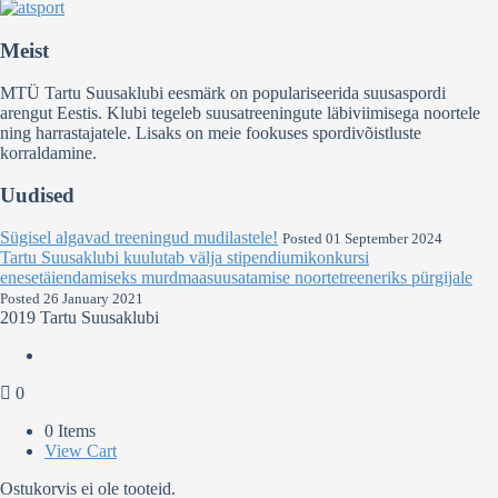
Meist
MTÜ Tartu Suusaklubi eesmärk on populariseerida suusaspordi
arengut Eestis. Klubi tegeleb suusatreeningute läbiviimisega noortele
ning harrastajatele. Lisaks on meie fookuses spordivõistluste
korraldamine.
Uudised
Sügisel algavad treeningud mudilastele!
Posted 01 September 2024
Tartu Suusaklubi kuulutab välja stipendiumikonkursi
enesetäiendamiseks murdmaasuusatamise noortetreeneriks pürgijale
Posted 26 January 2021
2019 Tartu Suusaklubi
0
0 Items
View Cart
Ostukorvis ei ole tooteid.