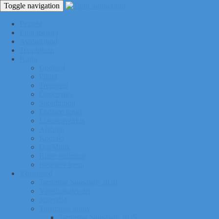
Toggle navigation
Pealeht
Liitu meiega
Avatud tund
Tunniplaan
Klubi
Uudised
Pildid
Treenerid
Õppemaks
Sporditipud
Endised tipud
Liikmeavaldus
Ajalugu
Kontakt
Ost/Müük
Riiete tellimine
Iseseisev trenn
Võistlused
Tartumaa Suusatalv 2026
Võistluskalender
Juhendid
Tulemuste arhiiv
Tartumaa Suusatalv 2025