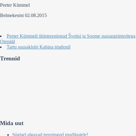
Peeter Kümmel
Belmekenist 02.08.2015
Peeter Kümmeli ühistreeningud Šveitsi ja Soome suusasprinteritega
Otepääl
Tartu suusaklubi Kabina triatlonil
Trennid
Mida uut
Sügisel algavad treeningud mudilastele!