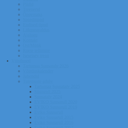
Pildid
Treenerid
Õppemaks
Sporditipud
Endised tipud
Liikmeavaldus
Ajalugu
Kontakt
Ost/Müük
Riiete tellimine
Iseseisev trenn
Võistlused
Tartumaa Suusatalv 2026
Võistluskalender
Juhendid
Tulemuste arhiiv
Tartumaa Suusatalv 2025
Sügisrull 2025
Suusatalv 2024
EVIKO Suusarull 2020
EVIKO Suusarull 2019
Eviko Suusarull
Eviko Suusarull 2015
Eviko Suusarull 2016
Eviko Suusarull 2017