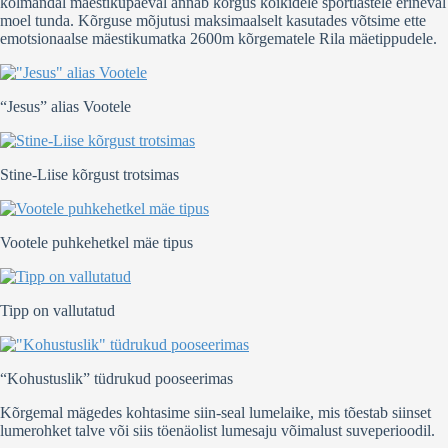
kolmandal mäestikupäeval annab kõrgus kõikidele sportlastele erineval
moel tunda. Kõrguse mõjutusi maksimaalselt kasutades võtsime ette
emotsionaalse mäestikumatka 2600m kõrgematele Rila mäetippudele.
“Jesus” alias Vootele
Stine-Liise kõrgust trotsimas
Vootele puhkehetkel mäe tipus
Tipp on vallutatud
“Kohustuslik” tüdrukud pooseerimas
Kõrgemal mägedes kohtasime siin-seal lumelaike, mis tõestab siinset
lumerohket talve või siis töenäolist lumesaju võimalust suveperioodil.