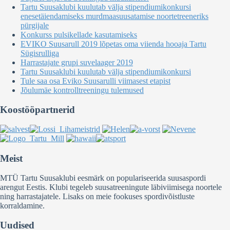
Tartu Suusaklubi kuulutab välja stipendiumikonkursi
enesetäiendamiseks murdmaasuusatamise noortetreeneriks
pürgijale
Konkurss pulsikellade kasutamiseks
EVIKO Suusarull 2019 lõpetas oma viienda hooaja Tartu
Sügisrulliga
Harrastajate grupi suvelaager 2019
Tartu Suusaklubi kuulutab välja stipendiumikonkursi
Tule saa osa Eviko Suusarulli viimasest etapist
Jõulumäe kontrolltreeningu tulemused
Koostööpartnerid
Meist
MTÜ Tartu Suusaklubi eesmärk on populariseerida suusaspordi
arengut Eestis. Klubi tegeleb suusatreeningute läbiviimisega noortele
ning harrastajatele. Lisaks on meie fookuses spordivõistluste
korraldamine.
Uudised