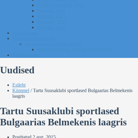
EVIKO Suusarull 2018
Sügisrull 2024
Sügisrull 2023
Suusatalv 2021
Sügisrull 2022
Kurgi Kuuno
Sporditurvalisuse info
Sporditurvalisuse info lapsele
Sporditurvalisuse info lapsevanematele
Tule toetajaks
Uudised
Esileht
Kümmel
/
Tartu Suusaklubi sportlased Bulgaarias Belmekenis
laagris
Tartu Suusaklubi sportlased
Bulgaarias Belmekenis laagris
Postitatud
2 aug. 2015