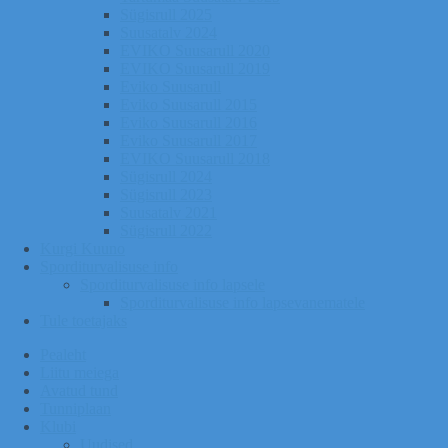
Sügisrull 2025
Suusatalv 2024
EVIKO Suusarull 2020
EVIKO Suusarull 2019
Eviko Suusarull
Eviko Suusarull 2015
Eviko Suusarull 2016
Eviko Suusarull 2017
EVIKO Suusarull 2018
Sügisrull 2024
Sügisrull 2023
Suusatalv 2021
Sügisrull 2022
Kurgi Kuuno
Sporditurvalisuse info
Sporditurvalisuse info lapsele
Sporditurvalisuse info lapsevanematele
Tule toetajaks
Pealeht
Liitu meiega
Avatud tund
Tunniplaan
Klubi
Uudised