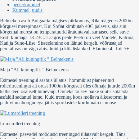
peeterkummel
Kümmel
,
uudis
Belmeken asub Bulgaaria mägises piirkonnas, Rila mägedes 2000m
kõrgusel merepinnast. Kui Sofiat kimbutab 40C palavus, siis siin
kõrgemal merest on temperatuurid äratuntavalt sarnased selle suve
Eesti kliimaga 18-23C. Laagris peale Peetri on veel Vootele, Katrina,
Kati ja Stine-Liise. Sisseelamine on läinud kergelt, võõrustajad
pererahvas on väga abivalmid ja külalislahked. Elamine 4, Toit 5+.
Maja “Ali kuningriik ” Belmekenis
Esimesel treeningul saabus üllatus- hommikust planeeritud
rolleritreeningut alt orust 1000m kõrguselt üles öömaja juurde 2000m
kattis teed osaliselt lumevaip. Õnneks tõusev päike suutis sulatada
asfaldil sadanud lume. Kuid treening koos möllava äikesetormi ja
paduvihmahoogudega jättis sportlastele kordumatu elamuse.
Lumerolleri treening
Esimestel päevadel möödusid treeningud üllatavalt kergelt. Täna