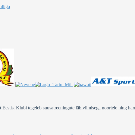
lliga
stis. Klubi tegeleb suusatreeningute läbiviimisega noortele ning harra