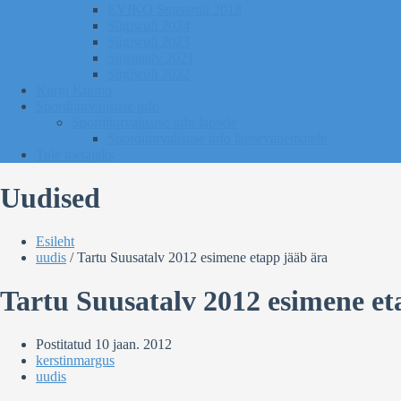
EVIKO Suusarull 2018
Sügisrull 2024
Sügisrull 2023
Suusatalv 2021
Sügisrull 2022
Kurgi Kuuno
Sporditurvalisuse info
Sporditurvalisuse info lapsele
Sporditurvalisuse info lapsevanematele
Tule toetajaks
Uudised
Esileht
uudis
/
Tartu Suusatalv 2012 esimene etapp jääb ära
Tartu Suusatalv 2012 esimene et
Postitatud
10 jaan. 2012
kerstinmargus
uudis