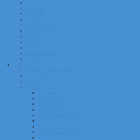
Pildid
Treenerid
Õppemaks
Sporditipud
Endised tipud
Liikmeavaldus
Ajalugu
Kontakt
Ost/Müük
Riiete tellimine
Iseseisev trenn
Võistlused
Tartumaa Suusatalv 2026
Võistluskalender
Juhendid
Tulemuste arhiiv
Tartumaa Suusatalv 2025
Sügisrull 2025
Suusatalv 2024
EVIKO Suusarull 2020
EVIKO Suusarull 2019
Eviko Suusarull
Eviko Suusarull 2015
Eviko Suusarull 2016
Eviko Suusarull 2017