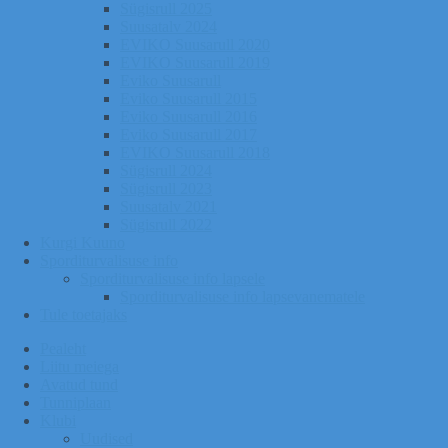
Sügisrull 2025
Suusatalv 2024
EVIKO Suusarull 2020
EVIKO Suusarull 2019
Eviko Suusarull
Eviko Suusarull 2015
Eviko Suusarull 2016
Eviko Suusarull 2017
EVIKO Suusarull 2018
Sügisrull 2024
Sügisrull 2023
Suusatalv 2021
Sügisrull 2022
Kurgi Kuuno
Sporditurvalisuse info
Sporditurvalisuse info lapsele
Sporditurvalisuse info lapsevanematele
Tule toetajaks
Pealeht
Liitu meiega
Avatud tund
Tunniplaan
Klubi
Uudised