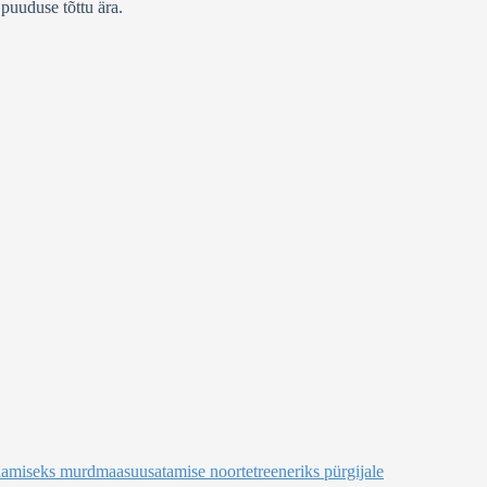
puuduse tõttu ära.
damiseks murdmaasuusatamise noortetreeneriks pürgijale