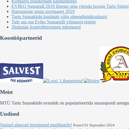
Konkurss pulsikellade kasutamiseks
EVIKO Suusarull 2019 lõpetas oma viienda hooaja Tartu Sügisru
Harrastajate grupi suvelaager 2019
Tartu Suusaklubi kuulutab välja stipendiumikonkursi
Tule saa osa Eviko Suusarulli viimasest etapist
Jõulumäe kontrolltreeningu tulemused
Koostööpartnerid
Meist
MTÜ Tartu Suusaklubi eesmärk on populariseerida suusaspordi arengut Ee
Uudised
Sügisel algavad treeningud mudilastele!
Posted 01 September 2024