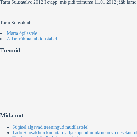
Tartu Suusatalve 2012 I etapp. mis pidi toimuma 11.01.2012 jääb lume 
Tartu Suusaklubi
Marta õpilastele
Allari rühma tublidustabel
Trennid
Mida uut
Sügisel algavad treeningud mudilastele!
Tartu Suusaklubi kuulutab välja stipendiumikonkursi enesetäien