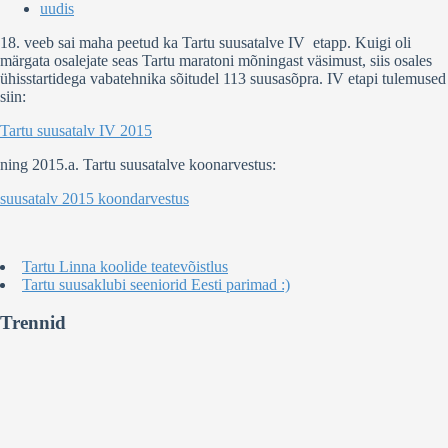
uudis
18. veeb sai maha peetud ka Tartu suusatalve IV etapp. Kuigi oli
märgata osalejate seas Tartu maratoni mõningast väsimust, siis osales
ühisstartidega vabatehnika sõitudel 113 suusasõpra. IV etapi tulemused
siin:
Tartu suusatalv IV 2015
ning 2015.a. Tartu suusatalve koonarvestus:
suusatalv 2015 koondarvestus
Tartu Linna koolide teatevõistlus
Tartu suusaklubi seeniorid Eesti parimad :)
Trennid