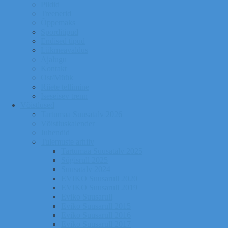
Pildid
Treenerid
Õppemaks
Sporditipud
Endised tipud
Liikmeavaldus
Ajalugu
Kontakt
Ost/Müük
Riiete tellimine
Iseseisev trenn
Võistlused
Tartumaa Suusatalv 2026
Võistluskalender
Juhendid
Tulemuste arhiiv
Tartumaa Suusatalv 2025
Sügisrull 2025
Suusatalv 2024
EVIKO Suusarull 2020
EVIKO Suusarull 2019
Eviko Suusarull
Eviko Suusarull 2015
Eviko Suusarull 2016
Eviko Suusarull 2017