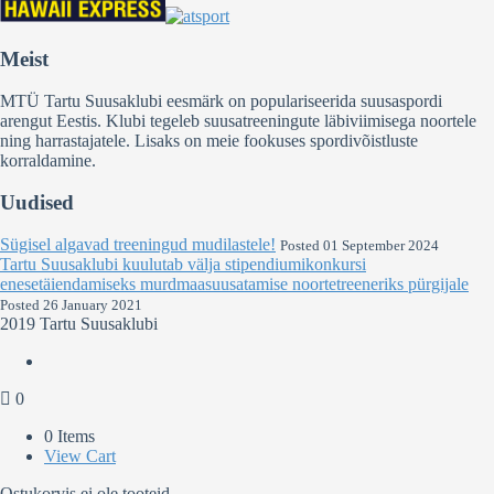
Meist
MTÜ Tartu Suusaklubi eesmärk on populariseerida suusaspordi
arengut Eestis. Klubi tegeleb suusatreeningute läbiviimisega noortele
ning harrastajatele. Lisaks on meie fookuses spordivõistluste
korraldamine.
Uudised
Sügisel algavad treeningud mudilastele!
Posted 01 September 2024
Tartu Suusaklubi kuulutab välja stipendiumikonkursi
enesetäiendamiseks murdmaasuusatamise noortetreeneriks pürgijale
Posted 26 January 2021
2019 Tartu Suusaklubi
0
0 Items
View Cart
Ostukorvis ei ole tooteid.