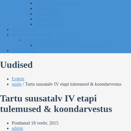
EVIKO Suusarull 2018
Sügisrull 2024
Sügisrull 2023
Suusatalv 2021
Sügisrull 2022
Kurgi Kuuno
Sporditurvalisuse info
Sporditurvalisuse info lapsele
Sporditurvalisuse info lapsevanematele
Tule toetajaks
Uudised
Esileht
uudis
/
Tartu suusatalv IV etapi tulemused & koondarvestus
Tartu suusatalv IV etapi
tulemused & koondarvestus
Postitatud
18 veebr. 2015
admin