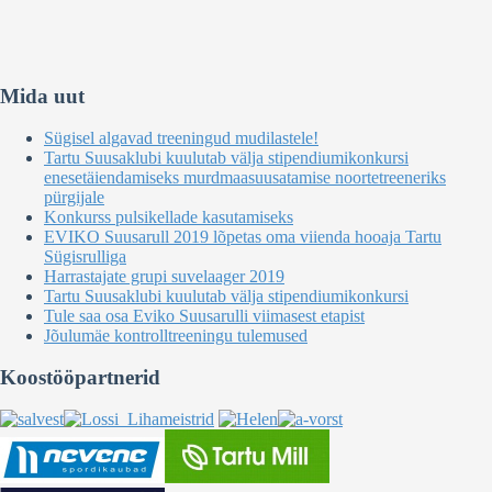
Mida uut
Sügisel algavad treeningud mudilastele!
Tartu Suusaklubi kuulutab välja stipendiumikonkursi
enesetäiendamiseks murdmaasuusatamise noortetreeneriks
pürgijale
Konkurss pulsikellade kasutamiseks
EVIKO Suusarull 2019 lõpetas oma viienda hooaja Tartu
Sügisrulliga
Harrastajate grupi suvelaager 2019
Tartu Suusaklubi kuulutab välja stipendiumikonkursi
Tule saa osa Eviko Suusarulli viimasest etapist
Jõulumäe kontrolltreeningu tulemused
Koostööpartnerid