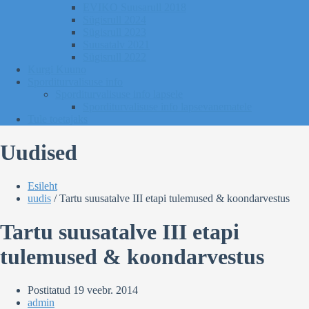
EVIKO Suusarull 2018
Sügisrull 2024
Sügisrull 2023
Suusatalv 2021
Sügisrull 2022
Kurgi Kuuno
Sporditurvalisuse info
Sporditurvalisuse info lapsele
Sporditurvalisuse info lapsevanematele
Tule toetajaks
Uudised
Esileht
uudis
/
Tartu suusatalve III etapi tulemused & koondarvestus
Tartu suusatalve III etapi
tulemused & koondarvestus
Postitatud
19 veebr. 2014
admin