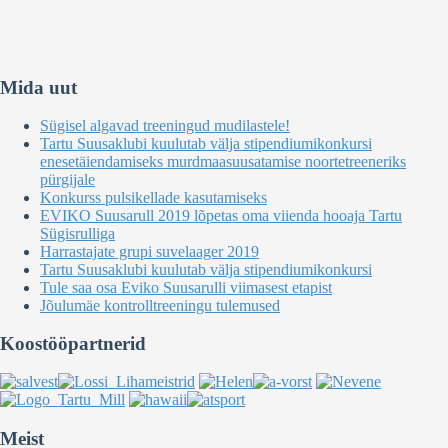
Mida uut
Sügisel algavad treeningud mudilastele!
Tartu Suusaklubi kuulutab välja stipendiumikonkursi
enesetäiendamiseks murdmaasuusatamise noortetreeneriks
pürgijale
Konkurss pulsikellade kasutamiseks
EVIKO Suusarull 2019 lõpetas oma viienda hooaja Tartu
Sügisrulliga
Harrastajate grupi suvelaager 2019
Tartu Suusaklubi kuulutab välja stipendiumikonkursi
Tule saa osa Eviko Suusarulli viimasest etapist
Jõulumäe kontrolltreeningu tulemused
Koostööpartnerid
Meist