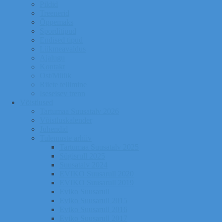
Pildid
Treenerid
Õppemaks
Sporditipud
Endised tipud
Liikmeavaldus
Ajalugu
Kontakt
Ost/Müük
Riiete tellimine
Iseseisev trenn
Võistlused
Tartumaa Suusatalv 2026
Võistluskalender
Juhendid
Tulemuste arhiiv
Tartumaa Suusatalv 2025
Sügisrull 2025
Suusatalv 2024
EVIKO Suusarull 2020
EVIKO Suusarull 2019
Eviko Suusarull
Eviko Suusarull 2015
Eviko Suusarull 2016
Eviko Suusarull 2017