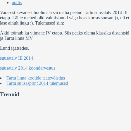
uudis
Varasest kevadest hoolimata sai maha peetud Tartu suusatalv 2014 III
etapp. Lähte mehed olid valmistanud väga heas korras suusaraja, nii et
lase ainult liugu :). Tulemused siin:
Äkki toimub ka viimane IV etapp. Siis peaks olema klassika distantsid
ja Tartu linna MV.
Lund igatsedes.
suusatalv III 2014
suusatalv 2014 koondarvestus
Tartu linna koolide teatevõistlus
Tartu suusasprint 2014 tulemused
Trennid