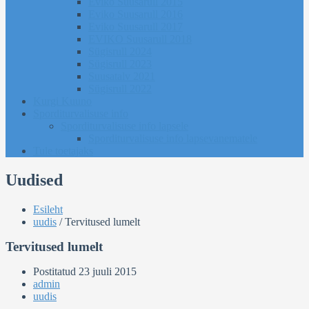
Eviko Suusarull 2015
Eviko Suusarull 2016
Eviko Suusarull 2017
EVIKO Suusarull 2018
Sügisrull 2024
Sügisrull 2023
Suusatalv 2021
Sügisrull 2022
Kurgi Kuuno
Sporditurvalisuse info
Sporditurvalisuse info lapsele
Sporditurvalisuse info lapsevanematele
Tule toetajaks
Uudised
Esileht
uudis
/
Tervitused lumelt
Tervitused lumelt
Postitatud
23 juuli 2015
admin
uudis