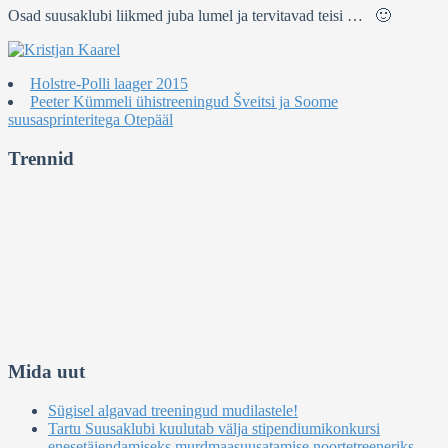
Osad suusaklubi liikmed juba lumel ja tervitavad teisi … 🙂
Holstre-Polli laager 2015
Peeter Kümmeli ühistreeningud Šveitsi ja Soome
suusasprinteritega Otepääl
Trennid
Mida uut
Sügisel algavad treeningud mudilastele!
Tartu Suusaklubi kuulutab välja stipendiumikonkursi
enesetäiendamiseks murdmaasuusatamise noortetreeneriks