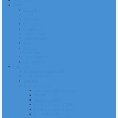
Tunniplaan
Klubi
Uudised
Pildid
Treenerid
Õppemaks
Sporditipud
Endised tipud
Liikmeavaldus
Ajalugu
Kontakt
Ost/Müük
Riiete tellimine
Iseseisev trenn
Võistlused
Tartumaa Suusatalv 2026
Võistluskalender
Juhendid
Tulemuste arhiiv
Tartumaa Suusatalv 2025
Sügisrull 2025
Suusatalv 2024
EVIKO Suusarull 2020
EVIKO Suusarull 2019
Eviko Suusarull