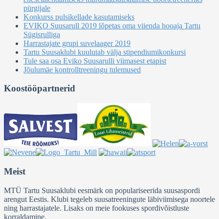
pürgijale
Konkurss pulsikellade kasutamiseks
EVIKO Suusarull 2019 lõpetas oma viienda hooaja Tartu
Sügisrulliga
Harrastajate grupi suvelaager 2019
Tartu Suusaklubi kuulutab välja stipendiumikonkursi
Tule saa osa Eviko Suusarulli viimasest etapist
Jõulumäe kontrolltreeningu tulemused
Koostööpartnerid
Meist
MTÜ Tartu Suusaklubi eesmärk on populariseerida suusaspordi
arengut Eestis. Klubi tegeleb suusatreeningute läbiviimisega noortele
ning harrastajatele. Lisaks on meie fookuses spordivõistluste
korraldamine.