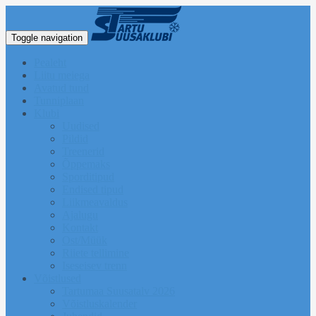
Toggle navigation
Pealeht
Liitu meiega
Avatud tund
Tunniplaan
Klubi
Uudised
Pildid
Treenerid
Õppemaks
Sporditipud
Endised tipud
Liikmeavaldus
Ajalugu
Kontakt
Ost/Müük
Riiete tellimine
Iseseisev trenn
Võistlused
Tartumaa Suusatalv 2026
Võistluskalender