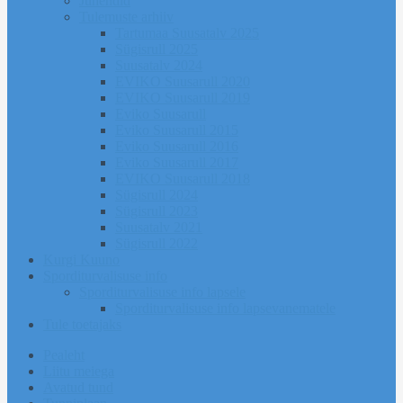
Juhendid
Tulemuste arhiiv
Tartumaa Suusatalv 2025
Sügisrull 2025
Suusatalv 2024
EVIKO Suusarull 2020
EVIKO Suusarull 2019
Eviko Suusarull
Eviko Suusarull 2015
Eviko Suusarull 2016
Eviko Suusarull 2017
EVIKO Suusarull 2018
Sügisrull 2024
Sügisrull 2023
Suusatalv 2021
Sügisrull 2022
Kurgi Kuuno
Sporditurvalisuse info
Sporditurvalisuse info lapsele
Sporditurvalisuse info lapsevanematele
Tule toetajaks
Pealeht
Liitu meiega
Avatud tund