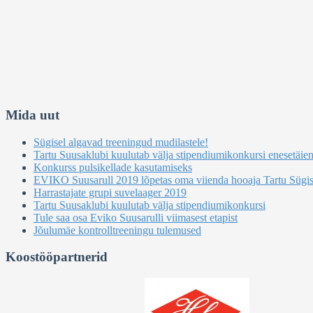
Mida uut
Sügisel algavad treeningud mudilastele!
Tartu Suusaklubi kuulutab välja stipendiumikonkursi enesetäi
Konkurss pulsikellade kasutamiseks
EVIKO Suusarull 2019 lõpetas oma viienda hooaja Tartu Sügis
Harrastajate grupi suvelaager 2019
Tartu Suusaklubi kuulutab välja stipendiumikonkursi
Tule saa osa Eviko Suusarulli viimasest etapist
Jõulumäe kontrolltreeningu tulemused
Koostööpartnerid