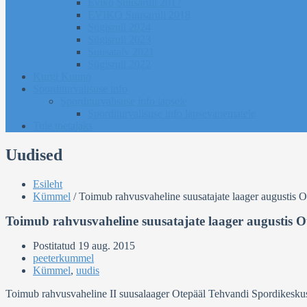
Eviko Suusarull 2017
EVIKO Suusarull 2018
Sügisrull 2024
Sügisrull 2023
Suusatalv 2021
Sügisrull 2022
Kurgi Kuuno
Sporditurvalisuse info
Sporditurvalisuse info lapsele
Sporditurvalisuse info lapsevanematele
Tule toetajaks
Uudised
Esileht
Kümmel
/
Toimub rahvusvaheline suusatajate laager augustis O
Toimub rahvusvaheline suusatajate laager augustis O
Postitatud
19 aug. 2015
peeterkummel
Kümmel
,
uudis
Toimub rahvusvaheline II suusalaager Otepääl Tehvandi Spordikeskus