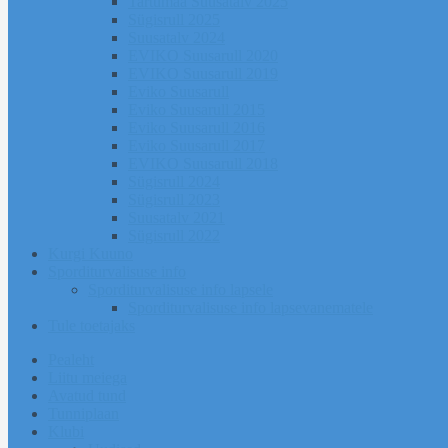
Tartumaa Suusatalv 2025
Sügisrull 2025
Suusatalv 2024
EVIKO Suusarull 2020
EVIKO Suusarull 2019
Eviko Suusarull
Eviko Suusarull 2015
Eviko Suusarull 2016
Eviko Suusarull 2017
EVIKO Suusarull 2018
Sügisrull 2024
Sügisrull 2023
Suusatalv 2021
Sügisrull 2022
Kurgi Kuuno
Sporditurvalisuse info
Sporditurvalisuse info lapsele
Sporditurvalisuse info lapsevanematele
Tule toetajaks
Pealeht
Liitu meiega
Avatud tund
Tunniplaan
Klubi