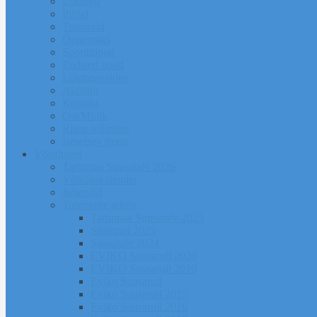
Uudised
Pildid
Treenerid
Õppemaks
Sporditipud
Endised tipud
Liikmeavaldus
Ajalugu
Kontakt
Ost/Müük
Riiete tellimine
Iseseisev trenn
Võistlused
Tartumaa Suusatalv 2026
Võistluskalender
Juhendid
Tulemuste arhiiv
Tartumaa Suusatalv 2025
Sügisrull 2025
Suusatalv 2024
EVIKO Suusarull 2020
EVIKO Suusarull 2019
Eviko Suusarull
Eviko Suusarull 2015
Eviko Suusarull 2016