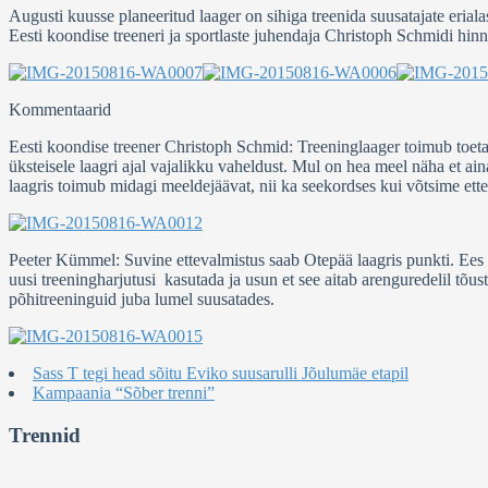
Augusti kuusse planeeritud laager on sihiga treenida suusatajate erialas
Eesti koondise treeneri ja sportlaste juhendaja Christoph Schmidi hinn
Kommentaarid
Eesti koondise treener Christoph Schmid: Treeninglaager toimub toet
üksteisele laagri ajal vajalikku vaheldust. Mul on hea meel näha et ain
laagris toimub midagi meeldejäävat, nii ka seekordses kui võtsime ett
Peeter Kümmel: Suvine ettevalmistus saab Otepää laagris punkti. Ee
uusi treeningharjutusi kasutada ja usun et see aitab arenguredelil tõu
põhitreeninguid juba lumel suusatades.
Sass T tegi head sõitu Eviko suusarulli Jõulumäe etapil
Kampaania “Sõber trenni”
Trennid