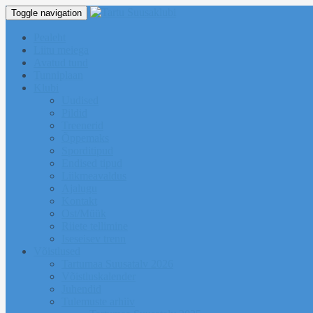
Toggle navigation
Pealeht
Liitu meiega
Avatud tund
Tunniplaan
Klubi
Uudised
Pildid
Treenerid
Õppemaks
Sporditipud
Endised tipud
Liikmeavaldus
Ajalugu
Kontakt
Ost/Müük
Riiete tellimine
Iseseisev trenn
Võistlused
Tartumaa Suusatalv 2026
Võistluskalender
Juhendid
Tulemuste arhiiv