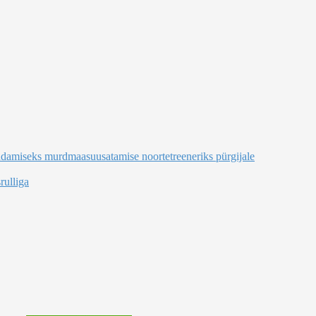
endamiseks murdmaasuusatamise noortetreeneriks pürgijale
rulliga