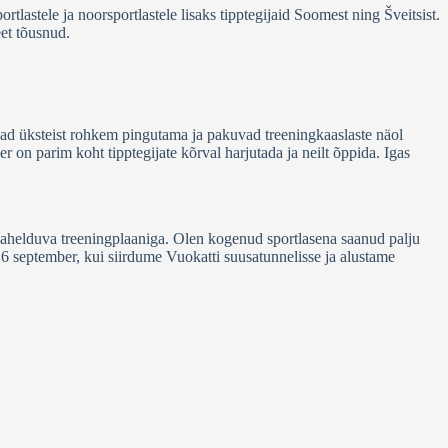
rtlastele ja noorsportlastele lisaks tipptegijaid Soomest ning Šveitsist.
eet tõusnud.
ad üksteist rohkem pingutama ja pakuvad treeningkaaslaste näol
r on parim koht tipptegijate kõrval harjutada ja neilt õppida. Igas
ahelduva treeningplaaniga. Olen kogenud sportlasena saanud palju
 16 september, kui siirdume Vuokatti suusatunnelisse ja alustame