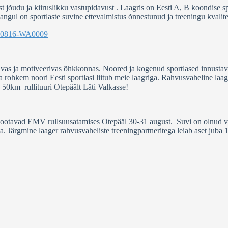
t jõudu ja kiiruslikku vastupidavust . Laagris on Eesti A, B koondise spo
angul on sportlaste suvine ettevalmistus õnnestunud ja treeningu kvalit
avas ja motiveerivas õhkkonnas. Noored ja kogenud sportlased innustav
a rohkem noori Eesti sportlasi liitub meie laagriga. Rahvusvaheline laage
e 50km rullituuri Otepäält Läti Valkasse!
s ootavad EMV rullsuusatamises Otepääl 30-31 august. Suvi on olnud v
sta. Järgmine laager rahvusvaheliste treeningpartneritega leiab aset juba