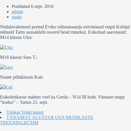
Postitatud
6 sept. 2016
admin
uudis
Nädalavahetusel peetud Eviko rullsuusasarja eelviimasel etapil Kubijal
näitasid Tartu suusaklubi noored head minekut. Esikohad saavutasid:
M14 klassis Uku:
M16 klassis Sass T.:
Naiste põhiklassis Kati:
Esikolmikusse mahtus veel ka Gerda – N14 III koht. Viimane etapp
“kodus” – Tartus 25. sept.
Töökas Veski laager
TÄNASEST ALUSTAB UUS MUDILASTE
TREENINGRÜHM