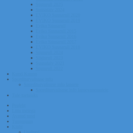
Sügisrull 2025
Suusatalv 2024
EVIKO Suusarull 2020
EVIKO Suusarull 2019
Eviko Suusarull
Eviko Suusarull 2015
Eviko Suusarull 2016
Eviko Suusarull 2017
EVIKO Suusarull 2018
Sügisrull 2024
Sügisrull 2023
Suusatalv 2021
Sügisrull 2022
Kurgi Kuuno
Sporditurvalisuse info
Sporditurvalisuse info lapsele
Sporditurvalisuse info lapsevanematele
Tule toetajaks
Pealeht
Liitu meiega
Avatud tund
Tunniplaan
Klubi
Uudised