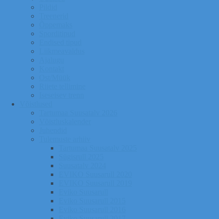
Pildid
Treenerid
Õppemaks
Sporditipud
Endised tipud
Liikmeavaldus
Ajalugu
Kontakt
Ost/Müük
Riiete tellimine
Iseseisev trenn
Võistlused
Tartumaa Suusatalv 2026
Võistluskalender
Juhendid
Tulemuste arhiiv
Tartumaa Suusatalv 2025
Sügisrull 2025
Suusatalv 2024
EVIKO Suusarull 2020
EVIKO Suusarull 2019
Eviko Suusarull
Eviko Suusarull 2015
Eviko Suusarull 2016
Eviko Suusarull 2017