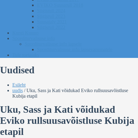
EVIKO Suusarull 2018
Sügisrull 2024
Sügisrull 2023
Suusatalv 2021
Sügisrull 2022
Kurgi Kuuno
Sporditurvalisuse info
Sporditurvalisuse info lapsele
Sporditurvalisuse info lapsevanematele
Tule toetajaks
Uudised
Esileht
uudis
/
Uku, Sass ja Kati võidukad Eviko rullsuusavõistluse
Kubija etapil
Uku, Sass ja Kati võidukad
Eviko rullsuusavõistluse Kubija
etapil