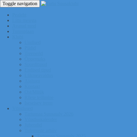
Toggle navigation
Pealeht
Liitu meiega
Avatud tund
Tunniplaan
Klubi
Uudised
Pildid
Treenerid
Õppemaks
Sporditipud
Endised tipud
Liikmeavaldus
Ajalugu
Kontakt
Ost/Müük
Riiete tellimine
Iseseisev trenn
Võistlused
Tartumaa Suusatalv 2026
Võistluskalender
Juhendid
Tulemuste arhiiv
Tartumaa Suusatalv 2025