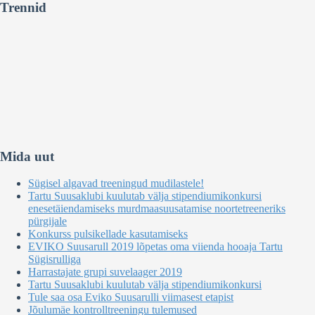
Trennid
Mida uut
Sügisel algavad treeningud mudilastele!
Tartu Suusaklubi kuulutab välja stipendiumikonkursi
enesetäiendamiseks murdmaasuusatamise noortetreeneriks
pürgijale
Konkurss pulsikellade kasutamiseks
EVIKO Suusarull 2019 lõpetas oma viienda hooaja Tartu
Sügisrulliga
Harrastajate grupi suvelaager 2019
Tartu Suusaklubi kuulutab välja stipendiumikonkursi
Tule saa osa Eviko Suusarulli viimasest etapist
Jõulumäe kontrolltreeningu tulemused