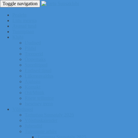
Toggle navigation
Pealeht
Liitu meiega
Avatud tund
Tunniplaan
Klubi
Uudised
Pildid
Treenerid
Õppemaks
Sporditipud
Endised tipud
Liikmeavaldus
Ajalugu
Kontakt
Ost/Müük
Riiete tellimine
Iseseisev trenn
Võistlused
Tartumaa Suusatalv 2026
Võistluskalender
Juhendid
Tulemuste arhiiv
Tartumaa Suusatalv 2025