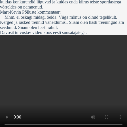
kuidas konkurendid liiguvad ja kuidas enda kiirus teiste sportlastega
võrreldes on paranenud.
Mart-Kevin Põlluste kommentaar:
Mhm, ei oskagi midagi öelda. Väga mõnus on olnud tegelikult.
Kerged ja rasked trennid vaheldumisi. Siiani olen hästi treeningud ära
seedinud. Siiani olen hästi rahul.
Davosit tutvustav video koos eesti suusatajatega: