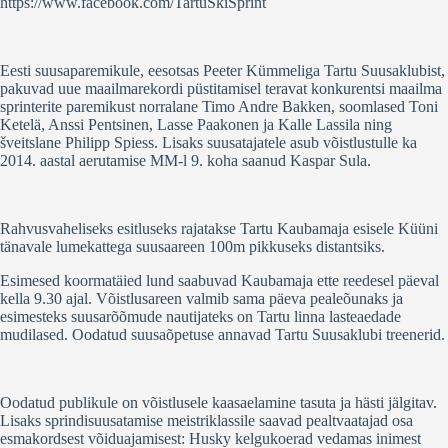
https://www.facebook.com/TartuSkiSprint
Eesti suusaparemikule, eesotsas Peeter Kümmeliga Tartu Suusaklubist,
pakuvad uue maailmarekordi püstitamisel teravat konkurentsi maailma
sprinterite paremikust norralane Timo Andre Bakken, soomlased Toni
Ketelä, Anssi Pentsinen, Lasse Paakonen ja Kalle Lassila ning
šveitslane Philipp Spiess. Lisaks suusatajatele asub võistlustulle ka
2014. aastal aerutamise MM-l 9. koha saanud Kaspar Sula.
Rahvusvaheliseks esitluseks rajatakse Tartu Kaubamaja esisele Küüni
tänavale lumekattega suusaareen 100m pikkuseks distantsiks.
Esimesed koormatäied lund saabuvad Kaubamaja ette reedesel päeval
kella 9.30 ajal. Võistlusareen valmib sama päeva pealeõunaks ja
esimesteks suusarõõmude nautijateks on Tartu linna lasteaedade
mudilased. Oodatud suusaõpetuse annavad Tartu Suusaklubi treenerid.
Oodatud publikule on võistlusele kaasaelamine tasuta ja hästi jälgitav.
Lisaks sprindisuusatamise meistriklassile saavad pealtvaatajad osa
esmakordsest võiduajamisest: Husky kelgukoerad vedamas inimest