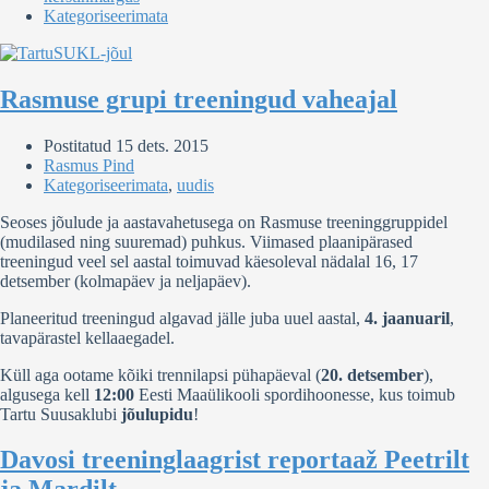
Kategoriseerimata
Rasmuse grupi treeningud vaheajal
Postitatud
15 dets. 2015
Rasmus Pind
Kategoriseerimata
,
uudis
Seoses jõulude ja aastavahetusega on Rasmuse treeninggruppidel
(mudilased ning suuremad) puhkus. Viimased plaanipärased
treeningud veel sel aastal toimuvad käesoleval nädalal 16, 17
detsember (kolmapäev ja neljapäev).
Planeeritud treeningud algavad jälle juba uuel aastal,
4. jaanuaril
,
tavapärastel kellaaegadel.
Küll aga ootame kõiki trennilapsi pühapäeval (
20. detsember
),
algusega kell
12:00
Eesti Maaülikooli spordihoonesse, kus toimub
Tartu Suusaklubi
jõulupidu
!
Davosi treeninglaagrist reportaaž Peetrilt