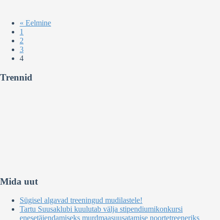
« Eelmine
1
2
3
4
Trennid
Mida uut
Sügisel algavad treeningud mudilastele!
Tartu Suusaklubi kuulutab välja stipendiumikonkursi
enesetäiendamiseks murdmaasuusatamise noortetreeneriks