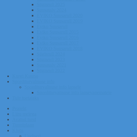
Sügisrull 2025
Suusatalv 2024
EVIKO Suusarull 2020
EVIKO Suusarull 2019
Eviko Suusarull
Eviko Suusarull 2015
Eviko Suusarull 2016
Eviko Suusarull 2017
EVIKO Suusarull 2018
Sügisrull 2024
Sügisrull 2023
Suusatalv 2021
Sügisrull 2022
Kurgi Kuuno
Sporditurvalisuse info
Sporditurvalisuse info lapsele
Sporditurvalisuse info lapsevanematele
Tule toetajaks
Pealeht
Liitu meiega
Avatud tund
Tunniplaan
Klubi
Uudised