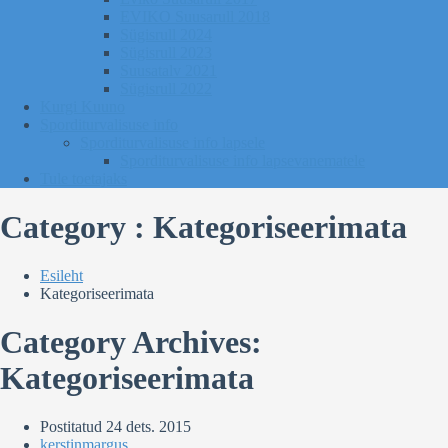
EVIKO Suusarull 2018
Sügisrull 2024
Sügisrull 2023
Suusatalv 2021
Sügisrull 2022
Kurgi Kuuno
Sporditurvalisuse info
Sporditurvalisuse info lapsele
Sporditurvalisuse info lapsevanematele
Tule toetajaks
Category : Kategoriseerimata
Esileht
Kategoriseerimata
Category Archives:
Kategoriseerimata
Postitatud
24 dets. 2015
kerstinmargus