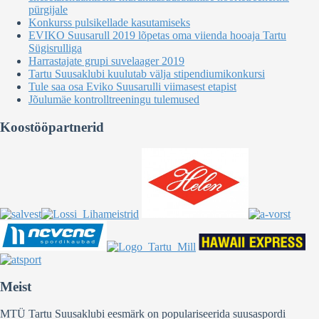
pürgijale
Konkurss pulsikellade kasutamiseks
EVIKO Suusarull 2019 lõpetas oma viienda hooaja Tartu
Sügisrulliga
Harrastajate grupi suvelaager 2019
Tartu Suusaklubi kuulutab välja stipendiumikonkursi
Tule saa osa Eviko Suusarulli viimasest etapist
Jõulumäe kontrolltreeningu tulemused
Koostööpartnerid
Meist
MTÜ Tartu Suusaklubi eesmärk on populariseerida suusaspordi