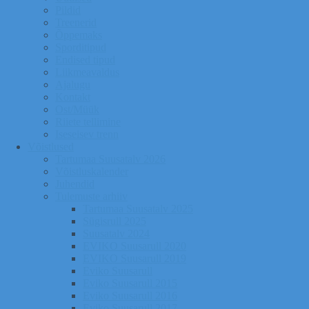
Pildid
Treenerid
Õppemaks
Sporditipud
Endised tipud
Liikmeavaldus
Ajalugu
Kontakt
Ost/Müük
Riiete tellimine
Iseseisev trenn
Võistlused
Tartumaa Suusatalv 2026
Võistluskalender
Juhendid
Tulemuste arhiiv
Tartumaa Suusatalv 2025
Sügisrull 2025
Suusatalv 2024
EVIKO Suusarull 2020
EVIKO Suusarull 2019
Eviko Suusarull
Eviko Suusarull 2015
Eviko Suusarull 2016
Eviko Suusarull 2017