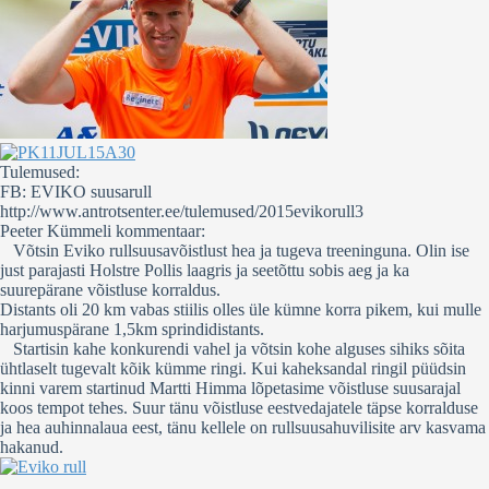
Tulemused:
FB: EVIKO suusarull
http://www.antrotsenter.ee/tulemused/2015evikorull3
Peeter Kümmeli kommentaar:
Võtsin Eviko rullsuusavõistlust hea ja tugeva treeninguna. Olin ise
just parajasti Holstre Pollis laagris ja seetõttu sobis aeg ja ka
suurepärane võistluse korraldus.
Distants oli 20 km vabas stiilis olles üle kümne korra pikem, kui mulle
harjumuspärane 1,5km sprindidistants.
Startisin kahe konkurendi vahel ja võtsin kohe alguses sihiks sõita
ühtlaselt tugevalt kõik kümme ringi. Kui kaheksandal ringil püüdsin
kinni varem startinud Martti Himma lõpetasime võistluse suusarajal
koos tempot tehes. Suur tänu võistluse eestvedajatele täpse korralduse
ja hea auhinnalaua eest, tänu kellele on rullsuusahuvilisite arv kasvama
hakanud.