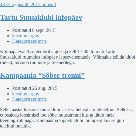
4878_sygisrull_2015_juhend
Tartu Suusaklubi infopäev
Postitatud
8 sept. 2015
kerstinmargus
Kategoriseerimata
Kolmapäeval 9.septembril algusega kell 17.30. toimub Tartu
Suusaklubi ruumides infopäev lapsevanematele. Võimalus tellida klubi
riideid, tutvuda ruumide ja treeneritega.
Kampaania “Sõber trenni”
Postitatud
26 aug. 2015
kerstinmargus
Kategoriseerimata
Sellel aastal loosime suusaklubi laste vahel välja nutitelefoni. Selleks ,
et osaleda loosimisel too sõber suusatrenni kus ta liitub meie
treeningrrühmaga. Kampaania lõppeb klubi jõulupeol kus selgub
telefoni omanik.