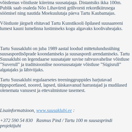
võistlemas võistluste kiireima suusatajaga. Distantsiks ikka 100m.
Publik saab osaleda Nõo Lihavürsti grillvorsti rekordkiirusega
söömisel ning nautida Moekuulutaja päeva Tartu Kaubamajas.
Võistluste järgselt ehitavad Tartu Kunstikooli õpilased suusaareeni
lumest kauni lumelinna lustimiseks kogu algavaks koolivaheajaks.
Tartu Suusaklubi on juba 1989 aastal loodud mittetulundusühing
suusaspordisõprade koondamiseks ja suusaspordi arendamiseks. Tartu
Suusaklubi on legendaarse suusatajate suvise rahvusvahelise võistluse
”Suverull” ja traditsioonilise noorsuusatajate võistluse ”Sügisrull”
algatajaks ja läbiviijaks.
Tartu Suusaklubi regulaarsetes treeninggruppides harjutavad
tippsportlased, noored, lapsed, täiskasvanud harrastajad ja mudilased
olenemata vanusest ja ettevalmistuse tasemest.
Lisainformatsioon,
www.suusaklubi.ee
:
+372 590 54 830 Rasmus Pind / Tartu 100 m suusasprindi
projektijuht