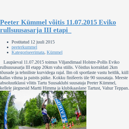
Peeter Kümmel võitis 11.07.2015 Eviko
rullsuusasarja III etapi
Postitatud
12 juuli 2015
peeterkummel
Kategoriseerimata
,
Kümmel
Laupäeval 11.07.2015 toimus Viljandimaal Holstre-Pollis Eviko
rullsuusasarja III etapp 20km vaba stiilis. Võistlus korraldati 2km
tõusude ja tehniliste kurvidega rajal. Ilm oli sportlaste vastu heitlik, küll
kallas vihma ja paistis päike. Kokku finišeeris üle 90 suusataja. Meeste
absoluutklassi võitis Tartu Suusaklubi suusataja Peeter Kümmel,
kellele järgnesid Martti Himma ja klubikaaslane Tartust, Vahur Teppan.