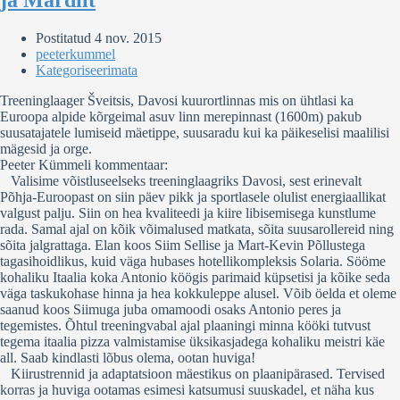
ja Mardilt
Postitatud
4 nov. 2015
peeterkummel
Kategoriseerimata
Treeninglaager Šveitsis, Davosi kuurortlinnas mis on ühtlasi ka
Euroopa alpide kõrgeimal asuv linn merepinnast (1600m) pakub
suusatajatele lumiseid mäetippe, suusaradu kui ka päikeselisi maalilisi
mägesid ja orge.
Peeter Kümmeli kommentaar:
Valisime võistluseelseks treeninglaagriks Davosi, sest erinevalt
Põhja-Euroopast on siin päev pikk ja sportlasele olulist energiaallikat
valgust palju. Siin on hea kvaliteedi ja kiire libisemisega kunstlume
rada. Samal ajal on kõik võimalused matkata, sõita suusarollereid ning
sõita jalgrattaga. Elan koos Siim Sellise ja Mart-Kevin Põllustega
tagasihoidlikus, kuid väga hubases hotellikompleksis Solaria. Sööme
kohaliku Itaalia koka Antonio köögis parimaid küpsetisi ja kõike seda
väga taskukohase hinna ja hea kokkuleppe alusel. Võib öelda et oleme
saanud koos Siimuga juba omamoodi osaks Antonio peres ja
tegemistes. Õhtul treeningvabal ajal plaaningi minna kööki tutvust
tegema itaalia pizza valmistamise üksikasjadega kohaliku meistri käe
all. Saab kindlasti lõbus olema, ootan huviga!
Kiirustrennid ja adaptatsioon mäestikus on plaanipärased. Tervised
korras ja huviga ootamas esimesi katsumusi suuskadel, et näha kus