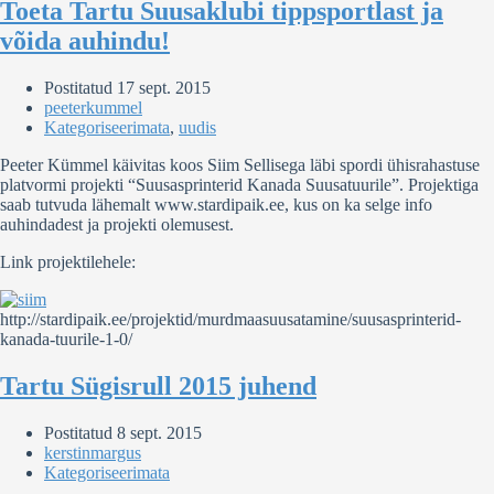
Toeta Tartu Suusaklubi tippsportlast ja
võida auhindu!
Postitatud
17 sept. 2015
peeterkummel
Kategoriseerimata
,
uudis
Peeter Kümmel käivitas koos Siim Sellisega läbi spordi ühisrahastuse
platvormi projekti “Suusasprinterid Kanada Suusatuurile”. Projektiga
saab tutvuda lähemalt www.stardipaik.ee, kus on ka selge info
auhindadest ja projekti olemusest.
Link projektilehele:
http://stardipaik.ee/projektid/murdmaasuusatamine/suusasprinterid-
kanada-tuurile-1-0/
Tartu Sügisrull 2015 juhend
Postitatud
8 sept. 2015
kerstinmargus
Kategoriseerimata