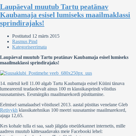
Laupäeval muutub Tartu peatänav
Kaubamaja esisel lumiseks maailmaklassi
sprindirajaks!
Postitatud
12 märts 2015
Rasmus Pind
Kategoriseerimata
Laupäeval muutub Tartu peatänav Kaubamaja esisel lumiseks
maailmaklassi sprindirajaks!
14. märtsil kell 11.00 algab Tartu Kaubamaja esisel Küüni tänava
lumeareenil teadaolevalt ainus 100 m klassikasprindi võistlus
suusatamises. Eesmärgiks maailmarekordi püstitamine.
Eelmisel samalaadsel võistlusel 2013. aastal püstitas venelane Gleb
Retivykh
klassikatehnikas 100 meetri suusatamise maailmarekord,
ajaga 12,65.
Kes kohale tulla ei saa, saab jälgida otseülekannet internetis, mille
aadress muutub kättesaadavaks meie Facebooki lehel: