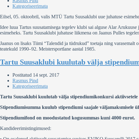
Rasmus Pind
Kategoriseerimata
Eilsel, 05. oktoobril, valis MTÜ Tartu Suusaklubi uue juhatuse esimeh
Idee luua Tartus suusatamisega tegelev klubi sai alguse Alar Arukuuse ja
esimeheks. Tartu Suusaklubi juhatuse liikmena on Jaanus Pulles tegelenu
Jaanus on lisaks Tiimi “Talendid ja tüdrukud” toetaja ning varasemalt
teatekuld 1990–92. Meistersportlane aastal 1985.
Tartu Suusaklubi kuulutab välja stipendiu
Postitatud
14 sept. 2017
Rasmus Pind
Kategoriseerimata
Tartu Suusaklubi kuulutab välja stipendiumikonkursi aktiivsetele 
Stipendiumisumma kuulub stipendiumi saajale väljamaksmisele ü
Stipendiumifond on moodustatud kogusummas kuni 4000 eurot.
Kandideerimistingimused:
• On osalenud aktiivselt suusatamise suvises EVIKO Suusarulli 2017 sa