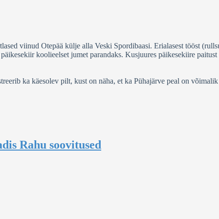
sed viinud Otepää külje alla Veski Spordibaasi. Erialasest tööst (rulls
 päikesekiir koolieelset jumet parandaks. Kusjuures päikesekiire paitust
reerib ka käesolev pilt, kust on näha, et ka Pühajärve peal on võimalik e
dis Rahu soovitused