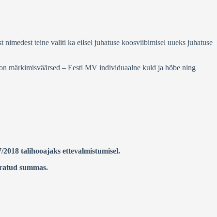
 nimedest teine valiti ka eilsel juhatuse koosviibimisel uueks juhatuse
d on märkimisväärsed – Eesti MV individuaalne kuld ja hõbe ning
/2018 talihooajaks ettevalmistumisel.
äratud summas.