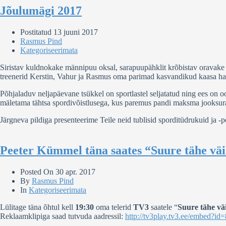
Jõulumägi 2017
Postitatud
13 juuni 2017
Rasmus Pind
Kategoriseerimata
Siristav kuldnokake männipuu oksal, sarapuupähklit krõbistav oravake mä
treenerid Kerstin, Vahur ja Rasmus oma parimad kasvandikud kaasa haa
Põhjaladuv neljapäevane tsükkel on sportlastel seljatatud ning ees o
mäletama tähtsa spordivõistlusega, kus paremus pandi maksma jooksura
Järgneva pildiga presenteerime Teile neid tublisid sporditüdrukuid ja -p
Peeter Kümmel täna saates “Suure tähe väi
Posted On
30 apr. 2017
By
Rasmus Pind
In
Kategoriseerimata
Lülitage täna õhtul kell
19:30
oma telerid
TV3
saatele “
Suure tähe vä
Reklaamklipiga saad tutvuda aadressil:
http://tv3play.tv3.ee/embed?id