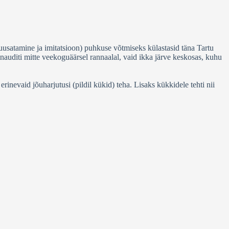
uusatamine ja imitatsioon) puhkuse võtmiseks külastasid täna Tartu
 nauditi mitte veekoguäärsel rannaalal, vaid ikka järve keskosas, kuhu
rinevaid jõuharjutusi (pildil kükid) teha. Lisaks kükkidele tehti nii