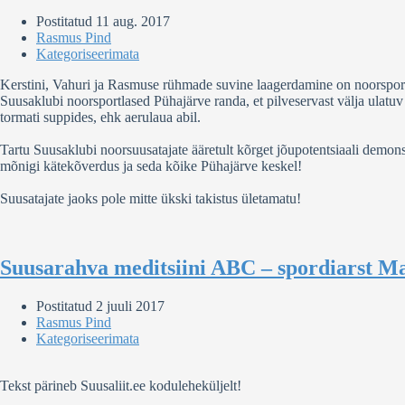
Postitatud
11 aug. 2017
Rasmus Pind
Kategoriseerimata
Kerstini, Vahuri ja Rasmuse rühmade suvine laagerdamine on noorsportla
Suusaklubi noorsportlased Pühajärve randa, et pilveservast välja ulatuv
tormati suppides, ehk aerulaua abil.
Tartu Suusaklubi noorsuusatajate ääretult kõrget jõupotentsiaali demonst
mõnigi kätekõverdus ja seda kõike Pühajärve keskel!
Suusatajate jaoks pole mitte ükski takistus ületamatu!
Suusarahva meditsiini ABC – spordiarst Ma
Postitatud
2 juuli 2017
Rasmus Pind
Kategoriseerimata
Tekst pärineb Suusaliit.ee koduleheküljelt!