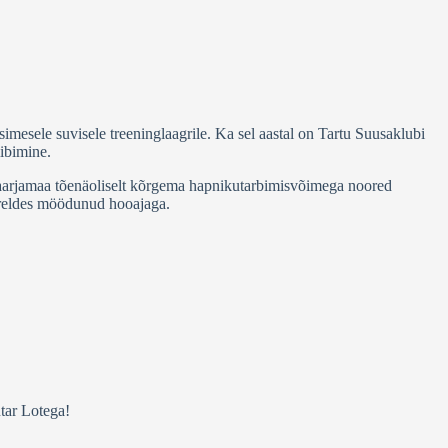
imesele suvisele treeninglaagrile. Ka sel aastal on Tartu Suusaklubi
ibimine.
 Maarjamaa tõenäoliselt kõrgema hapnikutarbimisvõimega noored
õrreldes möödunud hooajaga.
tar Lotega!