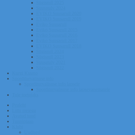
Sügisrull 2025
Suusatalv 2024
EVIKO Suusarull 2020
EVIKO Suusarull 2019
Eviko Suusarull
Eviko Suusarull 2015
Eviko Suusarull 2016
Eviko Suusarull 2017
EVIKO Suusarull 2018
Sügisrull 2024
Sügisrull 2023
Suusatalv 2021
Sügisrull 2022
Kurgi Kuuno
Sporditurvalisuse info
Sporditurvalisuse info lapsele
Sporditurvalisuse info lapsevanematele
Tule toetajaks
Pealeht
Liitu meiega
Avatud tund
Tunniplaan
Klubi
Uudised