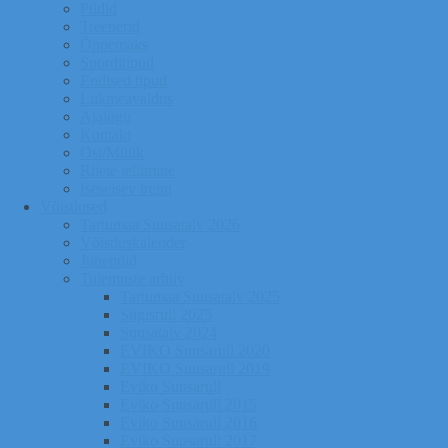
Pildid
Treenerid
Õppemaks
Sporditipud
Endised tipud
Liikmeavaldus
Ajalugu
Kontakt
Ost/Müük
Riiete tellimine
Iseseisev trenn
Võistlused
Tartumaa Suusatalv 2026
Võistluskalender
Juhendid
Tulemuste arhiiv
Tartumaa Suusatalv 2025
Sügisrull 2025
Suusatalv 2024
EVIKO Suusarull 2020
EVIKO Suusarull 2019
Eviko Suusarull
Eviko Suusarull 2015
Eviko Suusarull 2016
Eviko Suusarull 2017