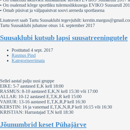
• On osalenud kõrge sportliku tulemuslikkusega EVIKO Suusarull 201
• Omab püsivat ja väljapaistvat soovi areneda sportlasena
Lisateavet saab Tartu Suusaklubi tegevjuhilt: kerstin.margus@gmail.c
Tartu Suusaklubi juhatuse otsus 14. september 2017
Suusaklubi kutsub lapsi suusatreeningutele
Postitatud
4 sept. 2017
Rasmus Pind
Kategoriseerimata
Sellel aastal palju uusi gruppe
EIKE: 5-7 aastased E,K kell 18:00
RASMUS: 8-10 aastased E,K,N kell 15:30 või 17:00
ALLAR: 10-12 aastased E,T,K,R kell 15:00
VAHUR: 13-16 aastased E,T,K,R,P kell 16:30
KERSTIN: 16 ja vanemad E,T,K,N,R,P kell 16:15 või 16:30
KRISTJAN: Harrastajad T,N kell 18:30
Jõunumbrid keset Pühajärve