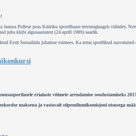
e!
 Jaanus Pullese peas Kääriku spordibaasi treeninglaagris viibides. Neist
d juba klubi algusaastatest (24.aprill 1989) saadik.
 olnud Eesti Suusaliidu juhatuse esimees. Ka tema sportlikud saavutuse
mikonkursi
suusasportlasele erialaste võimete arendamise soodustamiseks 2017
hekordse maksena ja vastavalt stipendiumikomisjoni otsusega mä
rjas.