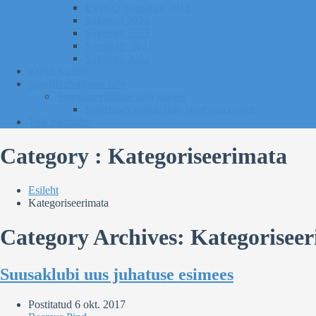
EVIKO Suusarull 2018
Sügisrull 2024
Sügisrull 2023
Suusatalv 2021
Sügisrull 2022
Kurgi Kuuno
Sporditurvalisuse info
Sporditurvalisuse info lapsele
Sporditurvalisuse info lapsevanematele
Tule toetajaks
Category : Kategoriseerimata
Esileht
Kategoriseerimata
Category Archives: Kategorisee
Suusaklubi uus juhatuse esimees
Postitatud
6 okt. 2017