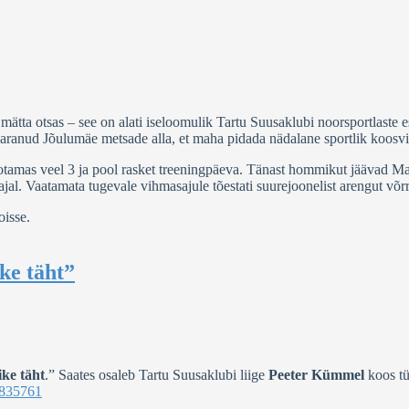
tta otsas – see on alati iseloomulik Tartu Suusaklubi noorsportlaste es
ranud Jõulumäe metsade alla, et maha pidada nädalane sportlik koosvi
n ootamas veel 3 ja pool rasket treeningpäeva. Tänast hommikut jäävad
jal. Vaatamata tugevale vihmasajule tõestati suurejoonelist arengut v
oisse.
ke täht”
ike täht
.” Saates osaleb Tartu Suusaklubi liige
Peeter Kümmel
koos tü
=835761