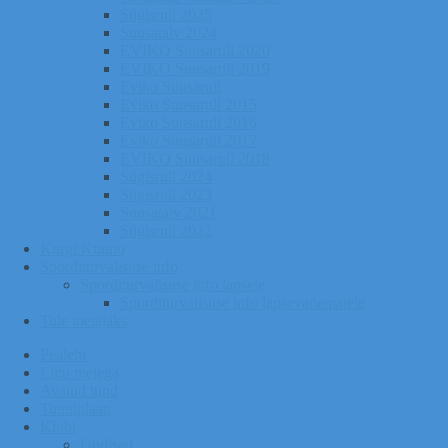
Sügisrull 2025
Suusatalv 2024
EVIKO Suusarull 2020
EVIKO Suusarull 2019
Eviko Suusarull
Eviko Suusarull 2015
Eviko Suusarull 2016
Eviko Suusarull 2017
EVIKO Suusarull 2018
Sügisrull 2024
Sügisrull 2023
Suusatalv 2021
Sügisrull 2022
Kurgi Kuuno
Sporditurvalisuse info
Sporditurvalisuse info lapsele
Sporditurvalisuse info lapsevanematele
Tule toetajaks
Pealeht
Liitu meiega
Avatud tund
Tunniplaan
Klubi
Uudised