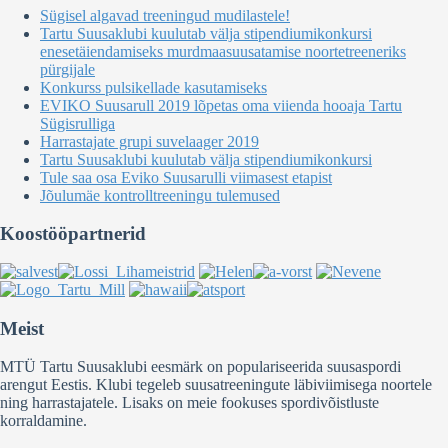
Sügisel algavad treeningud mudilastele!
Tartu Suusaklubi kuulutab välja stipendiumikonkursi
enesetäiendamiseks murdmaasuusatamise noortetreeneriks
pürgijale
Konkurss pulsikellade kasutamiseks
EVIKO Suusarull 2019 lõpetas oma viienda hooaja Tartu
Sügisrulliga
Harrastajate grupi suvelaager 2019
Tartu Suusaklubi kuulutab välja stipendiumikonkursi
Tule saa osa Eviko Suusarulli viimasest etapist
Jõulumäe kontrolltreeningu tulemused
Koostööpartnerid
Meist
MTÜ Tartu Suusaklubi eesmärk on populariseerida suusaspordi
arengut Eestis. Klubi tegeleb suusatreeningute läbiviimisega noortele
ning harrastajatele. Lisaks on meie fookuses spordivõistluste
korraldamine.