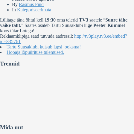
By
Rasmus Pind
In
Kategoriseerimata
Lülitage täna õhtul kell
19:30
oma telerid
TV3
saatele “
Suure tähe
väike täht
.” Saates osaleb Tartu Suusaklubi liige
Peeter Kümmel
koos tütar Lotega!
Reklaamklipiga saad tutvuda aadressil:
http://tv3play.tv3.ee/embed?
id=835761
Tartu Suusaklubi kutsub lapsi jooksma!
Hooaja lõpuürituse tulemused.
Trennid
Mida uut