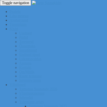
Toggle navigation
Pealeht
Liitu meiega
Avatud tund
Tunniplaan
Klubi
Uudised
Pildid
Treenerid
Õppemaks
Sporditipud
Endised tipud
Liikmeavaldus
Ajalugu
Kontakt
Ost/Müük
Riiete tellimine
Iseseisev trenn
Võistlused
Tartumaa Suusatalv 2026
Võistluskalender
Juhendid
Tulemuste arhiiv
Tartumaa Suusatalv 2025