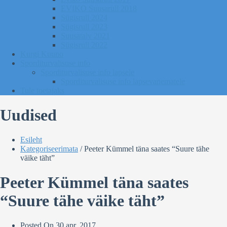
EVIKO Suusarull 2018
Sügisrull 2024
Sügisrull 2023
Suusatalv 2021
Sügisrull 2022
Kurgi Kuuno
Sporditurvalisuse info
Sporditurvalisuse info lapsele
Sporditurvalisuse info lapsevanematele
Tule toetajaks
Uudised
Esileht
Kategoriseerimata
/
Peeter Kümmel täna saates “Suure tähe
väike täht”
Peeter Kümmel täna saates
“Suure tähe väike täht”
Posted On
30 apr. 2017