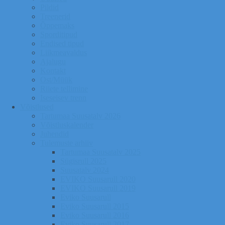
Pildid
Treenerid
Õppemaks
Sporditipud
Endised tipud
Liikmeavaldus
Ajalugu
Kontakt
Ost/Müük
Riiete tellimine
Iseseisev trenn
Võistlused
Tartumaa Suusatalv 2026
Võistluskalender
Juhendid
Tulemuste arhiiv
Tartumaa Suusatalv 2025
Sügisrull 2025
Suusatalv 2024
EVIKO Suusarull 2020
EVIKO Suusarull 2019
Eviko Suusarull
Eviko Suusarull 2015
Eviko Suusarull 2016
Eviko Suusarull 2017