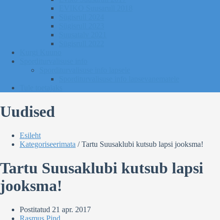
EVIKO Suusarull 2018
Sügisrull 2024
Sügisrull 2023
Suusatalv 2021
Sügisrull 2022
Kurgi Kuuno
Sporditurvalisuse info
Sporditurvalisuse info lapsele
Sporditurvalisuse info lapsevanematele
Tule toetajaks
Uudised
Esileht
Kategoriseerimata
/
Tartu Suusaklubi kutsub lapsi jooksma!
Tartu Suusaklubi kutsub lapsi
jooksma!
Postitatud
21 apr. 2017
Rasmus Pind