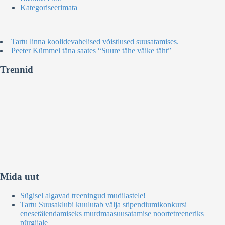
Kategoriseerimata
Tartu linna koolidevahelised võistlused suusatamises.
Peeter Kümmel täna saates “Suure tähe väike täht”
Trennid
Mida uut
Sügisel algavad treeningud mudilastele!
Tartu Suusaklubi kuulutab välja stipendiumikonkursi
enesetäiendamiseks murdmaasuusatamise noortetreeneriks
pürgijale