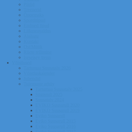
Pildid
Treenerid
Õppemaks
Sporditipud
Endised tipud
Liikmeavaldus
Ajalugu
Kontakt
Ost/Müük
Riiete tellimine
Iseseisev trenn
Võistlused
Tartumaa Suusatalv 2026
Võistluskalender
Juhendid
Tulemuste arhiiv
Tartumaa Suusatalv 2025
Sügisrull 2025
Suusatalv 2024
EVIKO Suusarull 2020
EVIKO Suusarull 2019
Eviko Suusarull
Eviko Suusarull 2015
Eviko Suusarull 2016
Eviko Suusarull 2017