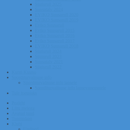
Sügisrull 2025
Suusatalv 2024
EVIKO Suusarull 2020
EVIKO Suusarull 2019
Eviko Suusarull
Eviko Suusarull 2015
Eviko Suusarull 2016
Eviko Suusarull 2017
EVIKO Suusarull 2018
Sügisrull 2024
Sügisrull 2023
Suusatalv 2021
Sügisrull 2022
Kurgi Kuuno
Sporditurvalisuse info
Sporditurvalisuse info lapsele
Sporditurvalisuse info lapsevanematele
Tule toetajaks
Pealeht
Liitu meiega
Avatud tund
Tunniplaan
Klubi
Uudised