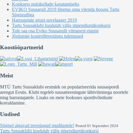
Konkurss pulsikellade kasutamiseks
EVIKO Suusarull 2019 lõpetas oma viienda hooaja Tartu
Sügisrulliga
Harrastajate grupi suvelaager 2019
Tartu Suusaklubi kuulutab välja stipendiumikonkursi
Tule saa osa Eviko Suusarulli viimasest etapist
Jõulumäe kontrolltreeningu tulemused
Koostööpartnerid
Meist
MTÜ Tartu Suusaklubi eesmärk on populariseerida suusaspordi
arengut Eestis. Klubi tegeleb suusatreeningute läbiviimisega noortele
ning harrastajatele. Lisaks on meie fookuses spordivõistluste
korraldamine.
Uudised
Sügisel algavad treeningud mudilastele!
Posted 01 September 2024
Tartu Suusaklubi kuulutab välja stipendiumikonkursi