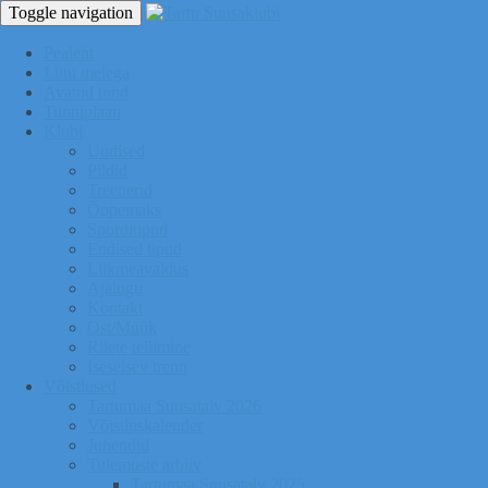
Toggle navigation
Pealeht
Liitu meiega
Avatud tund
Tunniplaan
Klubi
Uudised
Pildid
Treenerid
Õppemaks
Sporditipud
Endised tipud
Liikmeavaldus
Ajalugu
Kontakt
Ost/Müük
Riiete tellimine
Iseseisev trenn
Võistlused
Tartumaa Suusatalv 2026
Võistluskalender
Juhendid
Tulemuste arhiiv
Tartumaa Suusatalv 2025