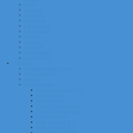
Pildid
Treenerid
Õppemaks
Sporditipud
Endised tipud
Liikmeavaldus
Ajalugu
Kontakt
Ost/Müük
Riiete tellimine
Iseseisev trenn
Võistlused
Tartumaa Suusatalv 2026
Võistluskalender
Juhendid
Tulemuste arhiiv
Tartumaa Suusatalv 2025
Sügisrull 2025
Suusatalv 2024
EVIKO Suusarull 2020
EVIKO Suusarull 2019
Eviko Suusarull
Eviko Suusarull 2015
Eviko Suusarull 2016
Eviko Suusarull 2017