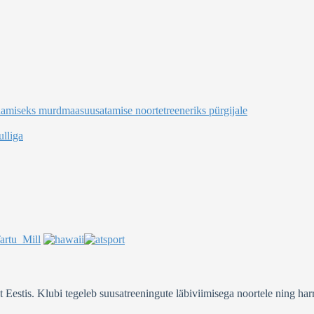
damiseks murdmaasuusatamise noortetreeneriks pürgijale
lliga
stis. Klubi tegeleb suusatreeningute läbiviimisega noortele ning harra