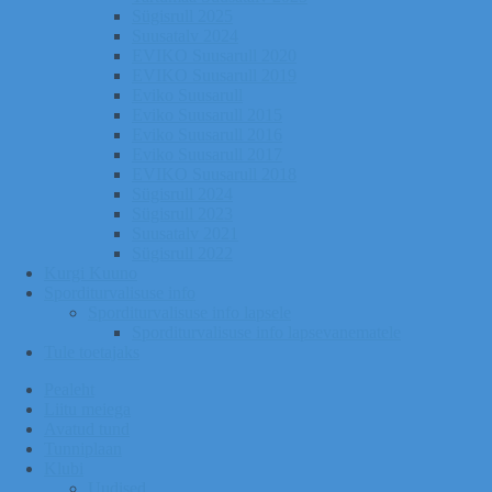
Sügisrull 2025
Suusatalv 2024
EVIKO Suusarull 2020
EVIKO Suusarull 2019
Eviko Suusarull
Eviko Suusarull 2015
Eviko Suusarull 2016
Eviko Suusarull 2017
EVIKO Suusarull 2018
Sügisrull 2024
Sügisrull 2023
Suusatalv 2021
Sügisrull 2022
Kurgi Kuuno
Sporditurvalisuse info
Sporditurvalisuse info lapsele
Sporditurvalisuse info lapsevanematele
Tule toetajaks
Pealeht
Liitu meiega
Avatud tund
Tunniplaan
Klubi
Uudised