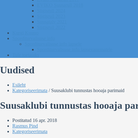
EVIKO Suusarull 2018
Sügisrull 2024
Sügisrull 2023
Suusatalv 2021
Sügisrull 2022
Kurgi Kuuno
Sporditurvalisuse info
Sporditurvalisuse info lapsele
Sporditurvalisuse info lapsevanematele
Tule toetajaks
Uudised
Esileht
Kategoriseerimata
/
Suusaklubi tunnustas hooaja parimaid
Suusaklubi tunnustas hooaja pa
Postitatud
16 apr. 2018
Rasmus Pind
Kategoriseerimata