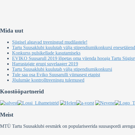
Mida uut
Sügisel algavad treeningud mudilastele!
Tartu Suusaklubi kuulutab välja stipendiumikonkursi enesetäien
Konkurss pulsikellade kasutamiseks
EVIKO Suusarull 2019 lõpetas oma viienda hooaja Tartu Sügisru
Harrastajate grupi suvelaager 2019
Tartu Suusaklubi kuulutab välja stipendiumikonkursi
Tule saa osa Eviko Suusarulli viimasest etapist
Jõulumäe kontrolltreeningu tulemused
Koostööpartnerid
Meist
MTÜ Tartu Suusaklubi eesmärk on populariseerida suusaspordi arengut Ee