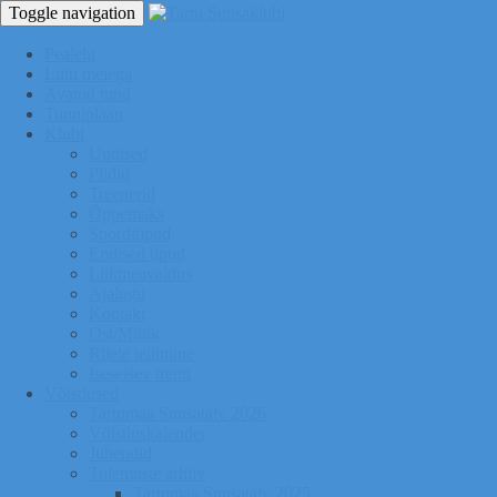
Toggle navigation
Pealeht
Liitu meiega
Avatud tund
Tunniplaan
Klubi
Uudised
Pildid
Treenerid
Õppemaks
Sporditipud
Endised tipud
Liikmeavaldus
Ajalugu
Kontakt
Ost/Müük
Riiete tellimine
Iseseisev trenn
Võistlused
Tartumaa Suusatalv 2026
Võistluskalender
Juhendid
Tulemuste arhiiv
Tartumaa Suusatalv 2025