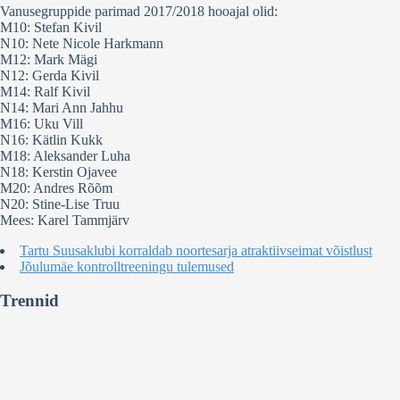
Vanusegruppide parimad 2017/2018 hooajal olid:
M10: Stefan Kivil
N10: Nete Nicole Harkmann
M12: Mark Mägi
N12: Gerda Kivil
M14: Ralf Kivil
N14: Mari Ann Jahhu
M16: Uku Vill
N16: Kätlin Kukk
M18: Aleksander Luha
N18: Kerstin Ojavee
M20: Andres Rõõm
N20: Stine-Lise Truu
Mees: Karel Tammjärv
Tartu Suusaklubi korraldab noortesarja atraktiivseimat võistlust
Jõulumäe kontrolltreeningu tulemused
Trennid